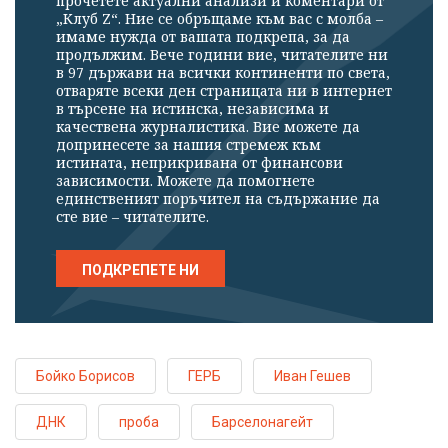
прочетете актуални анализи и коментари от
„Клуб Z“. Ние се обръщаме към вас с молба –
имаме нужда от вашата подкрепа, за да
продължим. Вече години вие, читателите ни
в 97 държави на всички континенти по света,
отваряте всеки ден страницата ни в интернет
в търсене на истинска, независима и
качествена журналистика. Вие можете да
допринесете за нашия стремеж към
истината, неприкривана от финансови
зависимости. Можете да помогнете
единственият поръчител на съдържание да
сте вие – читателите.
ПОДКРЕПЕТЕ НИ
Бойко Борисов
ГЕРБ
Иван Гешев
ДНК
проба
Барселонагейт