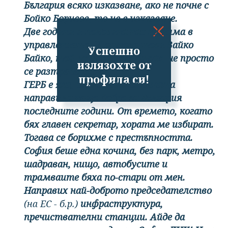
България всяко изказване, ако не почне с
Бойко Борисов, то не е изказване.
Две години и половина нас ни няма в
управлението. И отново този Зайко
Успешно
Байко, той всява такъв страх, че просто
излязохте от
се разтрепервам.
профила си!
ГЕРБ е яка, силна, единствената
направила нещо добро за България
последните години. От времето, когато
бях главен секретар, хората ме избират.
Тогава се борихме с престъпността.
София беше една кочина, без парк, метро,
шадраван, нищо, автобусите и
трамваите бяха по-стари от мен.
Направих най-доброто председателство
(на ЕС - б.р.)
инфраструктура,
пречиствателни станции. Айде да