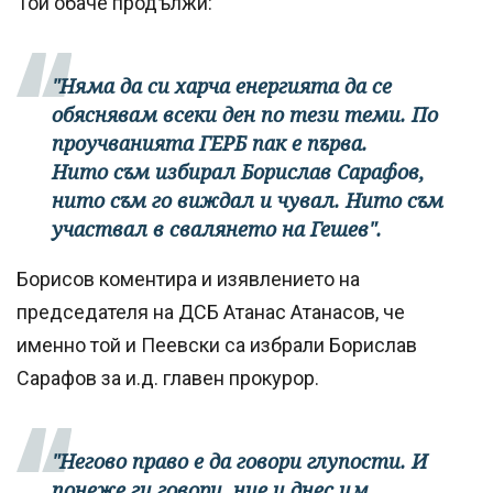
Той обаче продължи:
"Няма да си харча енергията да се
обяснявам всеки ден по тези теми. По
проучванията ГЕРБ пак е първа.
Нито съм избирал Борислав Сарафов,
нито съм го виждал и чувал. Нито съм
участвал в свалянето на Гешев".
Борисов коментира и изявлението на
председателя на ДСБ Атанас Атанасов, че
именно той и Пеевски са избрали Борислав
Сарафов за и.д. главен прокурор.
"Негово право е да говори глупости. И
понеже ги говори, ние и днес им