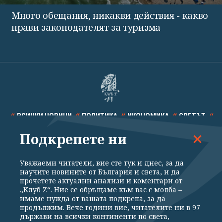
Много обещания, никакви действия - какво
прави законодателят за туризма
ВСИЧКИ НОВИНИ
ПОЛИТИКА
ИКОНОМИКА
СВЕТЪТ
Подкрепете ни
СПОРТ
КУЛТУРА
ТЕХНОЛОГИИ
КАЛЕЙДОСКОП
МНЕНИЯ
Уважаеми читатели, вие сте тук и днес, за да
научите новините от България и света, и да
прочетете актуални анализи и коментари от
„Клуб Z“. Ние се обръщаме към вас с молба –
имаме нужда от вашата подкрепа, за да
продължим. Вече години вие, читателите ни в 97
Общи условия
Политика за поверителност
държави на всички континенти по света,