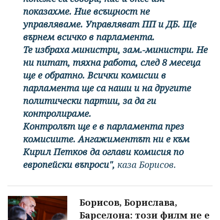
показахме. Ние всъщност не
управляваме. Управляват ПП и ДБ. Ще
върнем всичко в парламента.
Те избраха министри, зам.-министри. Не
ни питат, тяхна работа, след 8 месеца
ще е обратно. Всички комисии в
парламента ще са наши и на другите
политически партии, за да ги
контролираме.
Контролът ще е в парламента през
комисиите. Ангажиментът ни е към
Кирил Петков да оглави комисия по
европейски въпроси",
каза Борисов.
Борисов, Борислава,
Барселона: този филм не е