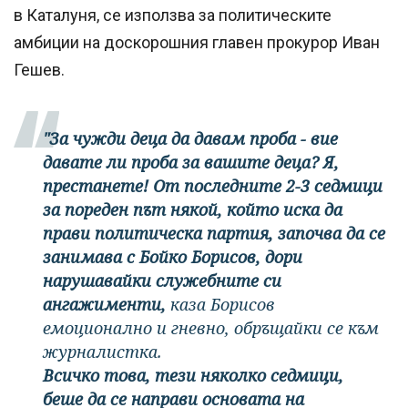
в Каталуня, се използва за политическите
амбиции на доскорошния главен прокурор Иван
Гешев.
"За чужди деца да давам проба - вие
давате ли проба за вашите деца? Я,
престанете! От последните 2-3 седмици
за пореден път някой, който иска да
прави политическа партия, започва да се
занимава с Бойко Борисов, дори
нарушавайки служебните си
ангажименти,
каза Борисов
емоционално и гневно, обръщайки се към
журналистка.
Всичко това, тези няколко седмици,
беше да се направи основата на