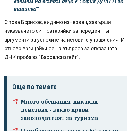
вземем на всички деца в София ДНК! И за
вашите!"
С това Борисов, видимо изнервен, завърши
изказването си, повтаряйки за пореден път
аргументи за успехите на неговите управления. И
отново връщайки се на въпроса за отказаната
ДНК проба за "Барселонагейт".
Още по темата
Много обещания, никакви
действия - какво прави
законодателят за туризма
И омбудсманът сезира КС заради