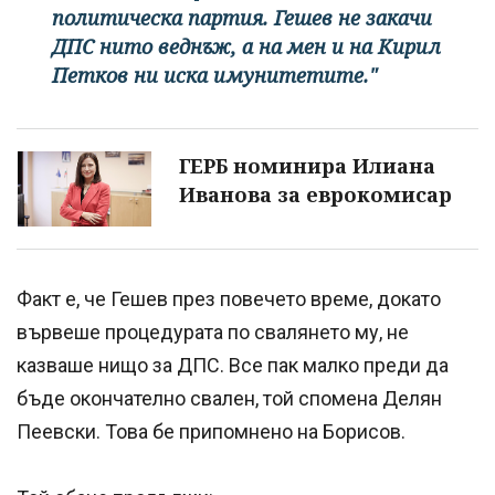
политическа партия. Гешев не закачи
ДПС нито веднъж, а на мен и на Кирил
Петков ни иска имунитетите."
ГЕРБ номинира Илиана
Иванова за еврокомисар
Факт е, че Гешев през повечето време, докато
вървеше процедурата по свалянето му, не
казваше нищо за ДПС. Все пак малко преди да
бъде окончателно свален, той спомена Делян
Пеевски. Това бе припомнено на Борисов.