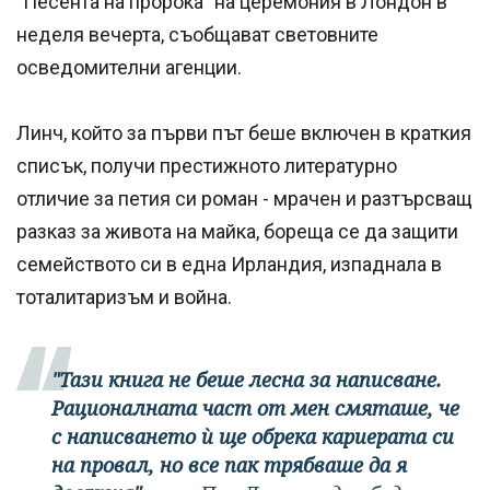
"Песента на пророка" на церемония в Лондон в
неделя вечерта, съобщават световните
осведомителни агенции.
Линч, който за първи път беше включен в краткия
списък, получи престижното литературно
отличие за петия си роман - мрачен и разтърсващ
разказ за живота на майка, бореща се да защити
семейството си в една Ирландия, изпаднала в
тоталитаризъм и война.
"Тази книга не беше лесна за написване.
Рационалната част от мен смяташе, че
с написването ѝ ще обрека кариерата си
на провал, но все пак трябваше да я