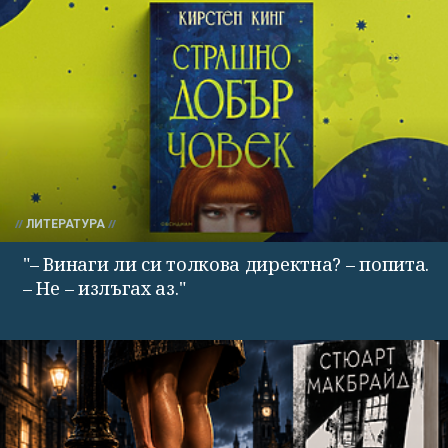
ЛИТЕРАТУРА
"– Винаги ли си толкова директна? – попита.
– Не – излъгах аз."