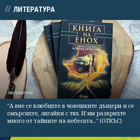
ЛИТЕРАТУРА
ЛИТЕРАТУРА
"А вие се влюбихте в чо­вешките дъщери и се
омърсихте, лягайки с тях. И им раз­крихте
много от тайните на небесата..." (ОТКЪС)