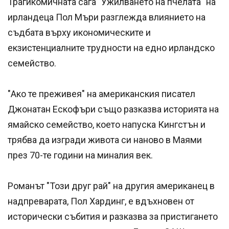
Трагикомичната сага "Ужилването на пчелата" на
ирландеца Пол Мъри разглежда влиянието на
съдбата върху икономическите и
екзистенциалните трудности на едно ирландско
семейство.
"Ако те преживея" на американския писател
Джонатан Ескофъри също разказва историята на
ямайско семейство, което напуска Кингстън и
трябва да изгради живота си наново в Маями
през 70-те години на миналия век.
Романът "Този друг рай" на другия американец в
надпреварата, Пол Хардинг, е вдъхновен от
исторически събития и разказва за пристигането