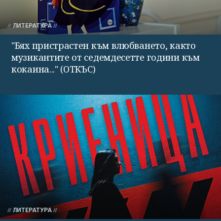
ЛИТЕРАТУРА
"Бях пристрастен към влюбването, както
музикантите от седемдесетте години към
кокаина..." (ОТКЪС)
ЛИТЕРАТУРА