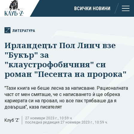
ВСИЧКИ НОВИНИ
ЛИТЕРАТУРА
Ирландецът Пол Линч взе
"Букър" за
"клаустрофобичния" си
роман "Песента на пророка"
"Тази книга не беше лесна за написване. Рационалната
част от мен смяташе, че с написването ѝ ще обрека
кариерата си на провал, но все пак трябваше да я
довърша", каза писателят
27 ноември 2023 г., 10:59 ч.
Клуб 'Z'
последна редакция 27 ноември 2023 г., 10:59 ч.