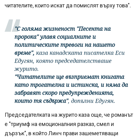
читателите, които искат да помислят върху това".
"С голяма жизненост "Песента на
пророка" улавя социалните и
политическите тревоги на нашето
време",
каза канадската писателка Еси
Едугян, която председателстваше
журито.
"Читателите ще възприемат книгата
като трогателна и истинска, и няма да
забравят скоро предупрежденията,
които тя съдържа"
, допълни Едугян.
Председателката на журито каза още, че романът
е "триумф на емоционалния разказ, смел и
дързък", в който Линч прави зашеметяващи