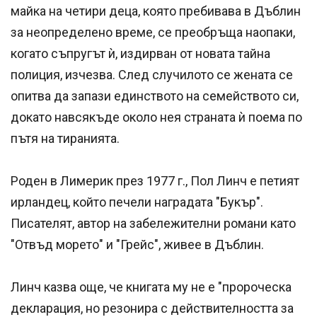
майка на четири деца, която пребивава в Дъблин
за неопределено време, се преобръща наопаки,
когато съпругът ѝ, издирван от новата тайна
полиция, изчезва. След случилото се жената се
опитва да запази единството на семейството си,
докато навсякъде около нея страната ѝ поема по
пътя на тиранията.
Роден в Лимерик през 1977 г., Пол Линч е петият
ирландец, който печели наградата "Букър".
Писателят, автор на забележителни романи като
"Отвъд морето" и "Грейс", живее в Дъблин.
Линч казва още, че книгата му не е "пророческа
декларация, но резонира с действителността за