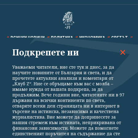
ВСИЧКИ НОВИНИ
ПОЛИТИКА
ИКОНОМИКА
СВЕТЪТ
Подкрепете ни
СПОРТ
КУЛТУРА
ТЕХНОЛОГИИ
КАЛЕЙДОСКОП
МНЕНИЯ
Уважаеми читатели, вие сте тук и днес, за да
научите новините от България и света, и да
прочетете актуални анализи и коментари от
„Клуб Z“. Ние се обръщаме към вас с молба –
имаме нужда от вашата подкрепа, за да
продължим. Вече години вие, читателите ни в 97
Общи условия
Политика за поверителност
държави на всички континенти по света,
отваряте всеки ден страницата ни в интернет в
Реклама
Партньори
Контакти
За Клуб Z
търсене на истинска, независима и качествена
Екип
Подкрепете ни
журналистика. Вие можете да допринесете за
нашия стремеж към истината, неприкривана от
финансови зависимости. Можете да помогнете
единственият поръчител на съдържание да сте
Издател на www.clubz.bg е „Клуб Зебра Медия“ ЕООД, София, ул. "Алеко