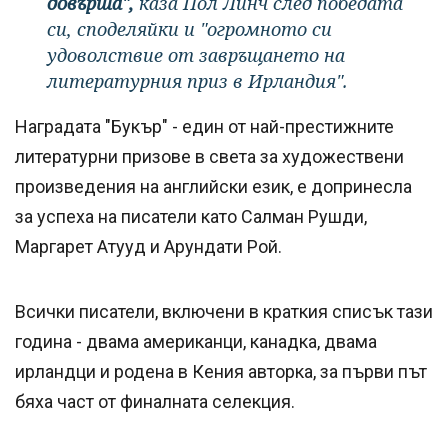
довърша",
каза Пол Линч след победата
си, споделяйки и "огромното си
удоволствие от завръщането на
литературния приз в Ирландия".
Наградата "Букър" - един от най-престижните
литературни призове в света за художествени
произведения на английски език, е допринесла
за успеха на писатели като Салман Рушди,
Маргарет Атууд и Арундати Рой.
Всички писатели, включени в краткия списък тази
година - двама американци, канадка, двама
ирландци и родена в Кения авторка, за първи път
бяха част от финалната селекция.