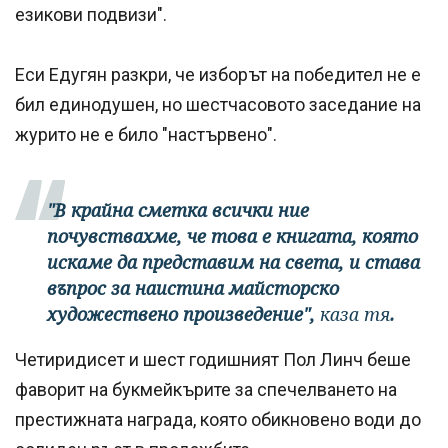
езикови подвизи".
Еси Едугян разкри, че изборът на победител не е
бил единодушен, но шестчасовото заседание на
журито не е било "настървено".
"В крайна сметка всички ние
почувствахме, че това е книгата, която
искаме да представим на света, и става
въпрос за наистина майсторско
художествено произведение",
каза тя
.
Четиридисет и шест годишният Пол Линч беше
фаворит на букмейкърите за спечелването на
престижната награда, която обикновено води до