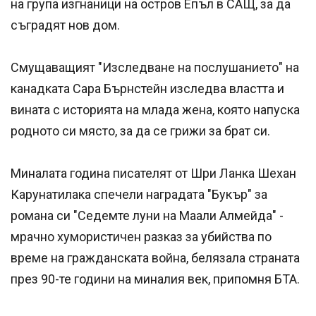
на група изгнаници на остров Епъл в САЩ, за да
съградят нов дом.
Смущаващият "Изследване на послушанието" на
канадката Сара Бърнстейн изследва властта и
вината с историята на млада жена, която напуска
родното си място, за да се грижи за брат си.
Миналата година писателят от Шри Ланка Шехан
Карунатилака спечели наградата "Букър" за
романа си "Седемте луни на Маали Алмейда" -
мрачно хумористичен разказ за убийства по
време на гражданската война, белязала страната
през 90-те години на миналия век, припомня БТА.