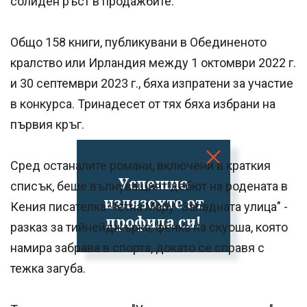
солиден ръст в продажбите.
Общо 158 книги, публикувани в Обединеното
кралство или Ирландия между 1 октомври 2022 г.
и 30 септември 2023 г., бяха изпратени за участие
в конкурса. Тринадесет от тях бяха избрани на
първия кръг.
Сред останалите романи, включени в краткия
Успешно
списък, беше вълнуващият дебют на родената в
излязохте от
Кения писателка Четна Мару "Западната улица" -
профила си!
разказ за тийнейджърка, фенка на скуоша, която
намира забрава в спорта, докато се справя с
тежка загуба.