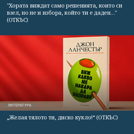
"Хората виждат само решенията, които си
взел, но не и избора, който ти е даден…"
(ОТКЪС)
ЛИТЕРАТУРА
„Желая тялото ти, диско кукло!“ (ОТКЪС)