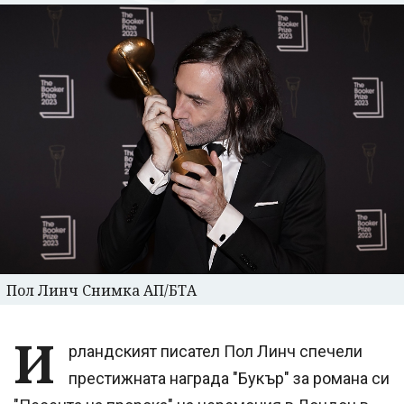
Пол Линч Снимка АП/БТА
И
рландският писател Пол Линч спечели
престижната награда "Букър" за романа си