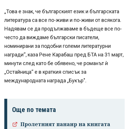
„Това е знак, че българският език и българската
литература са все по-живи и по-живи от всякога.
Надявам се да продължаваме в бъдеще все по-
често да виждаме български писатели,
номинирани за подобни големи литературни
награди“, каза Рене Карабаш пред БТА на 31 март,
минути след като бе обявено, че романът ѝ
„Остайница“ е в краткия списък за
международната награда „Букър".
Още по темата
Пролетният панаир на книгата