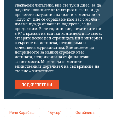
Уважаеми читатели, вие сте тук и днес, за да
научите новините от България и света, и да
прочетете актуални анализи и коментари от
„Клуб Z“. Ние се обръщаме към вас с молба –
имаме нужда от вашата подкрепа, за да
продължим. Вече години вие, читателите ни
в 97 държави на всички континенти по света,
отваряте всеки ден страницата ни в интернет
в търсене на истинска, независима и
качествена журналистика. Вие можете да
допринесете за нашия стремеж към
истината, неприкривана от финансови
зависимости. Можете да помогнете
единственият поръчител на съдържание да
сте вие – читателите.
ПОДКРЕПЕТЕ НИ
Рене Карабаш
"Букър"
Остайница