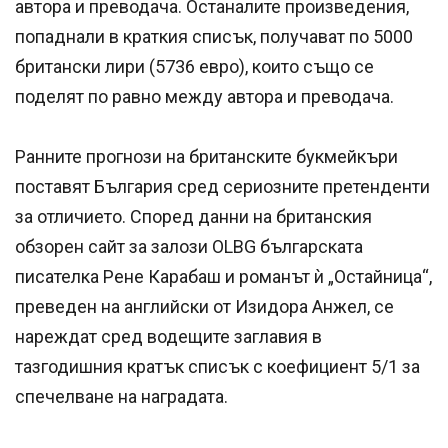
автора и преводача. Останалите произведения,
попаднали в краткия списък, получават по 5000
британски лири (5736 евро), които също се
поделят по равно между автора и преводача.
Ранните прогнози на британските букмейкъри
поставят България сред сериозните претенденти
за отличието. Според данни на британския
обзорен сайт за залози OLBG българската
писателка Рене Карабаш и романът ѝ „Остайница“,
преведен на английски от Изидора Анжел, се
нареждат сред водещите заглавия в
тазгодишния кратък списък с коефициент 5/1 за
спечелване на наградата.