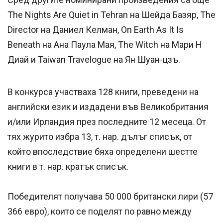
The Nights Are Quiet in Tehran на Шейда Базяр, The
Director на Даниел Келман, On Earth As It Is
Beneath на Ана Паула Мая, The Witch на Мари Н
Диай и Taiwan Travelogue на Ян Шуан-цзъ.
В конкурса участваха 128 книги, преведени на
английски език и издадени във Великобритания
и/или Ирландия през последните 12 месеца. От
тях журито избра 13, т. нар. дълъг списък, от
който впоследствие бяха определени шестте
книги в т. нар. кратък списък.
Победителят получава 50 000 британски лири (57
366 евро), които се поделят по равно между