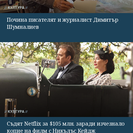
КУЛТУРА
Почина писателят и журналист Димитър
Шумналиев
КУЛТУРА
Съдят Netflix за $105 млн. заради изчезнало
копие на филм с Никълъс Кейдж