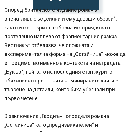
Според британското издание романът
впечатлява със „силни и смущаващи образи“,
както и със скрита любовна история, която
постепенно изплува от фрагментарния разказ.
Вестникът отбелязва, че сложната и
експериментална форма на „Остайница“ може да
е предимство именно в контекста на наградата
„Букър“, тъй като на последния етап журито
обикновено препрочита номинираните книги в
търсене на детайли, които биха убегнали при
първо четене.
В заключение „Гардиън“ определя романа
„Остайница“ като „предизвикателен“ и