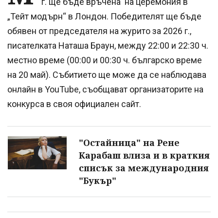
г. ще бъде връчена на церемония в
„Тейт модърн“ в Лондон. Победителят ще бъде
обявен от председателя на журито за 2026 г.,
писателката Наташа Браун, между 22:00 и 22:30 ч.
местно време (00:00 и 00:30 ч. българско време
на 20 май). Събитието ще може да се наблюдава
онлайн в YouTube, съобщават организаторите на
конкурса в своя официален сайт.
"Остайница" на Рене
Карабаш влиза и в краткия
списък за международния
"Букър"