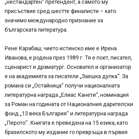
„нестандартен“ претендент, а самото му
присъствие сред шестте финалисти – като
значимо международно признание за
българската литература.
Рене Карабаш, чието истинско име е Ирена
Иванова, е родена през 1989 г. Тя е поет, писател,
сценарист и драматург. Основател и организатор
е на академията за писатели „Заешка дупка“. За
романа си „Остайница“ получи националната
литературна награда „Елиас Канети“, номинация
за Роман на годината от Националния дарителски
фонд „13 века България“ и литературна награда
„Перото“. Книгата е преведена на 15 езика, като
бразилското му издание го превръща в първия