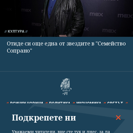
КУЛТУРА
Отиде си още една от звездите в "Семейство
Сопрано"
ВСИЧКИ НОВИНИ
ПОЛИТИКА
ИКОНОМИКА
СВЕТЪТ
Подкрепете ни
СПОРТ
КУЛТУРА
ТЕХНОЛОГИИ
КАЛЕЙДОСКОП
МНЕНИЯ
Уважаеми читатели, вие сте тук и днес, за да