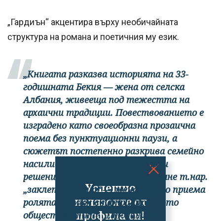
„Гардиън“ акцентира върху необичайната
структура на романа и поетичния му език.
„Книгата разказва историята на 33-
годишната Бекия — жена от селска
Албания, живееща под тежестта на
архаични традиции. Повествованието е
изградено като своеобразна прозаична
поема без пунктуационни паузи, а
сюжетът постепенно разкрива семейно
насилие, социално отхвърляне и
решението на героинята да стане т.нар.
Успешно
„заклета девица“ — жена, която приема
излязохте от
ролята на мъж в патриархалното
профила си!
общество
“, пише „Гардиън“.