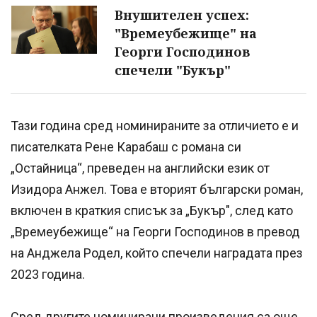
Внушителен успех:
"Времеубежище" на
Георги Господинов
спечели "Букър"
Тази година сред номинираните за отличието е и
писателката Рене Карабаш с романа си
„Остайница“, преведен на английски език от
Изидора Анжел. Това е вторият български роман,
включен в краткия списък за „Букър", след като
„Времеубежище“ на Георги Господинов в превод
на Анджела Родел, който спечели наградата през
2023 година.
Сред другите номинирани произведения са още