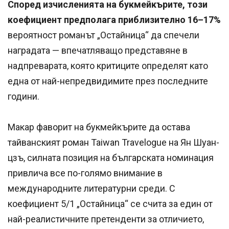
Според изчисленията на букмейкърите, този
коефициент предполага приблизително 16–17%
вероятност романът „Остайница“ да спечели
наградата — впечатляващо представяне в
надпреварата, която критиците определят като
една от най-непредвидимите през последните
години.
Макар фаворит на букмейкърите да остава
тайванският роман Taiwan Travelogue на Ян Шуан-
цзъ, силната позиция на българската номинация
привлича все по-голямо внимание в
международните литературни среди. С
коефициент 5/1 „Остайница“ се счита за един от
най-реалистичните претенденти за отличието,