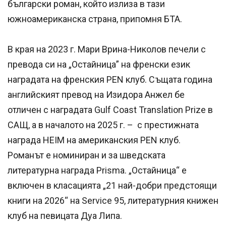
български роман, който излиза в тази
южноамериканска страна, припомня БТА.
В края на 2023 г. Мари Врина-Николов печели с
превода си на „Остайница” на френски език
наградата на френския PEN клуб. Същата година
английският превод на Изидора Анжел бе
отличен с наградата Gulf Coast Translation Prize в
САЩ, а в началото на 2025 г. – с престижната
награда HEIM на американския PEN клуб.
Романът е номиниран и за шведската
литературна награда Prisma. „Остайница“ е
включен в класацията „21 най-добри предстоящи
книги на 2026“ на Service 95, литературния книжен
клуб на певицата Дуа Липа.