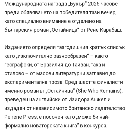
Международната награда „Букър“ 2026 часове
преди обявяването на победителя тази вечер,
като специално внимание е отделено на
българския роман „Остайница“ от Рене Карабаш.
Изданието определя тазгодишния кратък списък
като „изключително разнообразен“ – както
географски, от Бразилия до Тайван, така и
стилово – от масови литературни заглавия до
експериментална проза. Сред шестте финалисти
именно романът „Остайница“ (She Who Remains),
преведен на английски от Изидора Анжел и
издаден от независимото британско издателство
Peirene Press, е посочен като „може би най-
формално новаторската книга“ в конкурса.