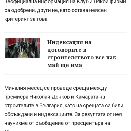
неофициална информация на Клуб Z някои фирми
са одобрени, други не, като остава неясен
критерият за това.
Индексация на
договорите в
строителството все пак
май ще има
Миналия месец се проведе среща между
премиера Николай Денков и Камарата на
строителите в България, като на срещата са били
обсъждани и индексациите. За резултата от нея
научихме от съобщение от пресцентъра на