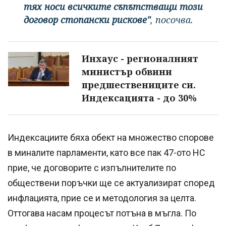
тях носи всичките съпътстващи този
договор стопански рискове"
, посочва.
Инхаус - регионалният
министър обвини
предшествениците си.
Индексацията - до 30%
Индексациите бяха обект на множество спорове
в миналите парламенти, като все пак 47-ото НС
прие, че договорите с изпълнителите по
обществени поръчки ще се актуализират според
инфлацията, прие се и методология за целта.
Оттогава насам процесът потъна в мъгла. По