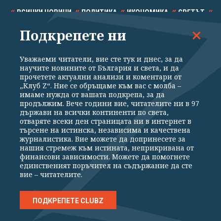
ВСИЧКИ НОВИНИ
ПОЛИТИКА
ИКОНОМИКА
СВЕТЪТ
Подкрепете ни
СПОРТ
КУЛТУРА
ТЕХНОЛОГИИ
КАЛЕЙДОСКОП
МНЕНИЯ
Уважаеми читатели, вие сте тук и днес, за да
научите новините от България и света, и да
прочетете актуални анализи и коментари от
„Клуб Z“. Ние се обръщаме към вас с молба –
имаме нужда от вашата подкрепа, за да
продължим. Вече години вие, читателите ни в 97
Общи условия
Политика за поверителност
държави на всички континенти по света,
отваряте всеки ден страницата ни в интернет в
Реклама
Партньори
Контакти
За Клуб Z
търсене на истинска, независима и качествена
Екип
Подкрепете ни
журналистика. Вие можете да допринесете за
нашия стремеж към истината, неприкривана от
финансови зависимости. Можете да помогнете
единственият поръчител на съдържание да сте
Издател на www.clubz.bg е „Клуб Зебра Медия“ ЕООД, София, ул. "Алеко
вие – читателите.
Константинов" 3. Всички права запазени 2026 „Клуб Зебра Медия“
ЕООД.
Препечатването на материали, снимки и видео от www.clubz.bg без
разрешение ще бъде преследвано по съдебен път, съгласно
ПОДКРЕПЕТЕ CLUBZ
ОБЩИТЕ УСЛОВИЯ