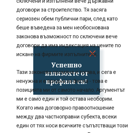
сключени и изпълнени вече държавни
договори за строителство. Тя засяга
сериозен обем публични пари, след като
беше въведена за мен необоснована
законова възможност по сключени вече
договори да има индексация на цените по
искане на фирмите изпълнители.
Успешно
излязохте от
Тази законова промяна и тогава, и сега е
профила си!
ненужна и е вредна за фиска - това е
позицията ми от самото начало. Аргументът
ми е само един и той остава необорим.
Когато има договорно правоотношение
между два частноправни субекта, всеки
един от тях носи всичките съпътстващи този