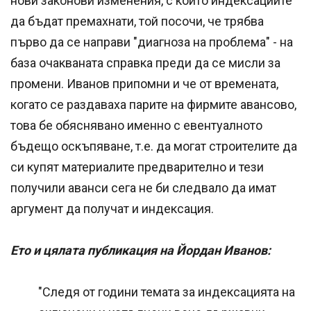
нови законови изменения, с които индексациите
да бъдат премахнати, той посочи, че трябва
първо да се направи "диагноза на проблема" - на
база очакваната справка преди да се мисли за
промени. Иванов припомни и че от времената,
когато се раздаваха парите на фирмите авансово,
това бе обяснявано именно с евентуалното
бъдещо оскъпяване, т.е. да могат строителите да
си купят материалите предварително и тези
получили аванси сега не би следвало да имат
аргумент да получат и индексация.
Ето и цялата публикация на Йордан Иванов:
"Следя от години темата за индексацията на