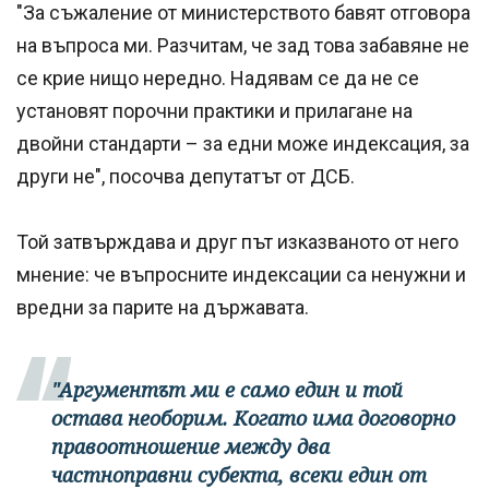
"За съжаление от министерството бавят отговора
на въпроса ми. Разчитам, че зад това забавяне не
се крие нищо нередно. Надявам се да не се
установят порочни практики и прилагане на
двойни стандарти – за едни може индексация, за
други не", посочва депутатът от ДСБ.
Той затвърждава и друг път изказваното от него
мнение: че въпросните индексации са ненужни и
вредни за парите на държавата.
"Аргументът ми е само един и той
остава необорим. Когато има договорно
правоотношение между два
частноправни субекта, всеки един от