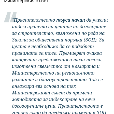
Министерския съвет.
"Правителството
търси начин
да улесни
индексирането на цените по договорите
за строителство, възложени по реда на
Закона за обществени поръчки (ЗОП). За
целта е необходимо да се подобрят
правилата за това. Премиерът очаква
конкретни предложения в тази посока,
изготвени съвместно от Камарата и
Министерството на регионалното
развитие и благоустройството. Той се
ангажира въз основа на тях
Министерският съвет да промени
методиката за индексиране на вече
договорените цени. Правителството е
готово също да предложи промени в ЗОП,