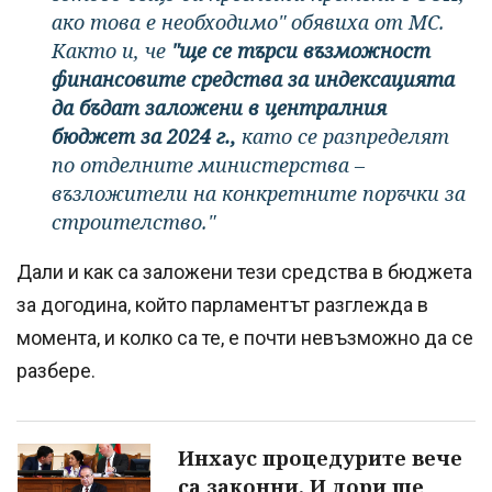
ако това е необходимо" обявиха от МС.
Както и, че
"ще се търси възможност
финансовите средства за индексацията
да бъдат заложени в централния
бюджет за 2024 г.,
като се разпределят
по отделните министерства –
възложители на конкретните поръчки за
строителство."
Дали и как са заложени тези средства в бюджета
за догодина, който парламентът разглежда в
момента, и колко са те, е почти невъзможно да се
разбере.
Инхаус процедурите вече
са законни. И дори ще