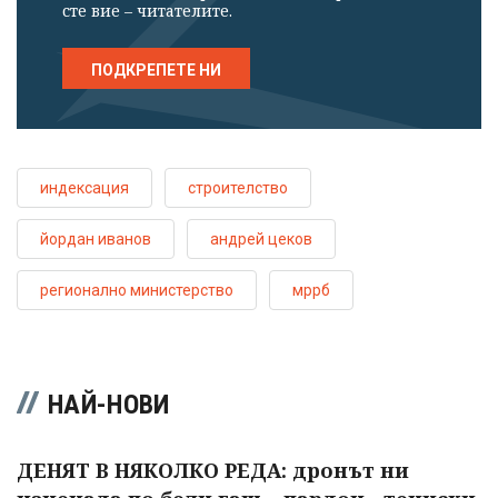
сте вие – читателите.
ПОДКРЕПЕТЕ НИ
индексация
строителство
йордан иванов
андрей цеков
регионално министерство
мррб
НАЙ-НОВИ
ДЕНЯТ В НЯКОЛКО РЕДА: дронът ни