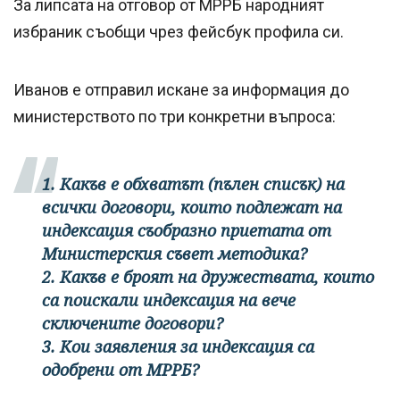
За липсата на отговор от МРРБ народният
избраник съобщи чрез фейсбук профила си.
Иванов е отправил искане за информация до
министерството по три конкретни въпроса:
1. Какъв е обхватът (пълен списък) на
всички договори, които подлежат на
индексация съобразно приетата от
Министерския съвет методика?
2. Какъв е броят на дружествата, които
са поискали индексация на вече
сключените договори?
3. Кои заявления за индексация са
одобрени от МРРБ?