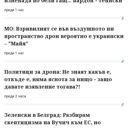
изненада по бели гащ... пардон - тениски
преди 1 час
МО: Взривилият се във въздушното ни
пространство дрон вероятно е украински
– "Майя"
преди 1 час
Политици за дрона: Не знаят какъв е,
откъде е, няма яснота за нищо - защо
давате изявление тогава?!
преди 2 часа
Зеленски в Белград: Разбирам
скептицизма на Вучич към ЕС, но