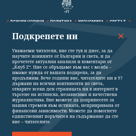
ВСИЧКИ НОВИНИ
ПОЛИТИКА
ИКОНОМИКА
СВЕТЪТ
Подкрепете ни
СПОРТ
КУЛТУРА
ТЕХНОЛОГИИ
КАЛЕЙДОСКОП
МНЕНИЯ
Уважаеми читатели, вие сте тук и днес, за да
научите новините от България и света, и да
прочетете актуални анализи и коментари от
„Клуб Z“. Ние се обръщаме към вас с молба –
имаме нужда от вашата подкрепа, за да
продължим. Вече години вие, читателите ни в 97
Общи условия
Политика за поверителност
държави на всички континенти по света,
отваряте всеки ден страницата ни в интернет в
Реклама
Партньори
Контакти
За Клуб Z
търсене на истинска, независима и качествена
Екип
Подкрепете ни
журналистика. Вие можете да допринесете за
нашия стремеж към истината, неприкривана от
финансови зависимости. Можете да помогнете
единственият поръчител на съдържание да сте
Издател на www.clubz.bg е „Клуб Зебра Медия“ ЕООД, София, ул. "Алеко
вие – читателите.
Константинов" 3. Всички права запазени 2026 „Клуб Зебра Медия“
ЕООД.
Препечатването на материали, снимки и видео от www.clubz.bg без