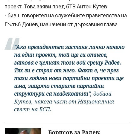
проект. Това заяви пред бТВ Антон Кутев
- бивш говорител на служебните правителства на
Гълъб Донев, назначени от държавния глава.
"Ако президентът застане лично начело
на един проект, той ще ги отнесе,
затова е целият този вой срещу Радев.
Тях ги е страх от него. Факт е, че през
тази година нови партийни проекти ще
има, защото старите партийни
структури са неадекватни"
, добави
Кутев, някога част от Националния
съвет на БСП.
Борисов за Радев: