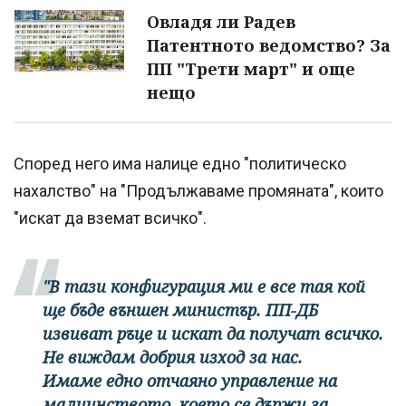
Овладя ли Радев
Патентното ведомство? За
ПП "Трети март" и още
нещо
Според него има налице едно "политическо
нахалство" на "Продължаваме промяната", които
"искат да вземат всичко".
"В тази конфигурация ми е все тая кой
ще бъде външен министър. ПП-ДБ
извиват ръце и искат да получат всичко.
Не виждам добрия изход за нас.
Имаме едно отчаяно управление на
малцинството, което се държи за