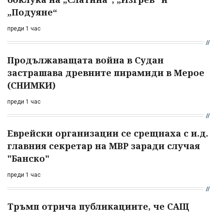
„Подуяне“
преди 1 час
Продължаващата война в Судан
застрашава древните пирамиди в Мерое
(СНИМКИ)
преди 1 час
Еврейски организации се срещнаха с и.д.
главния секретар на МВР заради случая
"Банско"
преди 1 час
Тръмп отрича публикациите, че САЩ