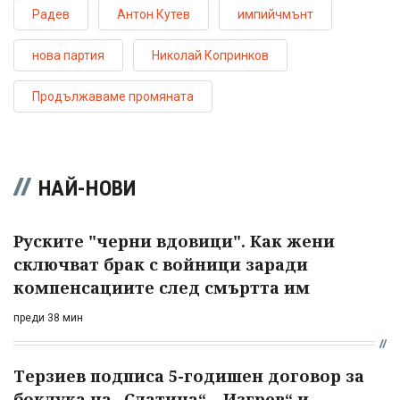
Радев
Антон Кутев
импийчмънт
нова партия
Николай Копринков
Продължаваме промяната
НАЙ-НОВИ
Руските "черни вдовици". Как жени
сключват брак с войници заради
компенсациите след смъртта им
преди 38 мин
Терзиев подписа 5-годишен договор за
боклука на „Слатина“, „Изгрев“ и