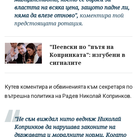
властта на всяка цена, защото падне ли,
няма да влезе отново",
коментира той
предстоящата ротация.
"Пеевски по "пътя на
Копринката": изгубени в
сигналите
Кутев коментира и обвиненията към секретаря по
вътрешна политика на Радев Николай Копринков.
"Не съм виждал нито веднъж Николай
Копринков да нарушава законите на
държавата и моралните норми. Когато