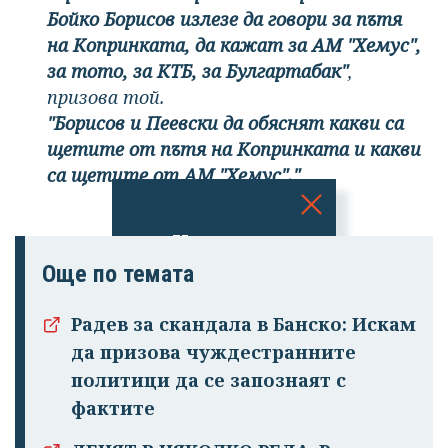
Бойко Борисов излезе да говори за пътя
на Копринката, да кажат за АМ "Хемус",
за тото, за КТБ, за Булгартабак"
,
призова той.
"Борисов и Пеевски да обяснят какви са
щетите от пътя на Копринката и какви
са щетите от АМ "Хемус"."
Успешно
излязохте от
Още по темата
профила си!
Радев за скандала в Банско: Искам
да призова чуждестранните
политици да се запознаят с
фактите