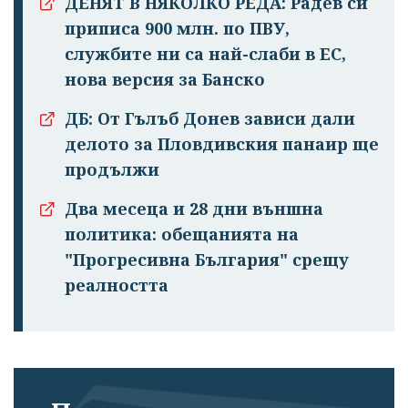
ДЕНЯТ В НЯКОЛКО РЕДА: Радев си
приписа 900 млн. по ПВУ,
службите ни са най-слаби в ЕС,
нова версия за Банско
ДБ: От Гълъб Донев зависи дали
делото за Пловдивския панаир ще
продължи
Два месеца и 28 дни външна
политика: обещанията на
"Прогресивна България" срещу
реалността