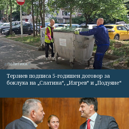
ПОЛИТИКА
Терзиев подписа 5-годишен договор за
боклука на „Слатина“, „Изгрев“ и „Подуяне“