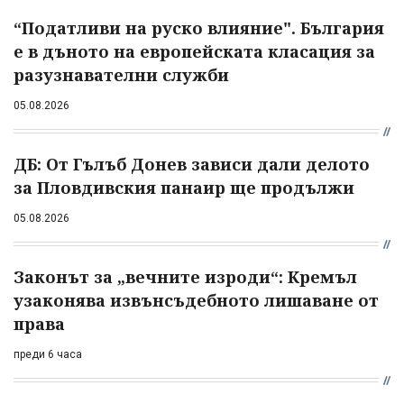
“Податливи на руско влияние". България
е в дъното на европейската класация за
разузнавателни служби
05.08.2026
ДБ: От Гълъб Донев зависи дали делото
за Пловдивския панаир ще продължи
05.08.2026
Законът за „вечните изроди“: Кремъл
узаконява извънсъдебното лишаване от
права
преди 6 часа