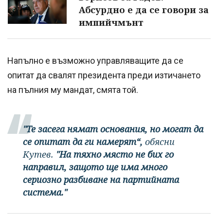
Абсурдно е да се говори за
импийчмънт
Напълно е възможно управляващите да се
опитат да свалят президента преди изтичането
на пълния му мандат, смята той.
"Те засега нямат основания, но могат да
се опитат да ги намерят“,
обясни
Кутев.
"На тяхно място не бих го
направил, защото ще има много
сериозно разбиване на партийната
система."