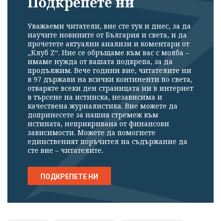
Подкрепете ни
Уважаеми читатели, вие сте тук и днес, за да
научите новините от България и света, и да
прочетете актуални анализи и коментари от
„Клуб Z“. Ние се обръщаме към вас с молба –
имаме нужда от вашата подкрепа, за да
продължим. Вече години вие, читателите ни
в 97 държави на всички континенти по света,
отваряте всеки ден страницата ни в интернет
в търсене на истинска, независима и
качествена журналистика. Вие можете да
допринесете за нашия стремеж към
истината, неприкривана от финансови
зависимости. Можете да помогнете
единственият поръчител на съдържание да
сте вие – читателите.
ПОДКРЕПЕТЕ НИ