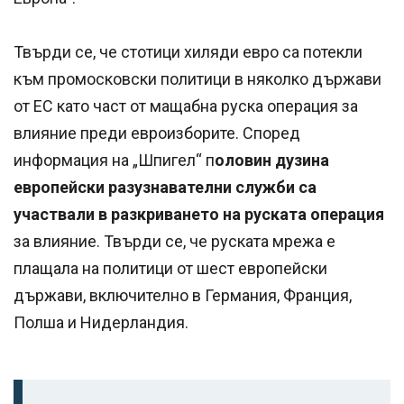
Твърди се, че стотици хиляди евро са потекли
към промосковски политици в няколко държави
от ЕС като част от мащабна руска операция за
влияние преди евроизборите. Според
информация на „Шпигел“ п
оловин дузина
европейски разузнавателни служби са
участвали в разкриването на руската операция
за влияние. Твърди се, че руската мрежа е
плащала на политици от шест европейски
държави, включително в Германия, Франция,
Полша и Нидерландия.