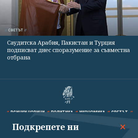
СВЕТЪТ
Саудитска Арабия, Пакистан и Турция
подписват днес споразумение за съвместна
отбрана
ВСИЧКИ НОВИНИ
ПОЛИТИКА
ИКОНОМИКА
СВЕТЪТ
Подкрепете ни
СПОРТ
КУЛТУРА
ТЕХНОЛОГИИ
КАЛЕЙДОСКОП
МНЕНИЯ