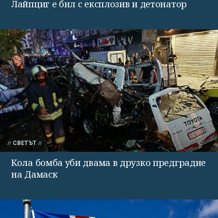
Лайпциг е бил с експлозив и детонатор
СВЕТЪТ
Кола бомба уби двама в друзко предградие
на Дамаск