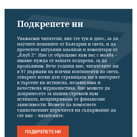
Подкрепете ни
Уважаеми читатели, вие сте тук и днес, за да
научите новините от България и света, и да
прочетете актуални анализи и коментари от
„Клуб Z“. Ние се обръщаме към вас с молба –
имаме нужда от вашата подкрепа, за да
продължим. Вече години вие, читателите ни
в 97 държави на всички континенти по света,
отваряте всеки ден страницата ни в интернет
в търсене на истинска, независима и
качествена журналистика. Вие можете да
допринесете за нашия стремеж към
истината, неприкривана от финансови
зависимости. Можете да помогнете
единственият поръчител на съдържание да
сте вие – читателите.
ПОДКРЕПЕТЕ НИ