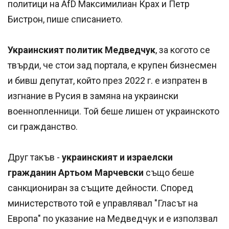
политици на AfD Максимилиан Крах и Петр
Бистрон, пише списанието.
Украинският политик Медведчук
, за когото се
твърди, че стои зад портала, е крупен бизнесмен
и бивш депутат, който през 2022 г. е изпратен в
изгнание в Русия в замяна на украински
военнопленници. Той беше лишен от украинското
си гражданство.
Друг такъв -
украинският и израелски
гражданин Артьом Марчевски
също беше
санкциониран за същите дейности. Според
министерството той е управлявал "Гласът на
Европа" по указание на Медведчук и е използвал