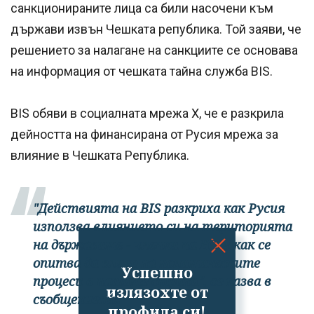
санкционираните лица са били насочени към
държави извън Чешката република. Той заяви, че
решението за налагане на санкциите се основава
на информация от чешката тайна служба BIS.
BIS обяви в социалната мрежа X, че е разкрила
дейността на финансирана от Русия мрежа за
влияние в Чешката Република.
"Действията на BIS разкриха как Русия
използва влиянието си на територията
на държавите - членки на ЕС, и как се
опитва да влияе на политическите
Успешно
процеси в нашите страни", се казва в
излязохте от
съобщението.
профила си!