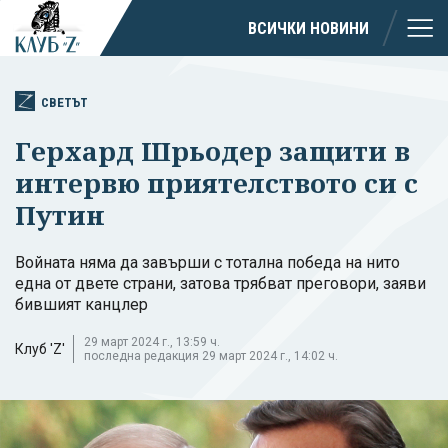
ВСИЧКИ НОВИНИ
СВЕТЪТ
Герхард Шрьодер защити в
интервю приятелството си с
Путин
Войната няма да завърши с тотална победа на нито
една от двете страни, затова трябват преговори, заяви
бившият канцлер
29 март 2024 г., 13:59 ч.
Клуб 'Z'
последна редакция 29 март 2024 г., 14:02 ч.