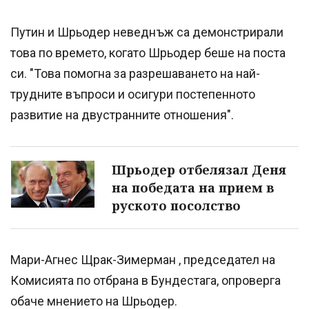
Путин и Шрьодер неведнъж са демонстрирали
това по времето, когато Шрьодер беше на поста
си. "Това помогна за разрешаването на най-
трудните въпроси и осигури постепенното
развитие на двустранните отношения".
Шрьодер отбелязал Деня
на победата на прием в
руското посолство
Мари-Агнес Щрак-Зимерман , председател на
Комисията по отбрана в Бундестага, опроверга
обаче мнението на Шрьодер.