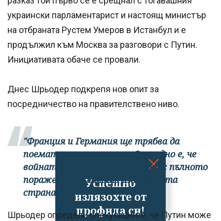
разказ той първо се е срещнал с тогавашния
украински парламентарист и настоящ министър
на отбраната Рустем Умеров в Истанбул и е
продължил към Москва за разговори с Путин.
Инициативата обаче се провали.
Днес Шрьодер подкрепя нов опит за
посредничество на правителствено ниво.
"Франция и Германия ще трябва да
поемат инициативата. Очевидно е, че
войната не може да приключи с пълното
поражение на едната или другата
Успешно
страна."
излязохте от
профила си!
Шрьодер определи спекулациите, че Путин може