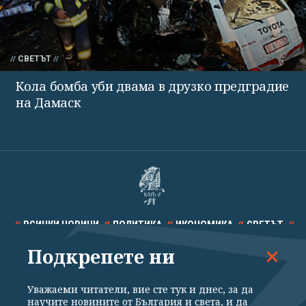
СВЕТЪТ
Кола бомба уби двама в друзко предградие
на Дамаск
ВСИЧКИ НОВИНИ
ПОЛИТИКА
ИКОНОМИКА
СВЕТЪТ
Подкрепете ни
СПОРТ
КУЛТУРА
ТЕХНОЛОГИИ
КАЛЕЙДОСКОП
МНЕНИЯ
Уважаеми читатели, вие сте тук и днес, за да
научите новините от България и света, и да