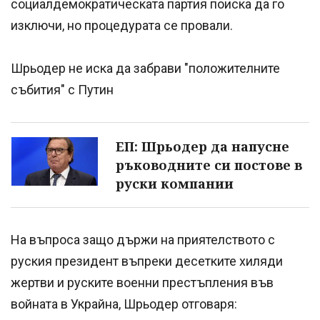
социалдемократическата партия поиска да го
изключи, но процедурата се провали.
Шрьодер не иска да забрави "положителните
събития" с Путин
ЕП: Шрьодер да напусне
ръководните си постове в
руски компании
На въпроса защо държи на приятелството с
руския президент въпреки десетките хиляди
жертви и руските военни престъпления във
войната в Украйна, Шрьодер отговаря: