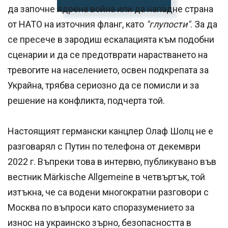
да започне ядрена война или да нападне страна
от НАТО на източния фланг, като
"глупости"
. За да
се пресече в зародиш ескалацията към подобни
сценарии и да се предотврати нарастването на
тревогите на населението, освен подкрепата за
Украйна, трябва сериозно да се помисли и за
решение на конфликта, подчерта той.
Настоящият германски канцлер Олаф Шолц не е
разговарял с Путин по телефона от декември
2022 г. Въпреки това в интервю, публикувано във
вестник Märkische Allgemeine в четвъртък, той
изтъкна, че са водени многократни разговори с
Москва по въпроси като споразумението за
износ на украинско зърно, безопасността в