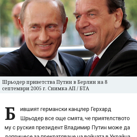
Шрьодер приветства Путин в Берлин на 8
септември 2005 г. Снимка АП / БТА
Б
ившият германски канцлер Герхард
Шрьодер все още смята, че приятелството
му с руския президент Владимир Путин може да
допринесе за прекратяване на войната в Украйна.