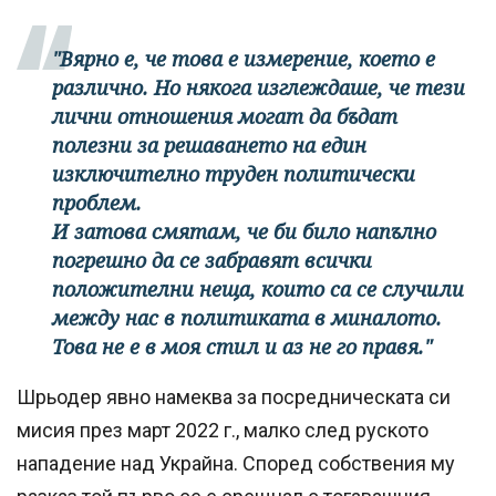
"Вярно е, че това е измерение, което е
различно. Но някога изглеждаше, че тези
лични отношения могат да бъдат
полезни за решаването на един
изключително труден политически
проблем.
И затова смятам, че би било напълно
погрешно да се забравят всички
положителни неща, които са се случили
между нас в политиката в миналото.
Това не е в моя стил и аз не го правя."
Шрьодер явно намеква за посредническата си
мисия през март 2022 г., малко след руското
нападение над Украйна. Според собствения му