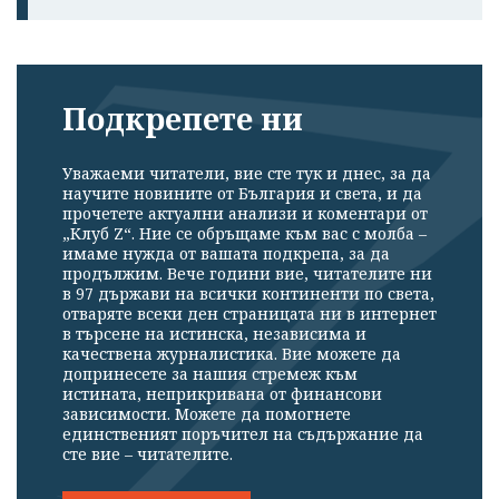
Подкрепете ни
Уважаеми читатели, вие сте тук и днес, за да
научите новините от България и света, и да
прочетете актуални анализи и коментари от
„Клуб Z“. Ние се обръщаме към вас с молба –
имаме нужда от вашата подкрепа, за да
продължим. Вече години вие, читателите ни
в 97 държави на всички континенти по света,
отваряте всеки ден страницата ни в интернет
в търсене на истинска, независима и
качествена журналистика. Вие можете да
допринесете за нашия стремеж към
истината, неприкривана от финансови
зависимости. Можете да помогнете
единственият поръчител на съдържание да
сте вие – читателите.