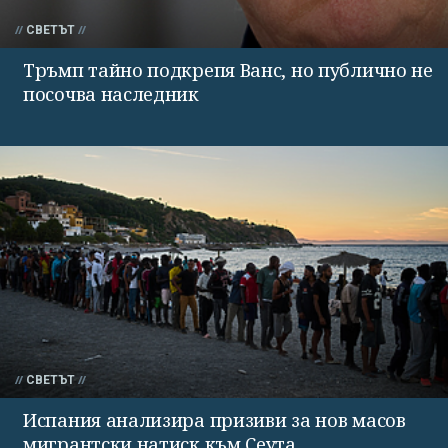
СВЕТЪТ
Тръмп тайно подкрепя Ванс, но публично не
посочва наследник
СВЕТЪТ
Испания анализира призиви за нов масов
мигрантски натиск към Сеута