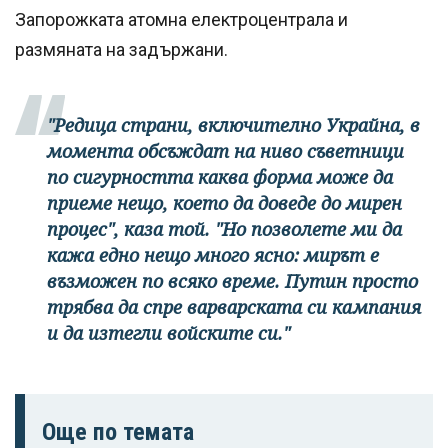
Запорожката атомна електроцентрала и
размяната на задържани.
"Редица страни, включително Украйна, в
момента обсъждат на ниво съветници
по сигурността каква форма може да
приеме нещо, което да доведе до мирен
процес", каза той. "Но позволете ми да
кажа едно нещо много ясно: мирът е
възможен по всяко време. Путин просто
трябва да спре варварската си кампания
и да изтегли войските си."
Още по темата