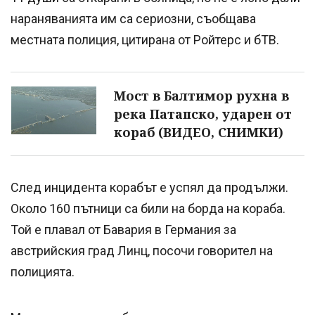
нараняванията им са сериозни, съобщава
местната полиция, цитирана от Ройтерс и бТВ.
Мост в Балтимор рухна в
река Патапско, ударен от
кораб (ВИДЕО, СНИМКИ)
След инцидента корабът е успял да продължи.
Около 160 пътници са били на борда на кораба.
Той е плавал от Бавария в Германия за
австрийския град Линц, посочи говорител на
полицията.