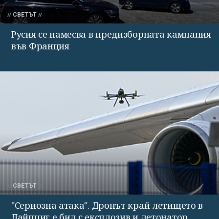
СВЕТЪТ
Русия се намесва в предизборната кампания
във Франция
СВЕТЪТ
"Сериозна атака". Дронът край летището в
Лайпциг е бил с експлозив и детонатор