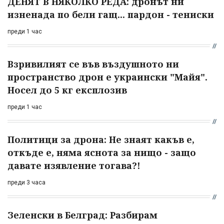
ДЕНЯТ В НЯКОЛКО РЕДА: дронът ни
изненада по бели гащ... пардон - тениски
преди 1 час
Взривилият се във въздушното ни
пространство дрон е украински "Майя".
Носел до 5 кг експлозив
преди 1 час
Политици за дрона: Не знаят какъв е,
откъде е, няма яснота за нищо - защо
давате изявление тогава?!
преди 3 часа
Зеленски в Белград: Разбирам