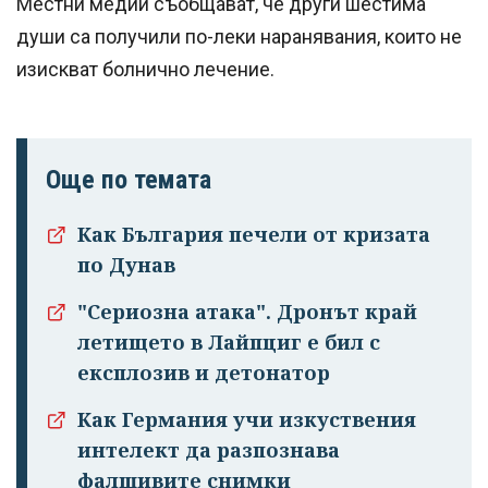
Местни медии съобщават, че други шестима
души са получили по-леки наранявания, които не
изискват болнично лечение.
Още по темата
Как България печели от кризата
по Дунав
"Сериозна атака". Дронът край
летището в Лайпциг е бил с
експлозив и детонатор
Как Германия учи изкуствения
интелект да разпознава
фалшивите снимки