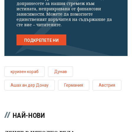
допринесете за нашия стремеж към
истината, неприкривана от финансови
зависимости. Можете да помогнете
единственият поръчител на съдържание да
сте вие – читателите.
ПОДКРЕПЕТЕ НИ
круизен кораб
Дунав
Ашах ан дер Донау
Германия
Австрия
НАЙ-НОВИ