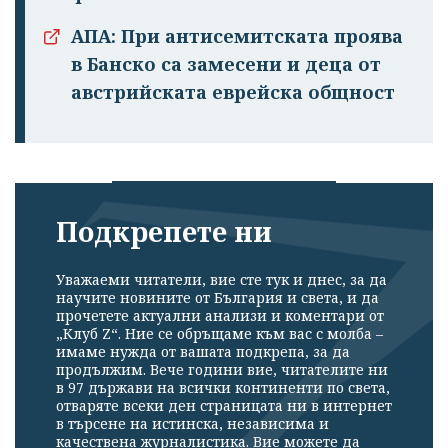
АПА: При антисемитската проява
в Банско са замесени и деца от
австрийската еврейска общност
Подкрепете ни
Успешно
излязохте от
Уважаеми читатели, вие сте тук и днес, за да
профила си!
научите новините от България и света, и да
прочетете актуални анализи и коментари от
„Клуб Z“. Ние се обръщаме към вас с молба –
имаме нужда от вашата подкрепа, за да
продължим. Вече години вие, читателите ни
в 97 държави на всички континенти по света,
отваряте всеки ден страницата ни в интернет
в търсене на истинска, независима и
качествена журналистика. Вие можете да