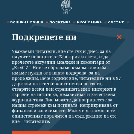
ВСИЧКИ НОВИНИ
ПОЛИТИКА
ИКОНОМИКА
СВЕТЪТ
Подкрепете ни
СПОРТ
КУЛТУРА
ТЕХНОЛОГИИ
КАЛЕЙДОСКОП
МНЕНИЯ
Уважаеми читатели, вие сте тук и днес, за да
научите новините от България и света, и да
прочетете актуални анализи и коментари от
„Клуб Z“. Ние се обръщаме към вас с молба –
имаме нужда от вашата подкрепа, за да
продължим. Вече години вие, читателите ни в 97
Общи условия
Политика за поверителност
държави на всички континенти по света,
отваряте всеки ден страницата ни в интернет в
Реклама
Партньори
Контакти
За Клуб Z
търсене на истинска, независима и качествена
Екип
Подкрепете ни
журналистика. Вие можете да допринесете за
нашия стремеж към истината, неприкривана от
финансови зависимости. Можете да помогнете
единственият поръчител на съдържание да сте
Издател на www.clubz.bg е „Клуб Зебра Медия“ ЕООД, София, ул. "Алеко
вие – читателите.
Константинов" 3. Всички права запазени 2026 „Клуб Зебра Медия“
ЕООД.
Препечатването на материали, снимки и видео от www.clubz.bg без