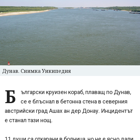
Дунав. Снимка Уикипедия
Б
ългарски круизен кораб, плаващ по Дунав,
се е блъснал в бетонна стена в северния
австрийски град Ашах ан дер Донау. Инцидентът
е станал тази нощ.
11 души са откарани в болница, но не е ясно дали