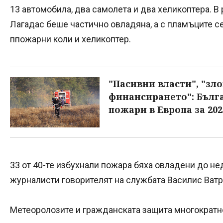
13 автомобила, два самолета и два хеликоптера. В 
Лагадас беше частично овладяна, а с пламъците се
ппожарни коли и хеликоптер.
"Пасивни власти", "зл
финансирането": Бълга
пожари в Европа за 2024
33 от 40-те избухнали пожара бяха овладени до н
журналисти говорителят на службата Василис Ватр
Метеоролозите и гражданската защита многократн