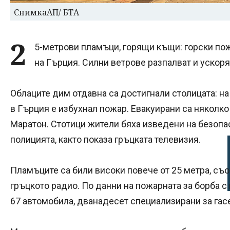
СнимкаАП/ БТА
2
5-метрови пламъци, горящи къщи: горски пож
на Гърция. Силни ветрове разпалват и ускоря
Облаците дим отдавна са достигнали столицата: на
в Гърция е избухнал пожар. Евакуирани са няколко 
Маратон. Стотици жители бяха изведени на безопа
полицията, както показа гръцката телевизия.
Пламъците са били високи повече от 25 метра, съ
гръцкото радио. По данни на пожарната за борба с
67 автомобила, дванадесет специализирани за гас