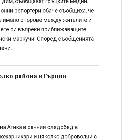
с дим, съобщават гръцките медии.
ионни репортери обаче съобщиха, че
 е имало спорове между жителите и
овете си въпреки приближаващите
ински маркучи. Според съобщенията
ени.
олко района в Гърция
на Атика в ранния следобед в
 пожарникари и няколко доброволци с