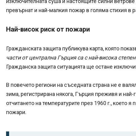
изключителната суша и настоящите силни ветрове 
превърнат и най-малкия пожар в голяма стихия в р
Най-висок риск от пожари
Гражданската защита публикува карта, която показв
части от централна Гърция са с най-висока степен
Гражданска защита ситуацията ще остане изключи
В повечето региони на съседната страна не е валя
зима, регистрирана някога, Гърция преживя и най-
отчитането на температурите през 1960 г., което я
пожари.