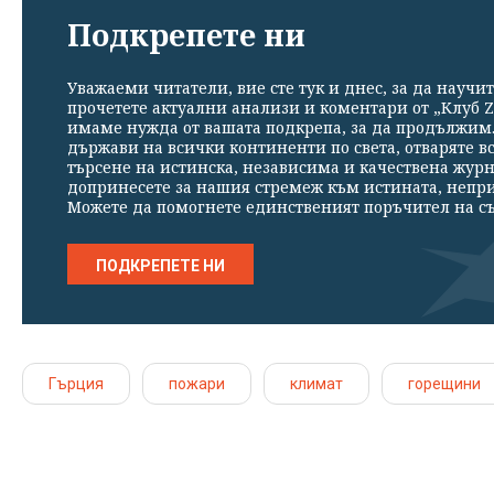
Подкрепете ни
Уважаеми читатели, вие сте тук и днес, за да научит
прочетете актуални анализи и коментари от „Клуб Z
имаме нужда от вашата подкрепа, за да продължим. 
държави на всички континенти по света, отваряте в
търсене на истинска, независима и качествена жур
допринесете за нашия стремеж към истината, непр
Можете да помогнете единственият поръчител на съ
ПОДКРЕПЕТЕ НИ
Гърция
пожари
климат
горещини