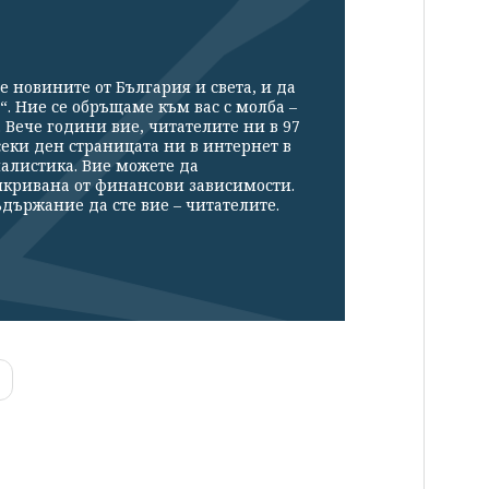
е новините от България и света, и да
“. Ние се обръщаме към вас с молба –
Вече години вие, читателите ни в 97
секи ден страницата ни в интернет в
налистика. Вие можете да
икривана от финансови зависимости.
държание да сте вие – читателите.