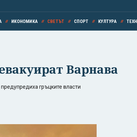
А
ИКОНОМИКА
СВЕТЪТ
СПОРТ
КУЛТУРА
ТЕХ
 евакуират Варнава
а, предупредиха гръцките власти