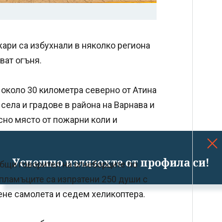
ари са избухнали в няколко региона
ват огъня.
 около 30 километра северно от Атина
села и градове в района на Варнава и
сно място от пожарни коли и
Успешно излязохте от профила си!
общи говорител на огнеборците по
 пламъците са изпратени 250 души с
ене самолета и седем хеликоптера.