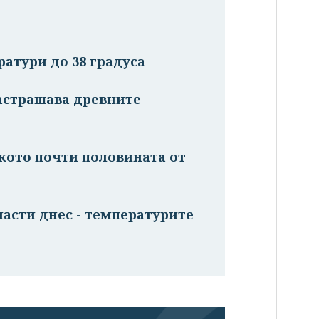
атури до 38 градуса
астрашава древните
лкото почти половината от
ласти днес - температурите