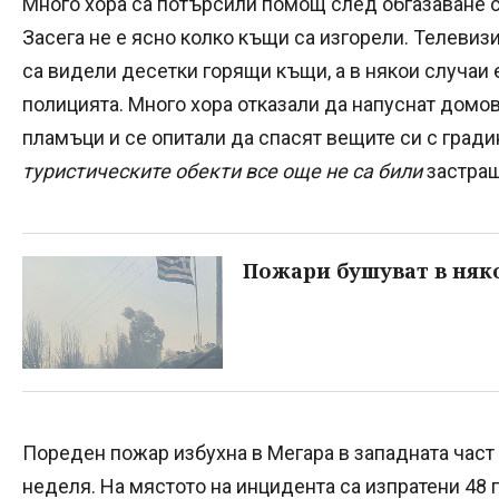
Много хора са потърсили помощ след обгазаване 
Засега не е ясно колко къщи са изгорели. Телевиз
са видели десетки горящи къщи, а в някои случаи
полицията. Много хора отказали да напуснат дом
пламъци и се опитали да спасят вещите си с град
туристическите обекти все още не са били
застраш
Пожари бушуват в няк
Пореден пожар избухна в Мегара в западната част 
неделя. На мястото на инцидента са изпратени 48