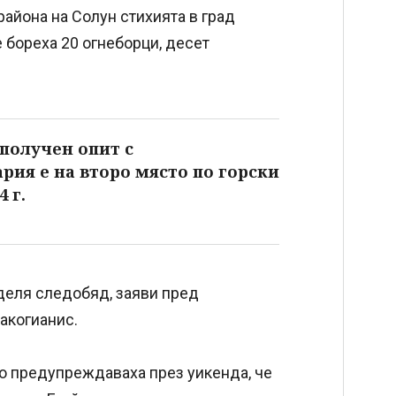
района на Солун стихията в град
 бореха 20 огнеборци, десет
ополучен опит с
рия е на второ място по горски
 г.
еделя следобяд, заяви пред
акогианис.
о предупреждаваха през уикенда, че