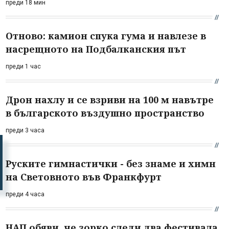
преди 18 мин
Отново: камион спука гума и навлезе в
насрещното на Подбалканския път
преди 1 час
Дрон нахлу и се взриви на 100 м навътре
в българското въздушно пространство
преди 3 часа
Руските гимнастички - без знаме и химн
на Световното във Франкфурт
преди 4 часа
НАП обяви, че зорко следи два фестивала