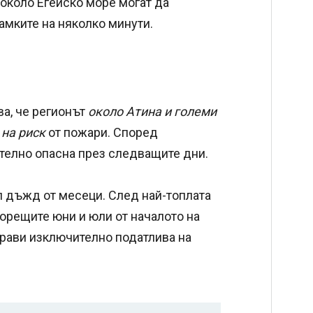
около Егейско море могат да
амките на няколко минути.
а, че регионът
около Атина и големи
 на риск
от пожари. Според
телно опасна през следващите дни.
л дъжд от месеци. След най-топлата
горещите юни и юли от началото на
 прави изключително податлива на