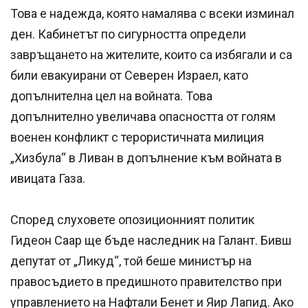
Това е надежда, която намалява с всеки изминал
ден. Кабинетът по сигурността определи
завръщането на жителите, които са избягали и са
били евакуирани от Северен Израел, като
допълнителна цел на войната. Това
допълнително увеличава опасността от голям
военен конфликт с терористичната милиция
„Хизбула“ в Ливан в допълнение към войната в
ивицата Газа.
Според слуховете опозиционният политик
Гидеон Саар ще бъде наследник на Галант. Бивш
депутат от „Ликуд“, той беше министър на
правосъдието в предишното правителство при
управлението на Нафтали Бенет и Яир Лапид. Ако