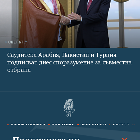
СВЕТЪТ
Саудитска Арабия, Пакистан и Турция
подписват днес споразумение за съвместна
отбрана
ВСИЧКИ НОВИНИ
ПОЛИТИКА
ИКОНОМИКА
СВЕТЪТ
СПОРТ
КУЛТУРА
ТЕХНОЛОГИИ
КАЛЕЙДОСКОП