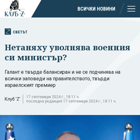
ВСИЧКИ НОВИНИ
СВЕТЪТ
Нетаняху уволнява военния
си министър?
Галант е твърде балансиран и не се подчинява на
всички заповеди на правителството, твърди
израелският премиер
17 септември 2024 г., 18:11 ч.
Клуб 'Z'
последна редакция 17 септември 2024 г., 18:11 ч.