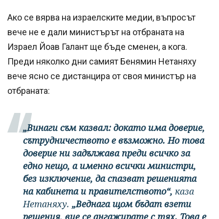
Ако се вярва на израелските медии, въпросът
вече не е дали министърът на отбраната на
Израел Йоав Галант ще бъде сменен, а кога.
Преди няколко дни самият Бенямин Нетаняху
вече ясно се дистанцира от своя министър на
отбраната:
„Винаги съм казвал: докато има доверие,
сътрудничеството е възможно. Но това
доверие ни задължава преди всичко за
едно нещо, а именно всички министри,
без изключение, да спазват решенията
на кабинета и правителството“,
каза
Нетаняху.
„Веднага щом бъдат взети
решения, вие се ангажирате с тях. Това е