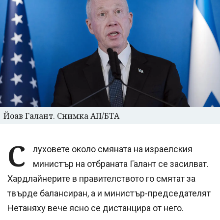
Йоав Галант. Снимка АП/БТА
С
луховете около смяната на израелския
министър на отбраната Галант се засилват.
Хардлайнерите в правителството го смятат за
твърде балансиран, а и министър-председателят
Нетаняху вече ясно се дистанцира от него.