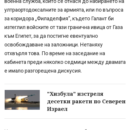
военна служба, който се отнася до набирането на
ултраортодоксалните за армията, или по въпроса
за коридора „Филаделфия“, където Галант би
изтеглил войските от тази гранична ивица от Газа
към Египет, за да постигне евентуално
освобождаване на заложници. Нетаняху
отхвърля това. По време на заседание на
кабинета преди няколко седмици между двамата
е имало разгорещена дискусия.
"Хизбула" изстреля
десетки ракети по Северен
Израел