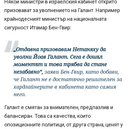
Някои министри в израелския кабинет открито
призовават за уволнението на Галант. Например
крайнодесният министър на националната
сигурност Итамар Бен-Гвир:
„Отдавна призовавам Нетаняху да
уволни Йоав Галант. Сега е дошъл
моментът и това трябва да стане
незабавно“,
заяви Бен-Гвир, като добави,
че Галант не е достатъчно решителен за
хардлайнерите в кабинета като самия
него.
Галант е смятан за внимателен, предпазлив и
балансиран. Това са качества, които
опозиционните политици, от друга страна, ценят у