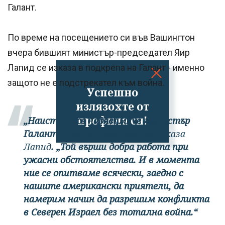
Галант.
По време на посещението си във Вашингтон
вчера бившият министър-председател Яир
Лапид се изказа в подкрепа на Галант - именно
защото не е подстрекател към война.
Успешно
излязохте от
профила си!
„Наистина се надявам, че министър
Галант няма да бъде уволнен“,
каза
Лапид
. „Той върши добра работа при
ужасни обстоятелства. И в момента
ние се опитваме всячески, заедно с
нашите американски приятели, да
намерим начин да разрешим конфликта
в Северен Израел без тотална война.“