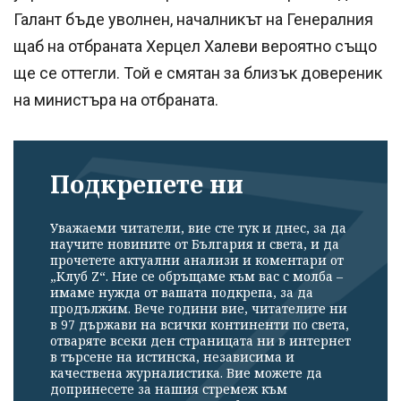
Галант бъде уволнен, началникът на Генералния
щаб на отбраната Херцел Халеви вероятно също
ще се оттегли. Той е смятан за близък довереник
на министъра на отбраната.
Подкрепете ни
Уважаеми читатели, вие сте тук и днес, за да
научите новините от България и света, и да
прочетете актуални анализи и коментари от
„Клуб Z“. Ние се обръщаме към вас с молба –
имаме нужда от вашата подкрепа, за да
продължим. Вече години вие, читателите ни
в 97 държави на всички континенти по света,
отваряте всеки ден страницата ни в интернет
в търсене на истинска, независима и
качествена журналистика. Вие можете да
допринесете за нашия стремеж към