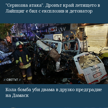
"Сериозна атака". Дронът край летището в
Лайпциг е бил с експлозив и детонатор
СВЕТЪТ
Кола бомба уби двама в друзко предградие
на Дамаск