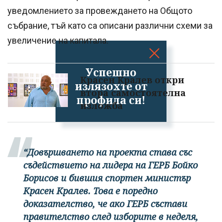
уведомлението за провеждането на Общото
събрание, тъй като са описани различни схеми за
увеличение на капитала.
Успешно
Красен Кралев откри
излязохте от
втора самостоятелна
профила си!
изложба
“Довършването на проекта става със
съдействието на лидера на ГЕРБ Бойко
Борисов и бившия спортен министър
Красен Кралев. Това е поредно
доказателство, че ако ГЕРБ състави
правителство след изборите в неделя,