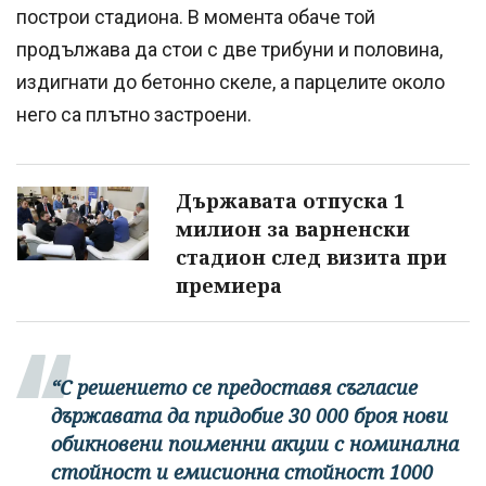
построи стадиона. В момента обаче той
продължава да стои с две трибуни и половина,
издигнати до бетонно скеле, а парцелите около
него са плътно застроени.
Държавата отпуска 1
милион за варненски
стадион след визита при
премиера
“С решението се предоставя съгласие
държавата да придобие 30 000 броя нови
обикновени поименни акции с номинална
стойност и емисионна стойност 1000