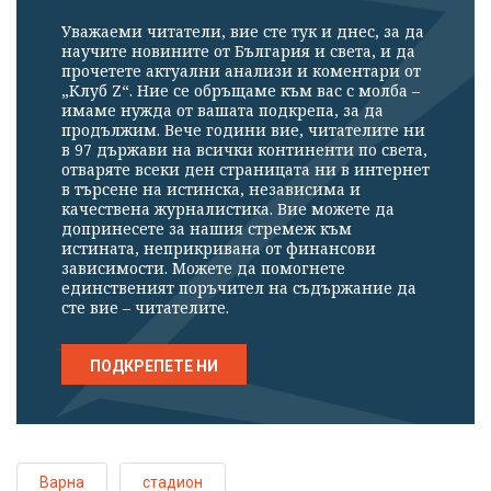
Уважаеми читатели, вие сте тук и днес, за да
научите новините от България и света, и да
прочетете актуални анализи и коментари от
„Клуб Z“. Ние се обръщаме към вас с молба –
имаме нужда от вашата подкрепа, за да
продължим. Вече години вие, читателите ни
в 97 държави на всички континенти по света,
отваряте всеки ден страницата ни в интернет
в търсене на истинска, независима и
качествена журналистика. Вие можете да
допринесете за нашия стремеж към
истината, неприкривана от финансови
зависимости. Можете да помогнете
единственият поръчител на съдържание да
сте вие – читателите.
ПОДКРЕПЕТЕ НИ
Варна
стадион