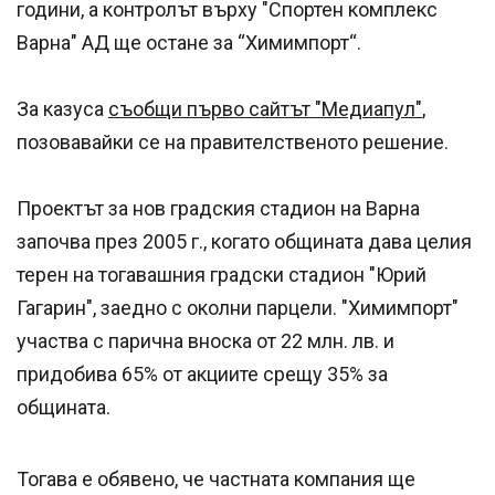
години, а контролът върху "Спортен комплекс
Варна" АД ще остане за “Химимпорт“.
За казуса
съобщи първо сайтът "Медиапул"
,
позовавайки се на правителственото решение.
Проектът за нов градския стадион на Варна
започва през 2005 г., когато общината дава целия
терен на тогавашния градски стадион "Юрий
Гагарин", заедно с околни парцели. "Химимпорт"
участва с парична вноска от 22 млн. лв. и
придобива 65% от акциите срещу 35% за
общината.
Тогава е обявено, че частната компания ще