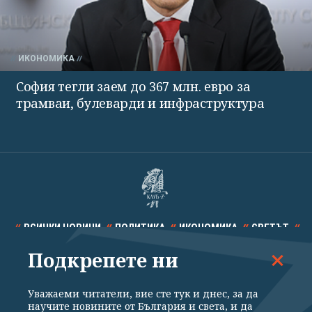
ИКОНОМИКА
София тегли заем до 367 млн. евро за
трамваи, булеварди и инфраструктура
ВСИЧКИ НОВИНИ
ПОЛИТИКА
ИКОНОМИКА
СВЕТЪТ
Подкрепете ни
СПОРТ
КУЛТУРА
ТЕХНОЛОГИИ
КАЛЕЙДОСКОП
МНЕНИЯ
Уважаеми читатели, вие сте тук и днес, за да
научите новините от България и света, и да