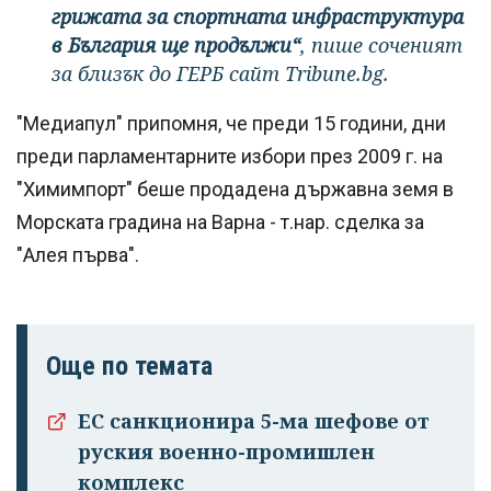
грижата за спортната инфраструктура
в България ще продължи“
, пише соченият
за близък до ГЕРБ сайт Tribune.bg.
"Медиапул" припомня, че преди 15 години, дни
преди парламентарните избори през 2009 г. на
"Химимпорт" беше продадена държавна земя в
Морската градина на Варна - т.нар. сделка за
"Алея първа".
Още по темата
ЕС санкционира 5-ма шефове от
руския военно-промишлен
комплекс