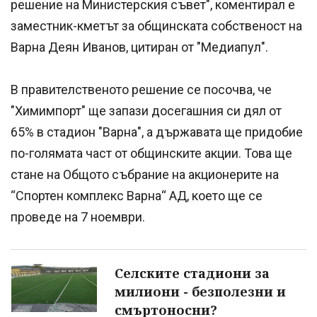
решение на Министерския съвет", коментирал е
заместник-кметът за общинската собственост на
Варна Деян Иванов, цитиран от "Медиапул".
В правителственото решение се посочва, че
"Химимпорт" ще запази досегашния си дял от
65% в стадион "Варна", а държавата ще придобие
по-голямата част от общинските акции. Това ще
стане на Общото събрание на акционерите на
“Спортен комплекс Варна“ АД, което ще се
проведе на 7 ноември.
Селските стадиони за
милиони - безполезни и
смъртоносни?