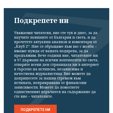
Подкрепете ни
Уважаеми читатели, вие сте тук и днес, за да
научите новините от България и света, и да
прочетете актуални анализи и коментари от
Успешно
„Клуб Z“. Ние се обръщаме към вас с молба –
имаме нужда от вашата подкрепа, за да
излязохте от
продължим. Вече години вие, читателите ни
профила си!
в 97 държави на всички континенти по света,
отваряте всеки ден страницата ни в интернет
в търсене на истинска, независима и
качествена журналистика. Вие можете да
допринесете за нашия стремеж към
истината, неприкривана от финансови
зависимости. Можете да помогнете
единственият поръчител на съдържание да
сте вие – читателите.
ПОДКРЕПЕТЕ НИ