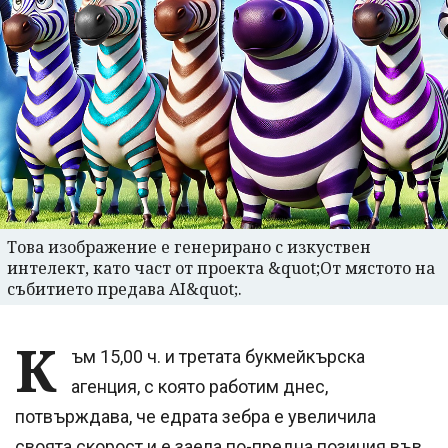
Това изображение е генерирано с изкуствен
интелект, като част от проекта &quot;От мястото на
събитието предава AI&quot;.
К
ъм 15,00 ч. и третата букмейкърска
агенция, с която работим днес,
потвърждава, че едрата зебра е увеличила
своята скорост и е заела по-предна позиция във