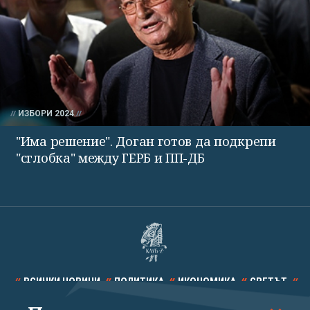
ИЗБОРИ 2024
"Има решение". Доган готов да подкрепи
"сглобка" между ГЕРБ и ПП-ДБ
ВСИЧКИ НОВИНИ
ПОЛИТИКА
ИКОНОМИКА
СВЕТЪТ
СПОРТ
КУЛТУРА
ТЕХНОЛОГИИ
КАЛЕЙДОСКОП