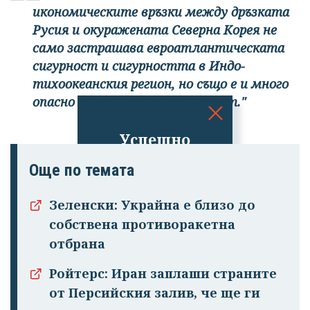
икономическите връзки между дръзката
Русия и окуражената Северна Корея не
само застрашава евроатлантическата
сигурност и сигурността в Индо-
тихоокеанския регион, но също е и много
опасно за глобалната сигурност."
Успешно
излязохте от
Още по темата
профила си!
Зеленски: Украйна е близо до
собствена противоракетна
отбрана
Ройтерс: Иран заплаши страните
от Персийския залив, че ще ги