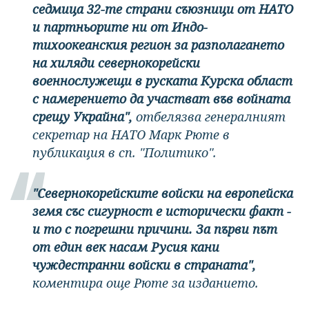
седмица 32-те страни съюзници от НАТО
и партньорите ни от Индо-
тихоокеанския регион за разполагането
на хиляди севернокорейски
военнослужещи в руската Курска област
с намерението да участват във войната
срещу Украйна",
отбелязва генералният
секретар на НАТО Марк Рюте в
публикация в сп. "Политико".
"Севернокорейските войски на европейска
земя със сигурност е исторически факт -
и то с погрешни причини. За първи път
от един век насам Русия кани
чуждестранни войски в страната",
коментира още Рюте за изданието.