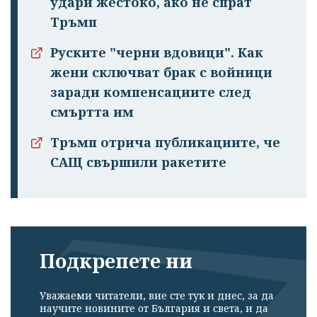
удари жестоко, ако не спрат
Тръмп
Руските "черни вдовици". Как
жени сключват брак с войници
заради компенсациите след
смъртта им
Тръмп отрича публикациите, че
САЩ свършили ракетите
Подкрепете ни
Уважаеми читатели, вие сте тук и днес, за да
научите новините от България и света, и да