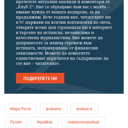
прочетете актуални анализи и коментари от
„Клуб Z“. Ние се обръщаме към вас с молба –
имаме нужда от вашата подкрепа, за да
продължим. Вече години вие, читателите ни
в 97 държави на всички континенти по света,
отваряте всеки ден страницата ни в интернет
в търсене на истинска, независима и
качествена журналистика. Вие можете да
допринесете за нашия стремеж към
истината, неприкривана от финансови
зависимости. Можете да помогнете
единственият поръчител на съдържание да
сте вие – читателите.
ПОДКРЕПЕТЕ НИ
Марк Рюте
войните
войната
Русия
Украйна
севернокорейци