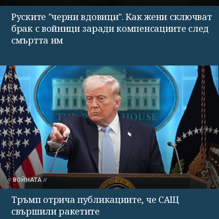
Руските "черни вдовици". Как жени сключват
брак с войници заради компенсациите след
смъртта им
ВОЙНАТА
Тръмп отрича публикациите, че САЩ
свършили ракетите