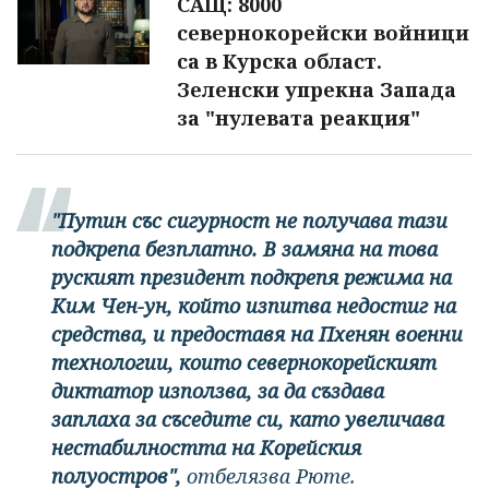
САЩ: 8000
севернокорейски войници
са в Курска област.
Зеленски упрекна Запада
за "нулевата реакция"
"Путин със сигурност не получава тази
подкрепа безплатно. В замяна на това
руският президент подкрепя режима на
Ким Чен-ун, който изпитва недостиг на
средства, и предоставя на Пхенян военни
технологии, които севернокорейският
диктатор използва, за да създава
заплаха за съседите си, като увеличава
нестабилността на Корейския
полуостров",
отбелязва Рюте.