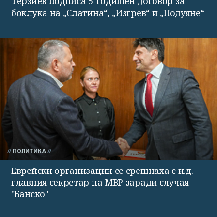
Терзиев подписа 5-годишен договор за
боклука на „Слатина“, „Изгрев“ и „Подуяне“
ПОЛИТИКА
Еврейски организации се срещнаха с и.д.
главния секретар на МВР заради случая
"Банско"