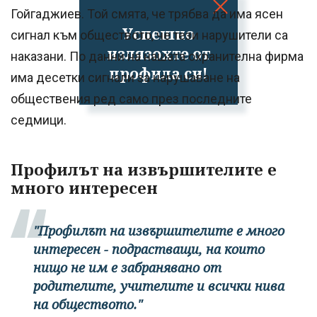
Гойгаджиев. Той смята, че трябва да има ясен
Успешно
сигнал към обществото, че тези нарушители са
излязохте от
наказани. По данни на нашата охранителна фирма
профила си!
има десетки сигнали за нарушаване на
обществения ред само през последните
седмици.
Профилът на извършителите е
много интересен
"Профилът на извършителите е много
интересен - подрастващи, на които
нищо не им е забранявано от
родителите, учителите и всички нива
на обществото."