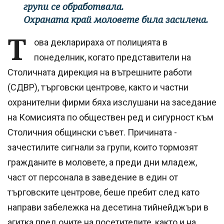
групи се обработвала.
Охраната край моловете била засилена.
Т
ова декларираха от полицията в
понеделник, когато представители на
Столичната дирекция на вътрешните работи
(СДВР), търговски центрове, както и частни
охранителни фирми бяха изслушани на заседание
на Комисията по обществен ред и сигурност към
Столичния общински съвет. Причината -
зачестилите сигнали за групи, които тормозят
гражданите в моловете, а преди дни младеж,
част от персонала в заведение в един от
търговските центрове, беше пребит след като
направи забележка на десетина тийнейджъри в
агитка пред очите на посетителите, както и на