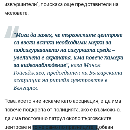
извършители", поискаха още представители на
моловете.
"Мога да заявя, че търговските центрове
са взели всички необходими мерки за
подсигуряването на сигурната среда –
увеличена е охраната, има повече камери
за видеонаблюдение",
каза Манол
Гойгаджиев, председател на Българската
асоциация на ритейл центровете в
България.
Това, което ние искаме като асоциация, е да има
повече подкрепа от полицията, ако е възможно,
да има постоянно патрул около търговските
центрове и то не само по празниците, добави