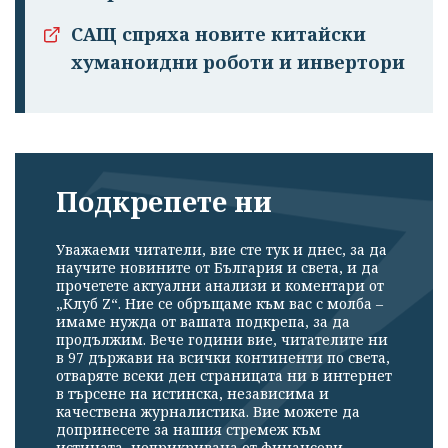
САЩ спряха новите китайски
хуманоидни роботи и инвертори
Подкрепете ни
Уважаеми читатели, вие сте тук и днес, за да
научите новините от България и света, и да
прочетете актуални анализи и коментари от
„Клуб Z“. Ние се обръщаме към вас с молба –
имаме нужда от вашата подкрепа, за да
продължим. Вече години вие, читателите ни
в 97 държави на всички континенти по света,
отваряте всеки ден страницата ни в интернет
в търсене на истинска, независима и
качествена журналистика. Вие можете да
допринесете за нашия стремеж към
истината, неприкривана от финансови