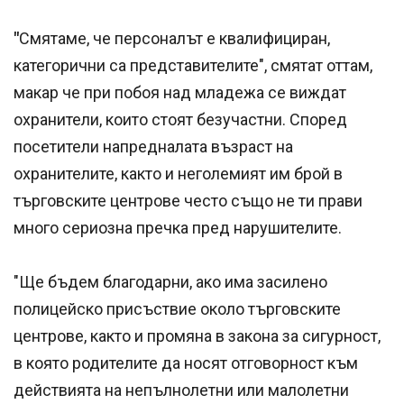
"
Смятаме, че персоналът е квалифициран,
категорични са представителите", смятат оттам,
макар че при побоя над младежа се виждат
охранители, които стоят безучастни. Според
посетители напредналата възраст на
охранителите, както и неголемият им брой в
търговските центрове често също не ти прави
много сериозна пречка пред нарушителите.
"Ще бъдем благодарни, ако има засилено
полицейско присъствие около търговските
центрове, както и промяна в закона за сигурност,
в която родителите да носят отговорност към
действията на непълнолетни или малолетни