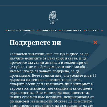
ВСИЧКИ НОВИНИ
ПОЛИТИКА
ИКОНОМИКА
СВЕТЪТ
Подкрепете ни
СПОРТ
КУЛТУРА
ТЕХНОЛОГИИ
КАЛЕЙДОСКОП
МНЕНИЯ
Уважаеми читатели, вие сте тук и днес, за да
научите новините от България и света, и да
прочетете актуални анализи и коментари от
„Клуб Z“. Ние се обръщаме към вас с молба –
имаме нужда от вашата подкрепа, за да
продължим. Вече години вие, читателите ни в 97
Общи условия
Политика за поверителност
държави на всички континенти по света,
отваряте всеки ден страницата ни в интернет в
Реклама
Партньори
Контакти
За Клуб Z
търсене на истинска, независима и качествена
Екип
Подкрепете ни
журналистика. Вие можете да допринесете за
нашия стремеж към истината, неприкривана от
финансови зависимости. Можете да помогнете
единственият поръчител на съдържание да сте
Издател на www.clubz.bg е „Клуб Зебра Медия“ ЕООД, София, ул. "Алеко