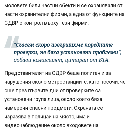
моловете били частни обекти и се охранявали от
части охранителни фирми, а една от функциите на
СДВР е контрол върху тези фирми.
"Съвсем скоро извършихме поредните
проверки, не бяха установени проблеми",
добави комисарят, цитиран от БТА.
Представителят на СДВР беше попитан и за
нарушения около метростанциите, като посочи, че
още през първите дни от проверките са
установени група лица, около които бяха
намерени опасни предмети. Охраната се
изразява в полицаи на място, има и
видеонаблюдение около входовете на