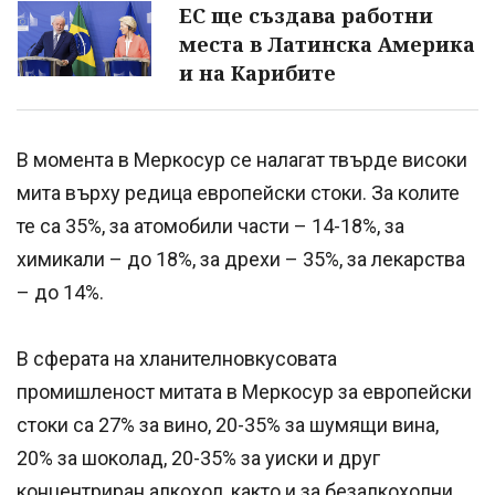
ЕС ще създава работни
места в Латинска Америка
и на Карибите
В момента в Меркосур се налагат твърде високи
мита върху редица европейски стоки. За колите
те са 35%, за атомобили части – 14-18%, за
химикали – до 18%, за дрехи – 35%, за лекарства
– до 14%.
В сферата на хланителновкусовата
промишленост митата в Меркосур за европейски
стоки са 27% за вино, 20-35% за шумящи вина,
20% за шоколад, 20-35% за уиски и друг
концентриран алкохол, както и за безалкохолни