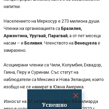
напитки.
Населението на Меркосур е 273 милиона души.
Членки на организацията са
Бразилия,
Аржентина, Уругвай, Парагвай
, а от пет месеца
насам – и
Боливия
. Членството на
Венецуела
е
замразено.
Асоциирани членки са Чили, Колумбия, Еквадор,
Гаяна, Перу и Суринам. Със статут на
наблюдатели са Мексико и Нова Зеландия, които
изобщо не се намират в Южна Америка.
Износът на ЕС за Меркосур е бил 84 милиарда
Успешно
евро в услуги през 2022 г и стоки през 2023 г.