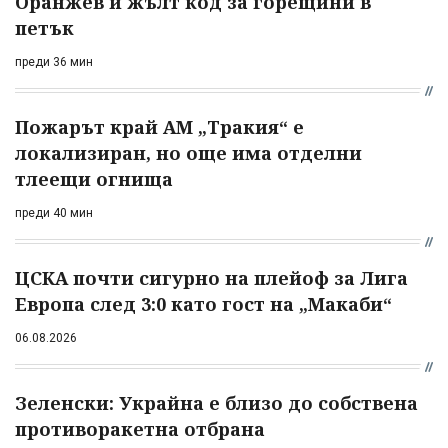
Оранжев и жълт код за горещини в
петък
преди 36 мин
Пожарът край АМ „Тракия“ е
локализиран, но още има отделни
тлеещи огнища
преди 40 мин
ЦСКА почти сигурно на плейоф за Лига
Европа след 3:0 като гост на „Макаби“
06.08.2026
Зеленски: Украйна е близо до собствена
противоракетна отбрана