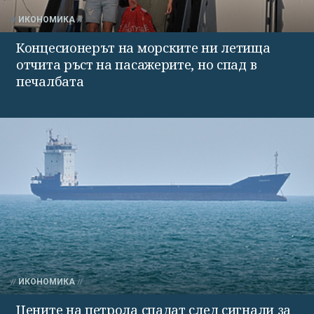
ИКОНОМИКА
Концесионерът на морските ни летища
отчита ръст на пасажерите, но спад в
печалбата
ИКОНОМИКА
Цените на петрола спадат след сигнали за