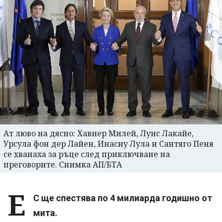
Ат люво на дясно: Хавиер Милей, Луис Лакайе,
Урсула фон дер Лайен, Инасиу Лула и Сантяго Пеня
се хванаха за ръце след приключване на
преговорите. Снимка АП/БТА
Е
С ще спестява по 4 милиарда годишно от
мита.