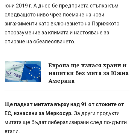
юни 2019 г. А днес бе предприета стъпка към
следващото ниво чрез поемане на нови
ангажименти като включването на Парижкото
споразумение за климата и настояване за
спиране на обезлесяването.
Европа ще изнася храни и
напитки без мита за Южна
Америка
Ще паднат митата върху над 91 от стоките от
ЕС, изнасяни за Меркосур.
За други продукти
митата ще бъдат либерализирани след по-дълги
етапи.