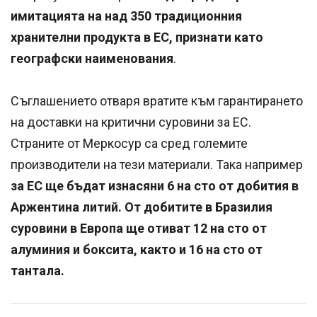
имитацията на над 350 традиционния
хранителни продукта в ЕС, признати като
географски наименования
.
Съглашението отваря вратите към гарантирането
на доставки на критични суровини за ЕС.
Страните от Меркосур са сред големите
производители на тези материали. Така например
за ЕС ще бъдат изнасяни 6 на сто от добития в
Аржентина литий. От добитите в Бразилия
суровини в Европа ще отиват 12 на сто от
алуминия и боксита, както и 16 на сто от
тантала.