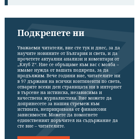
Подкрепете ни
Уважаеми читатели, вие сте тук и днес, за да
научите новините от България и света, и да
прочетете актуални анализи и коментари от
„Клуб Z“. Ние се обръщаме към вас с молба –
имаме нужда от вашата подкрепа, за да
продължим. Вече години вие, читателите ни
в 97 държави на всички континенти по света,
отваряте всеки ден страницата ни в интернет
в търсене на истинска, независима и
качествена журналистика. Вие можете да
допринесете за нашия стремеж към
истината, неприкривана от финансови
зависимости. Можете да помогнете
единственият поръчител на съдържание да
сте вие – читателите.