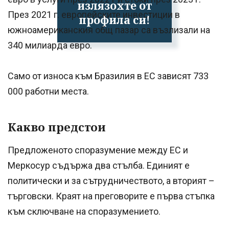
излязохте от
През 2021 г. европейските инвестиции в
профила си!
южноамериканския общ пазар са възлизали на
340 милиарда евро.
Само от износа към Бразилия в ЕС зависят 733
000 работни места.
Какво предстои
Предложеното споразумение между ЕС и
Меркосур съдържа два стълба. Единият е
политически и за сътрудничеството, а вторият –
търговски. Краят на преговорите е първа стъпка
към сключване на споразумението.