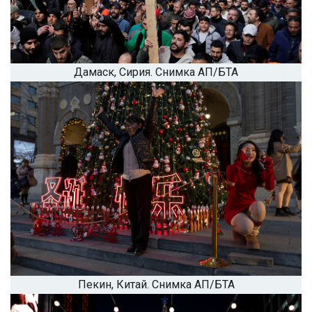
Дамаск, Сирия. Снимка АП/БТА
Пекин, Китай. Снимка АП/БТА