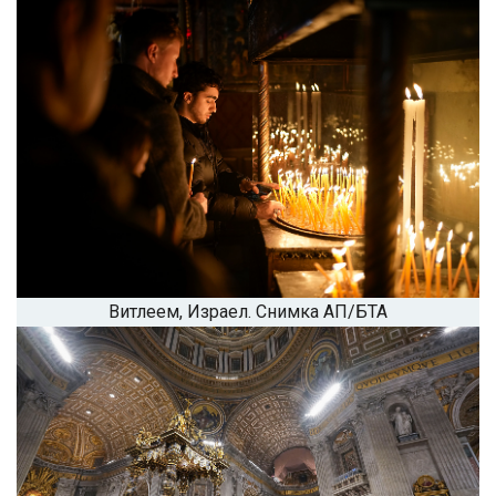
Витлеем, Израел. Снимка АП/БТА