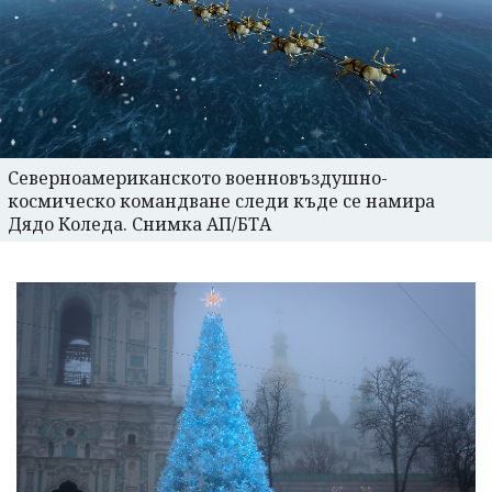
Северноамериканското военновъздушно-
космическо командване следи къде се намира
Дядо Коледа. Снимка АП/БТА