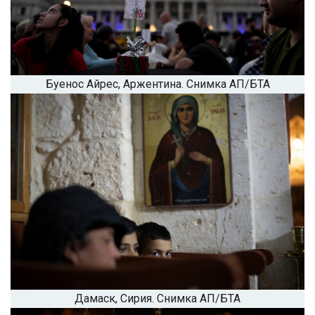
Буенос Айрес, Аржентина. Снимка АП/БТА
Дамаск, Сирия. Снимка АП/БТА