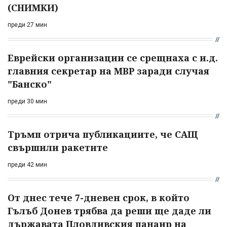
(СНИМКИ)
преди 27 мин
Еврейски организации се срещнаха с и.д.
главния секретар на МВР заради случая
"Банско"
преди 30 мин
Тръмп отрича публикациите, че САЩ
свършили ракетите
преди 42 мин
От днес тече 7-дневен срок, в който
Гълъб Донев трябва да реши ще даде ли
държавата Пловдивския панаир на