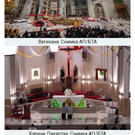
Ватикана. Снимка АП/БТА
Карачи, Пакистан. Снимка АП/БТА