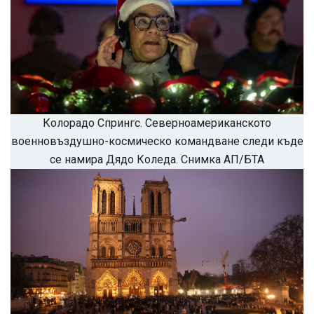
Колорадо Спрингс. Северноамериканското
военновъздушно-космическо командване следи къде
се намира Дядо Коледа. Снимка АП/БТА
Успешно
излязохте от
профила си!