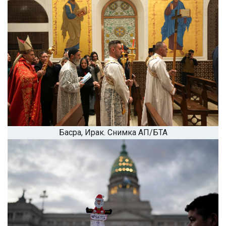
Басра, Ирак. Снимка АП/БТА