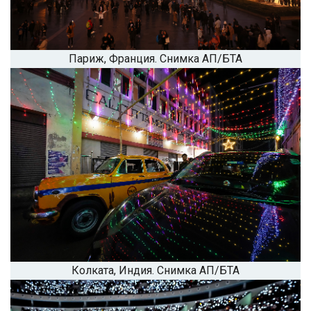
Париж, Франция. Снимка АП/БТА
Колката, Индия. Снимка АП/БТА