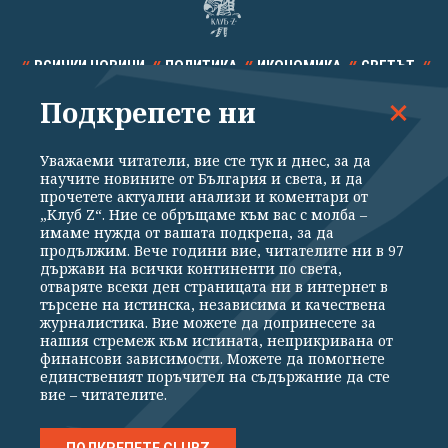
ВСИЧКИ НОВИНИ
ПОЛИТИКА
ИКОНОМИКА
СВЕТЪТ
Подкрепете ни
СПОРТ
КУЛТУРА
ТЕХНОЛОГИИ
КАЛЕЙДОСКОП
МНЕНИЯ
Уважаеми читатели, вие сте тук и днес, за да
научите новините от България и света, и да
прочетете актуални анализи и коментари от
„Клуб Z“. Ние се обръщаме към вас с молба –
имаме нужда от вашата подкрепа, за да
продължим. Вече години вие, читателите ни в 97
Общи условия
Политика за поверителност
държави на всички континенти по света,
отваряте всеки ден страницата ни в интернет в
Реклама
Партньори
Контакти
За Клуб Z
търсене на истинска, независима и качествена
Екип
Подкрепете ни
журналистика. Вие можете да допринесете за
нашия стремеж към истината, неприкривана от
финансови зависимости. Можете да помогнете
единственият поръчител на съдържание да сте
Издател на www.clubz.bg е „Клуб Зебра Медия“ ЕООД, София, ул. "Алеко
вие – читателите.
Константинов" 3. Всички права запазени 2026 „Клуб Зебра Медия“
ЕООД.
Препечатването на материали, снимки и видео от www.clubz.bg без
разрешение ще бъде преследвано по съдебен път, съгласно