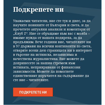
Подкрепете ни
Уважаеми читатели, вие сте тук и днес, за да
научите новините от България и света, и да
прочетете актуални анализи и коментари от
„Клуб Z“. Ние се обръщаме към вас с молба –
имаме нужда от вашата подкрепа, за да
продължим. Вече години вие, читателите ни
в 97 държави на всички континенти по света,
отваряте всеки ден страницата ни в интернет
в търсене на истинска, независима и
качествена журналистика. Вие можете да
допринесете за нашия стремеж към
истината, неприкривана от финансови
зависимости. Можете да помогнете
единственият поръчител на съдържание да
сте вие – читателите.
ПОДКРЕПЕТЕ НИ