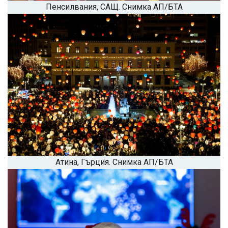
Пенсилвания, САЩ. Снимка АП/БТА
Атина, Гърция. Снимка АП/БТА