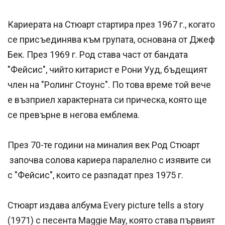
Кариерата на Стюарт стартира през 1967 г., когато
се присъединява към групата, основана от Джеф
Бек. През 1969 г. Род става част от бандата
"Фейсис", чийто китарист е Рони Ууд, бъдещият
член на "Ролинг Стоунс". По това време той вече
е възприел характерната си прическа, която ще
се превърне в негова емблема.
През 70-те години на миналия век Род Стюарт
започва солова кариера паралелно с изявите си
с "Фейсис", които се разпадат през 1975 г.
Стюарт издава албума Every picture tells a story
(1971) с песента Maggie May, която става първият