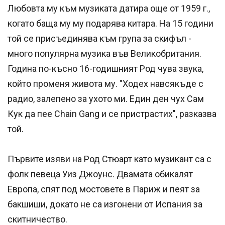
Любовта му към музиката датира още от 1959 г.,
когато баща му му подарява китара. На 15 години
той се присъединява към група за скифъл -
много популярна музика във Великобритания.
Година по-късно 16-годишният Род чува звука,
който променя живота му. "Ходех навсякъде с
радио, залепено за ухото ми. Един ден чух Сам
Кук да пее Chain Gang и се пристрастих", разказва
той.
Първите изяви на Род Стюарт като музикант са с
фолк певеца Уиз Джоунс. Двамата обикалят
Европа, спят под мостовете в Париж и пеят за
бакшиши, докато не са изгонени от Испания за
скитничество.