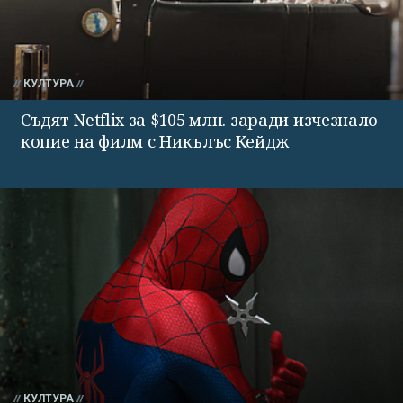
КУЛТУРА
Съдят Netflix за $105 млн. заради изчезнало
копие на филм с Никълъс Кейдж
КУЛТУРА