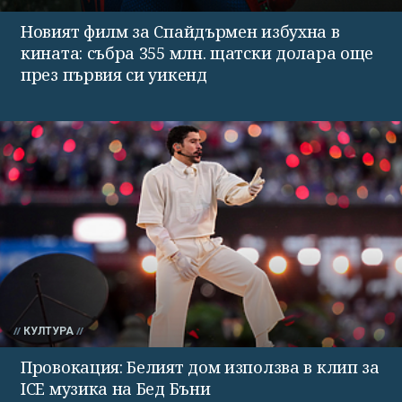
Новият филм за Спайдърмен избухна в
кината: събра 355 млн. щатски долара още
през първия си уикенд
КУЛТУРА
Провокация: Белият дом използва в клип за
ICE музика на Бед Бъни