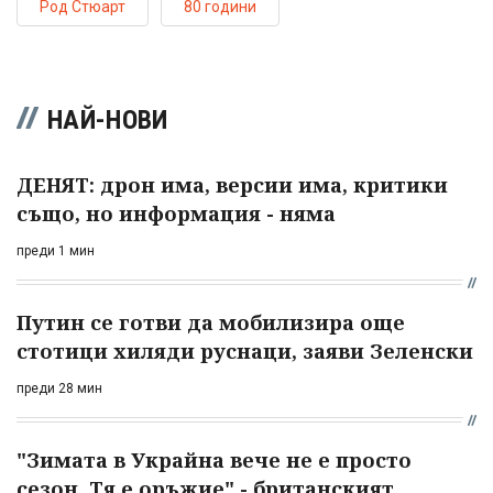
Род Стюарт
80 години
НАЙ-НОВИ
ДЕНЯТ: дрон има, версии има, критики
също, но информация - няма
преди 1 мин
Путин се готви да мобилизира още
стотици хиляди руснаци, заяви Зеленски
преди 28 мин
"Зимата в Украйна вече не е просто
сезон. Тя е оръжие" - британският