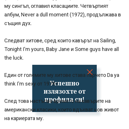
му сингъл, оглавил класациите. Четвъртият
албум, Never a dull moment (1972), продължава в
същия дух.
Следват хитове, сред които кавърът на Sailing,
Tonight I'm yours, Baby Jane и Some guys have all
the luck.
Един от големите му хитове става парчето Da ya
Успешно
think I'm sexy от 1978 г.
излязохте от
профила си!
След това настъпва времето на кавърите на
американски класики, които вдъхват нов живот
на кариерата му.