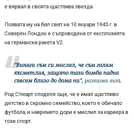
е вярвал в своята щастлива звезда.
Появата му на бял свят на 10 януари 1945 г. в
Северен Лондон е съпроводена от експлозията
на германска ракета V2.
"Винаги съм си мислел, че съм голям
късметлия, защото тази бомба падна
съвсем близо до дома ни",
разказва той.
Род Стюарт споделя още, че е имал щастливо
детство в скромно семейство, което е обичало
футбола, и навремето дори е мислил за кариера в
този спорт.