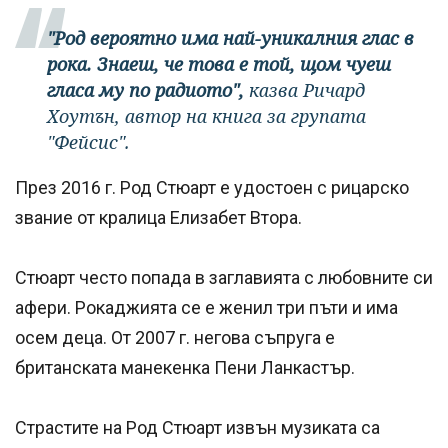
"Род вероятно има най-уникалния глас в
рока. Знаеш, че това е той, щом чуеш
гласа му по радиото",
казва Ричард
Хоутън, автор на книга за групата
"Фейсис".
През 2016 г. Род Стюарт е удостоен с рицарско
звание от кралица Елизабет Втора.
Стюарт често попада в заглавията с любовните си
афери. Рокаджията се е женил три пъти и има
осем деца. От 2007 г. негова съпруга е
британската манекенка Пени Ланкастър.
Страстите на Род Стюарт извън музиката са