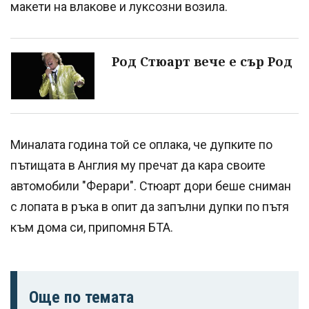
макети на влакове и луксозни возила.
Род Стюарт вече е сър Род
Миналата година той се оплака, че дупките по
пътищата в Англия му пречат да кара своите
автомобили "Ферари". Стюарт дори беше сниман
с лопата в ръка в опит да запълни дупки по пътя
към дома си, припомня БТА.
Още по темата