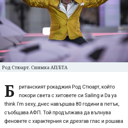
Род Стюарт. Снимка АП/БТА
Б
ританският рокаджия Род Стюарт, който
покори света с хитовете си Sailing и Da ya
think I'm sexy, днес навършва 80 години в петък,
съобщава АФП. Той продължава да вълнува
феновете с характерния си дрезгав глас и рошава