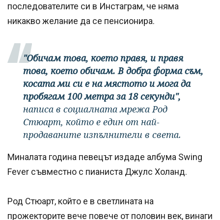
последователите си в Инстаграм, че няма
никакво желание да се пенсионира.
"Обичам това, което правя, и правя
това, което обичам. В добра форма съм,
косата ми си е на мястото и мога да
пробягам 100 метра за 18 секунди",
написа в социалната мрежа Род
Стюарт, който е един от най-
продаваните изпълнители в света.
Миналата година певецът издаде албума Swing
Fever съвместно с пианиста Джулс Холанд.
Род Стюарт, който е в светлината на
прожекторите вече повече от половин век, винаги