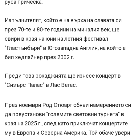
руса прическа.
Изпълнителят, който е на върха на славата си
през 70-те и 80-те години на миналия век, ще
свири в края на юни на летния фестивал
"Гластънбъри" в Югозападна Англия, на който е
бил хедлайнер през 2002 г.
Преди това рокаджията ще изнесе концерт в
"Сизърс Палас" в Лас Вегас.
През ноември Род Стюарт обяви намерението си
да преустанови "големите световни турнета" в
края на 2025 г., след като приключат концертите
му в Европа и Северна Америка. Той обаче увери