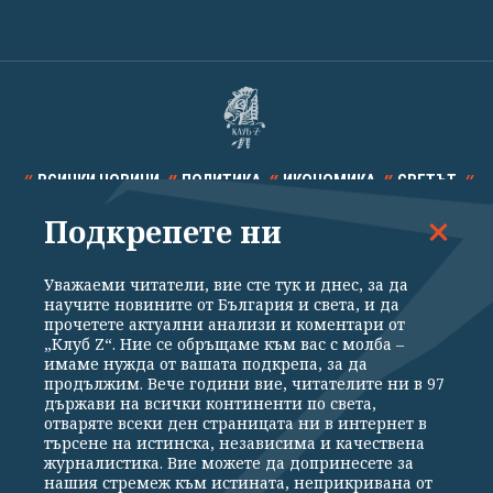
ВСИЧКИ НОВИНИ
ПОЛИТИКА
ИКОНОМИКА
СВЕТЪТ
Подкрепете ни
СПОРТ
КУЛТУРА
ТЕХНОЛОГИИ
КАЛЕЙДОСКОП
МНЕНИЯ
Уважаеми читатели, вие сте тук и днес, за да
научите новините от България и света, и да
прочетете актуални анализи и коментари от
„Клуб Z“. Ние се обръщаме към вас с молба –
имаме нужда от вашата подкрепа, за да
продължим. Вече години вие, читателите ни в 97
Общи условия
Политика за поверителност
държави на всички континенти по света,
отваряте всеки ден страницата ни в интернет в
Реклама
Партньори
Контакти
За Клуб Z
търсене на истинска, независима и качествена
Екип
Подкрепете ни
журналистика. Вие можете да допринесете за
нашия стремеж към истината, неприкривана от