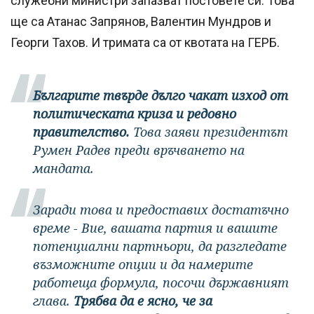
служебни министри запазват постовете си. Това
ще са Атанас Запрянов, Валентин Мундров и
Георги Тахов. И тримата са от квотата на ГЕРБ.
Българите твърде дълго чакат изход от
политическата криза и редовно
правителство.
Това заяви президентът
Румен Радев преди връчването на
мандата.
Заради това и предоставих достатъчно
време - Вие, вашата партия и вашите
потенциални партньори, да разгледате
възможните опции и да намерите
работеща формула, посочи държавният
глава.
Трябва да е ясно, че за