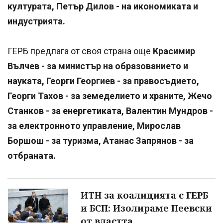
културата, Петър Дилов - на икономиката и
индустрията.
ГЕРБ предлага от своя страна още
Красимир
Вълчев - за министър на образованието и
науката, Георги Георгиев - за правосъдието,
Георги Тахов - за земеделието и храните, Жечо
Станков - за енергетиката, Валентин Мундров -
за електронното управление, Мирослав
Боршош - за туризма, Атанас Запрянов - за
отбраната.
ИТН за коалицията с ГЕРБ
и БСП: Изолираме Пеевски
от властта