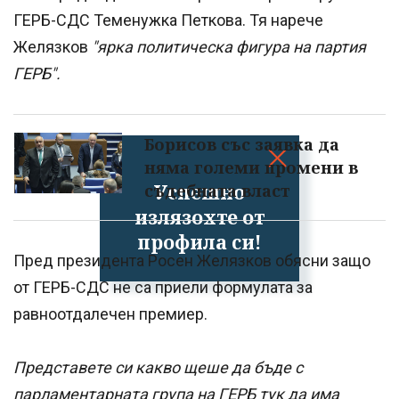
ГЕРБ-СДС Теменужка Петкова. Тя нарече
Желязков
"ярка политическа фигура на партия
ГЕРБ".
Борисов със заявка да
няма големи промени в
Успешно
съдебната власт
излязохте от
профила си!
Пред президента Росен Желязков обясни защо
от ГЕРБ-СДС не са приели формулата за
равноотдалечен премиер.
Представете си какво щеше да бъде с
парламентарната група на ГЕРБ тук да има