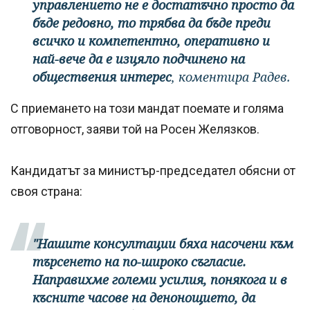
управлението не е достатъчно просто да
бъде редовно, то трябва да бъде преди
всичко и компетентно, оперативно и
най-вече да е изцяло подчинено на
обществения интерес
, коментира Радев.
С приемането на този мандат поемате и голяма
отговорност, заяви той на Росен Желязков.
Кандидатът за министър-председател обясни от
своя страна:
"Нашите консултации бяха насочени към
търсенето на по-широко съгласие.
Направихме големи усилия, понякога и в
късните часове на денонощието, да