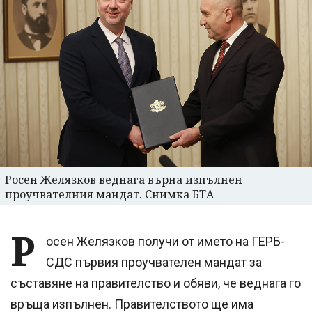
Росен Желязков веднага върна изпълнен
проучвателния мандат. Снимка БТА
Р
осен Желязков получи от името на ГЕРБ-
СДС първия проучвателен мандат за
съставяне на правителство и обяви, че веднага го
връща изпълнен. Правителството ще има