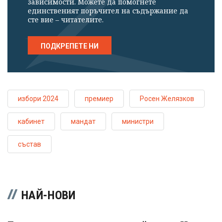
зависимости. Можете да помогнете
единственият поръчител на съдържание да
сте вие – читателите.
ПОДКРЕПЕТЕ НИ
избори 2024
премиер
Росен Желязков
кабинет
мандат
министри
състав
НАЙ-НОВИ