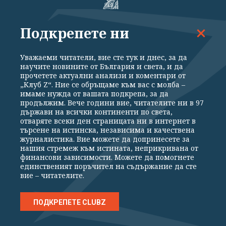
Подкрепете ни
ВСИЧКИ НОВИНИ
ПОЛИТИКА
ИКОНОМИКА
СВЕТЪТ
Уважаеми читатели, вие сте тук и днес, за да
СПОРТ
КУЛТУРА
ТЕХНОЛОГИИ
КАЛЕЙДОСКОП
научите новините от България и света, и да
прочетете актуални анализи и коментари от
МНЕНИЯ
„Клуб Z“. Ние се обръщаме към вас с молба –
имаме нужда от вашата подкрепа, за да
продължим. Вече години вие, читателите ни в 97
държави на всички континенти по света,
отваряте всеки ден страницата ни в интернет в
търсене на истинска, независима и качествена
журналистика. Вие можете да допринесете за
Общи условия
Политика за поверителност
нашия стремеж към истината, неприкривана от
Реклама
Партньори
Контакти
За Клуб Z
финансови зависимости. Можете да помогнете
Екип
Подкрепете ни
единственият поръчител на съдържание да сте
вие – читателите.
Издател на www.clubz.bg е „Клуб Зебра Медия“ ЕООД, София, ул. "Алеко
ПОДКРЕПЕТЕ CLUBZ
Константинов" 3. Всички права запазени 2026 „Клуб Зебра Медия“
ЕООД.
Препечатването на материали, снимки и видео от www.clubz.bg без