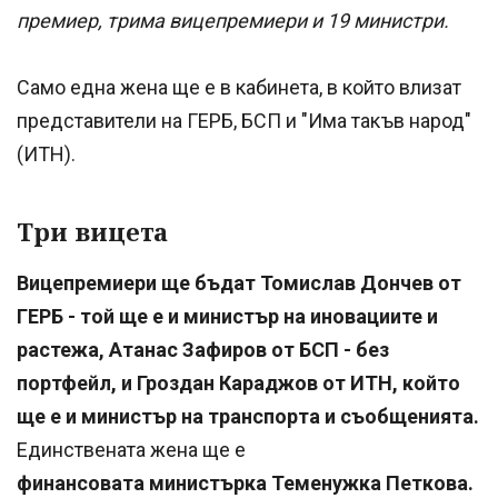
премиер, трима вицепремиери и 19 министри.
Само една жена ще е в кабинета, в който влизат
представители на ГЕРБ, БСП и "Има такъв народ"
(ИТН).
Три вицета
Вицепремиери ще бъдат Томислав Дончев от
ГЕРБ - той ще е и министър на иновациите и
растежа, Атанас Зафиров от БСП - без
портфейл, и Гроздан Караджов от ИТН, който
ще е и министър на транспорта и съобщенията.
Единствената жена ще е
финансовата министърка Теменужка Петкова.