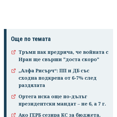
Още по темата
Тръмп пак предрича, че войната с
Иран ще свърши "доста скоро"
„Алфа Рисърч“: ПП и ДБ със
сходна подкрепа от 6-7% след
раздялата
Ортега иска още по-дълъг
президентски мандат – не 6, а 7 г.
Ако ГЕРБ сезира КС за бюджета,