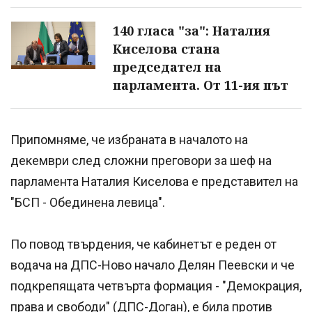
140 гласа "за": Наталия
Киселова стана
председател на
парламента. От 11-ия път
Припомняме, че избраната в началото на
декември след сложни преговори за шеф на
парламента Наталия Киселова е представител на
"БСП - Обединена левица".
По повод твърдения, че кабинетът е реден от
водача на ДПС-Ново начало Делян Пеевски и че
подкрепящата четвърта формация - "Демокрация,
права и свободи" (ДПС-Доган), е била против