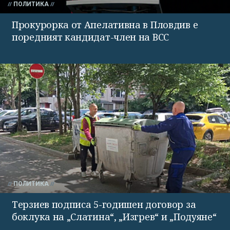
ПОЛИТИКА
Прокурорка от Апелативна в Пловдив е
поредният кандидат-член на ВСС
ПОЛИТИКА
Терзиев подписа 5-годишен договор за
боклука на „Слатина“, „Изгрев“ и „Подуяне“