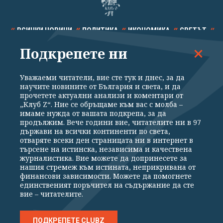
ВСИЧКИ НОВИНИ
ПОЛИТИКА
ИКОНОМИКА
СВЕТЪТ
Подкрепете ни
СПОРТ
КУЛТУРА
ТЕХНОЛОГИИ
КАЛЕЙДОСКОП
МНЕНИЯ
Уважаеми читатели, вие сте тук и днес, за да
научите новините от България и света, и да
прочетете актуални анализи и коментари от
„Клуб Z“. Ние се обръщаме към вас с молба –
имаме нужда от вашата подкрепа, за да
продължим. Вече години вие, читателите ни в 97
Общи условия
Политика за поверителност
държави на всички континенти по света,
отваряте всеки ден страницата ни в интернет в
Реклама
Партньори
Контакти
За Клуб Z
търсене на истинска, независима и качествена
Екип
Подкрепете ни
журналистика. Вие можете да допринесете за
нашия стремеж към истината, неприкривана от
финансови зависимости. Можете да помогнете
единственият поръчител на съдържание да сте
Издател на www.clubz.bg е „Клуб Зебра Медия“ ЕООД, София, ул. "Алеко
вие – читателите.
Константинов" 3. Всички права запазени 2026 „Клуб Зебра Медия“
ЕООД.
Препечатването на материали, снимки и видео от www.clubz.bg без
разрешение ще бъде преследвано по съдебен път, съгласно
ПОДКРЕПЕТЕ CLUBZ