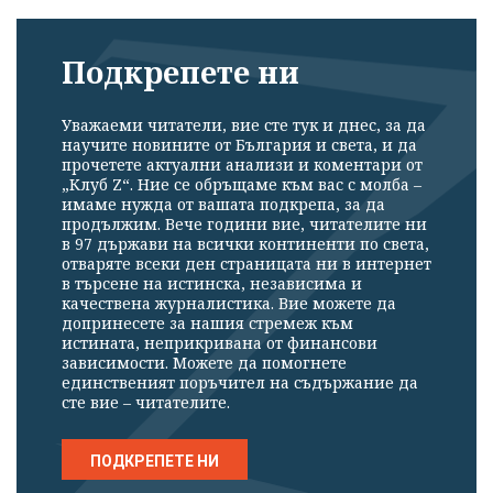
Подкрепете ни
Уважаеми читатели, вие сте тук и днес, за да
научите новините от България и света, и да
прочетете актуални анализи и коментари от
„Клуб Z“. Ние се обръщаме към вас с молба –
имаме нужда от вашата подкрепа, за да
продължим. Вече години вие, читателите ни
в 97 държави на всички континенти по света,
отваряте всеки ден страницата ни в интернет
в търсене на истинска, независима и
качествена журналистика. Вие можете да
допринесете за нашия стремеж към
истината, неприкривана от финансови
зависимости. Можете да помогнете
единственият поръчител на съдържание да
сте вие – читателите.
ПОДКРЕПЕТЕ НИ