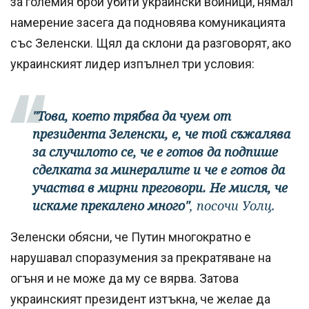
за големия брой убити украински войници, нямал
намерение засега да подновява комуникацията
със Зеленски. Щял да склони да разговорят, ако
украинският лидер изпълнел три условия:
"Това, което трябва да чуем от
президента Зеленски, е, че той съжалява
за случилото се, че е готов да подпише
сделката за минералите и че е готов да
участва в мирни преговори. Не мисля, че
искаме прекалено много"
, посочи Уолц.
Зеленски обясни, че Путин многократно е
нарушавал споразумения за прекратяване на
огъня и не може да му се вярва. Затова
украинският президент изтъкна, че желае да