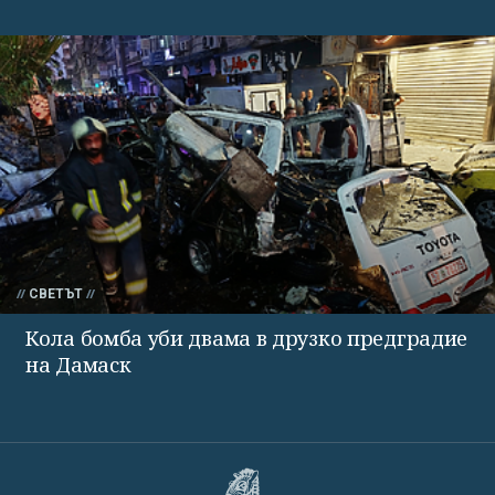
СВЕТЪТ
Кола бомба уби двама в друзко предградие
на Дамаск