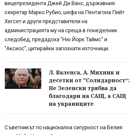
вицепрезидента Джей Ди Ванс, държавния
секретар Марко Рубио, шефа на Пентагона Пийт
Хегсет и други представители на
администрацията му на среща в понеделник
следобед, предадоха "Ню Йорк Таймс" и
"Аксиос", цитирайки запознати източници.
Л. Валенса, А. Михник и
десетки от "Солидарност“:
Не Зеленски трябва да
благодари на САЩ, а САЩ
на украинците
Съветникът по национална сигурност на Белия