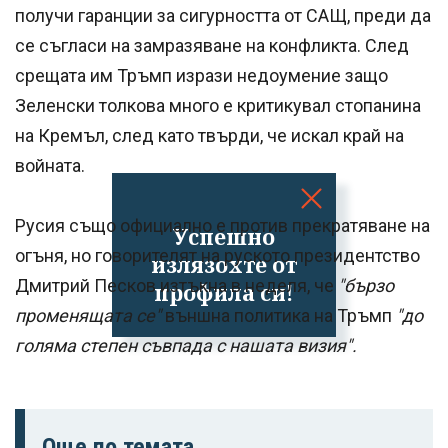
получи гаранции за сигурността от САЩ, преди да
се съгласи на замразяване на конфликта. След
срещата им Тръмп изрази недоумение защо
Зеленски толкова много е критикувал стопанина
на Кремъл, след като твърди, че искал край на
войната.
Русия също официално е против прекратяване на
Успешно
огъня, но говорителят на руското президентство
излязохте от
Дмитрий Песков изтъкна в неделя, че
"бързо
профила си!
променящата се"
външна политика на Тръмп
"до
голяма степен съвпада с нашата визия".
Още по темата