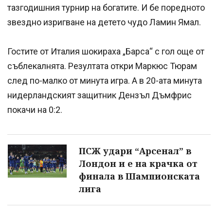
тазгодишния турнир на богатите. И бе поредното
звездно изригване на детето чудо Ламин Ямал.
Гостите от Италия шокираха „Барса“ с гол още от
съблекалнята. Резултата откри Маркюс Тюрам
след по-малко от минута игра. А в 20-ата минута
нидерландският защитник Дензъл Дъмфрис
покачи на 0:2.
ПСЖ удари “Арсенал” в
Лондон и е на крачка от
финала в Шампионската
лига