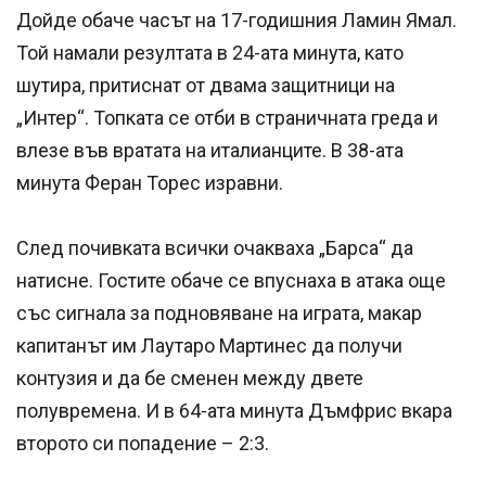
Дойде обаче часът на 17-годишния Ламин Ямал.
Той намали резултата в 24-ата минута, като
шутира, притиснат от двама защитници на
„Интер“. Топката се отби в страничната греда и
влезе във вратата на италианците. В 38-ата
минута Феран Торес изравни.
След почивката всички очакваха „Барса“ да
натисне. Гостите обаче се впуснаха в атака още
със сигнала за подновяване на играта, макар
капитанът им Лаутаро Мартинес да получи
контузия и да бе сменен между двете
полувремена. И в 64-ата минута Дъмфрис вкара
второто си попадение – 2:3.