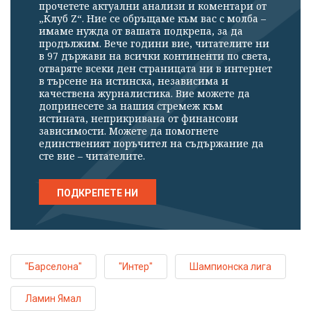
прочетете актуални анализи и коментари от
„Клуб Z“. Ние се обръщаме към вас с молба –
имаме нужда от вашата подкрепа, за да
продължим. Вече години вие, читателите ни
в 97 държави на всички континенти по света,
отваряте всеки ден страницата ни в интернет
в търсене на истинска, независима и
качествена журналистика. Вие можете да
допринесете за нашия стремеж към
истината, неприкривана от финансови
зависимости. Можете да помогнете
единственият поръчител на съдържание да
сте вие – читателите.
ПОДКРЕПЕТЕ НИ
"Барселона"
"Интер"
Шампионска лига
Ламин Ямал