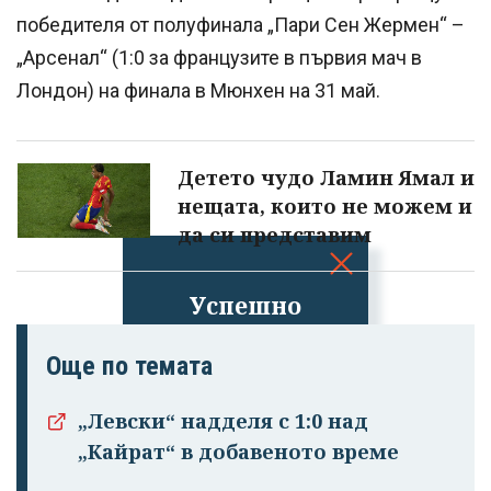
победителя от полуфинала „Пари Сен Жермен“ –
„Арсенал“ (1:0 за французите в първия мач в
Лондон) на финала в Мюнхен на 31 май.
Детето чудо Ламин Ямал и
нещата, които не можем и
да си представим
Успешно
излязохте от
профила си!
Още по темата
„Левски“ надделя с 1:0 над
„Кайрат“ в добавеното време