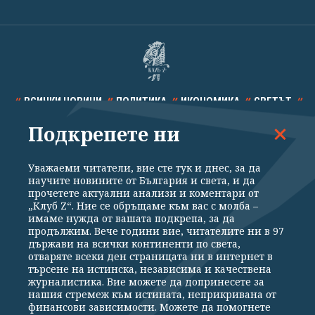
ВСИЧКИ НОВИНИ
ПОЛИТИКА
ИКОНОМИКА
СВЕТЪТ
Подкрепете ни
СПОРТ
КУЛТУРА
ТЕХНОЛОГИИ
КАЛЕЙДОСКОП
МНЕНИЯ
Уважаеми читатели, вие сте тук и днес, за да
научите новините от България и света, и да
прочетете актуални анализи и коментари от
„Клуб Z“. Ние се обръщаме към вас с молба –
имаме нужда от вашата подкрепа, за да
продължим. Вече години вие, читателите ни в 97
Общи условия
Политика за поверителност
държави на всички континенти по света,
отваряте всеки ден страницата ни в интернет в
Реклама
Партньори
Контакти
За Клуб Z
търсене на истинска, независима и качествена
Екип
Подкрепете ни
журналистика. Вие можете да допринесете за
нашия стремеж към истината, неприкривана от
финансови зависимости. Можете да помогнете