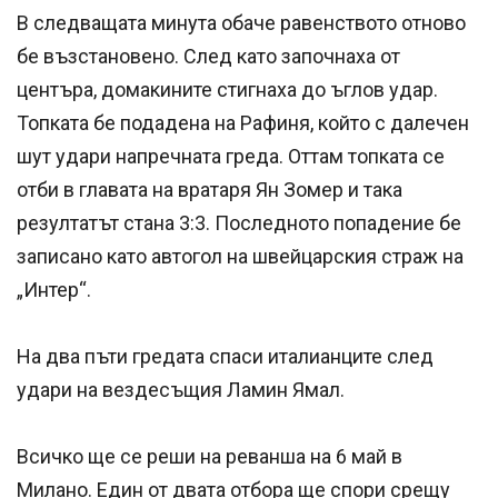
В следващата минута обаче равенството отново
бе възстановено. След като започнаха от
центъра, домакините стигнаха до ъглов удар.
Топката бе подадена на Рафиня, който с далечен
шут удари напречната греда. Оттам топката се
отби в главата на вратаря Ян Зомер и така
резултатът стана 3:3. Последното попадение бе
записано като автогол на швейцарския страж на
„Интер“.
На два пъти гредата спаси италианците след
удари на вездесъщия Ламин Ямал.
Всичко ще се реши на реванша на 6 май в
Милано. Един от двата отбора ще спори срещу