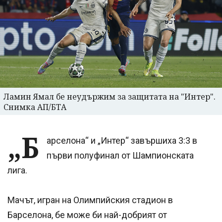
Ламин Ямал бе неудържим за защитата на "Интер".
Снимка АП/БТА
„Б
арселона“ и „Интер“ завършиха 3:3 в
първи полуфинал от Шампионската
лига.
Мачът, игран на Олимпийския стадион в
Барселона, бе може би най-добрият от