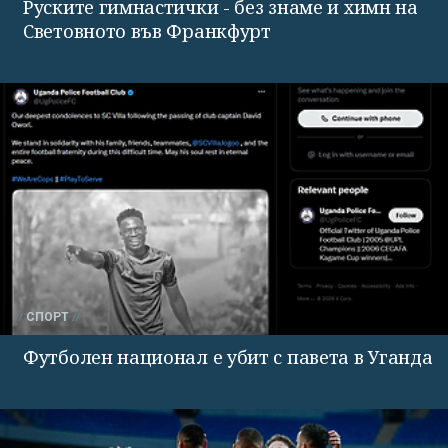
Руските гимнастички - без знаме и химн на
Световното във Франкфурт
СПОРТ
Футболен национал е убит с павета в Уганда