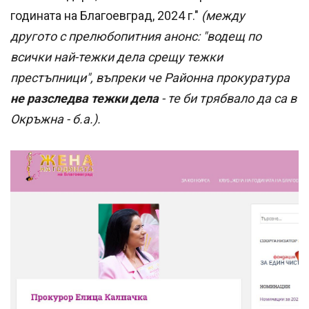
годината на Благоевград, 2024 г."
(между
другото с прелюбопитния анонс: "водещ по
всички най-тежки дела срещу тежки
престъпници", въпреки че Районна прокуратура
не разследва тежки дела
- те би трябвало да са в
Окръжна - б.а.).