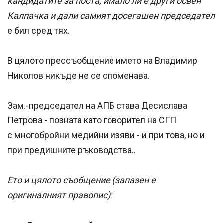
кандидатите за поста, имало ли е други освен
Калпачка и дали самият досегашен председател
е бил сред тях.
В цялото прессъобщение името на Владимир
Николов никъде не се споменава.
Зам.-председател на АПБ става Десислава
Петрова - позната като говорител на СГП
с многобройни медийни изяви - и при това, но и
при предишните ръководства..
Ето и цялото съобщение (запазен е
оригиналният правопис):