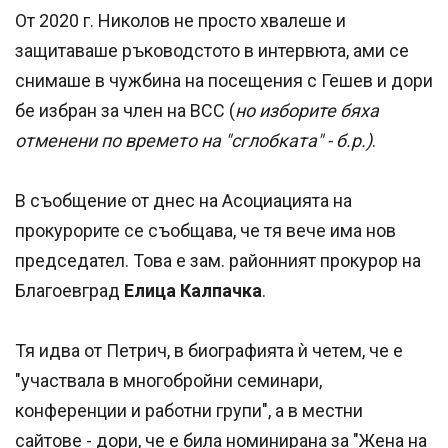
От 2020 г. Николов не просто хвалеше и
защитаваше ръководстото в интервюта, ами се
снимаше в чужбина на посещения с Гешев и дори
бе избран за член на ВСС (
но изборите бяха
отменени по времето на "сглобката" - б.р.)
.
В съобщение от днес на Асоциацията на
прокурорите се съобщава, че тя вече има нов
председател. Това е зам. районният прокурор на
Благоевград
Елица Калпачка
.
Тя идва от Петрич, в биографията ѝ четем, че е
"участвала в многобройни семинари,
конференции и работни групи", а в местни
сайтове - дори, че е била номинирана за "Жена на