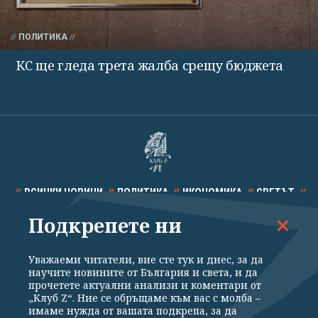
ПОЛИТИКА
КС ще гледа трета жалба срещу бюджета
ВСИЧКИ НОВИНИ
ПОЛИТИКА
ИКОНОМИКА
СВЕТЪТ
Подкрепете ни
СПОРТ
КУЛТУРА
ТЕХНОЛОГИИ
КАЛЕЙДОСКОП
МНЕНИЯ
Уважаеми читатели, вие сте тук и днес, за да
научите новините от България и света, и да
прочетете актуални анализи и коментари от
„Клуб Z“. Ние се обръщаме към вас с молба –
имаме нужда от вашата подкрепа, за да