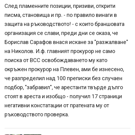
След пламенните позиции, призиви, открити
писма, становища и пр. - по правило винаги в
защита на ръководството! - с които браншовата
организация се слави, преди дни се оказа, че
Борислав Сарафов внася искане за "разжалване"
на Николов. И.ф. главният прокурор не само
поиска от ВСС освобождаването му като
окръжен прокурор на Плевен, ами бе изнесено,
че разпределил над 100 преписки без случаен
подбор, "забравил", че арестанти твърде дълго
стоят в ареста и изобщо - получил 17 страници
негативни констатации от пратената му от
ръководството проверка.