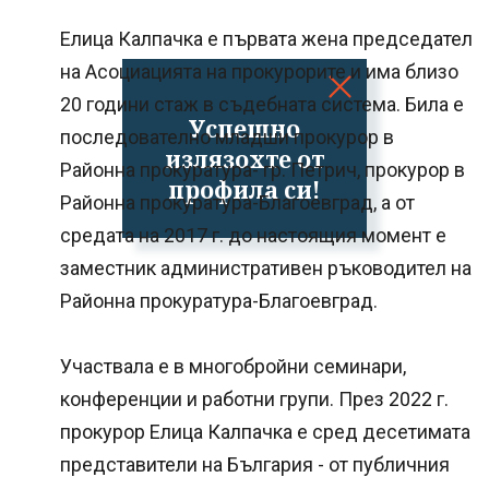
Елица Калпачка е първата жена председател
на Асоциацията на прокурорите и има близо
20 години стаж в съдебната система. Била е
Успешно
последователно младши прокурор в
излязохте от
Районна прокуратура- гр. Петрич, прокурор в
профила си!
Районна прокуратура-Благоевград, а от
средата на 2017 г. до настоящия момент е
заместник административен ръководител на
Районна прокуратура-Благоевград.
Участвала е в многобройни семинари,
конференции и работни групи. През 2022 г.
прокурор Елица Калпачка е сред десетимата
представители на България - от публичния