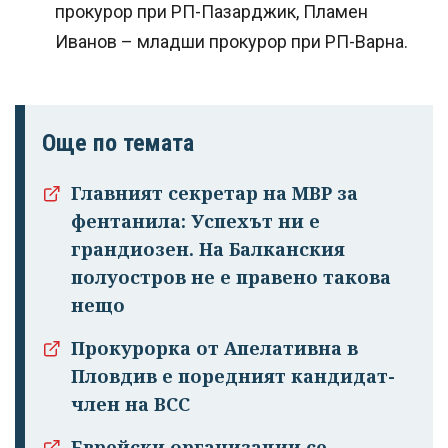
прокурор при РП-Пазарджик, Пламен
Иванов – младши прокурор при РП-Варна.
Още по темата
Главният секретар на МВР за
фентанила: Успехът ни е
грандиозен. На Балканския
полуостров не е правено такова
нещо
Прокурорка от Апелативна в
Пловдив е поредният кандидат-
член на ВСС
Еврейски организации се