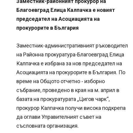
Заместник-районният прокурор на
Благоевград Елица Калпачка е новият
председател на Асоциацията на
прокурорите в България
Заместник-административният ръководител
на Районна прокуратура-Благоевград Елица
Калпачка е избрана за нов председател на
Асоциацията на прокурорите в България. По
време на Общото отчетно - изборно
събрание, проведено в края на м. април в
базата на прокуратурата „Цигов чарк“,
прокурор Калпачка получи висока подкрепа
да оглави Управителният съвет на
съсловната организация.