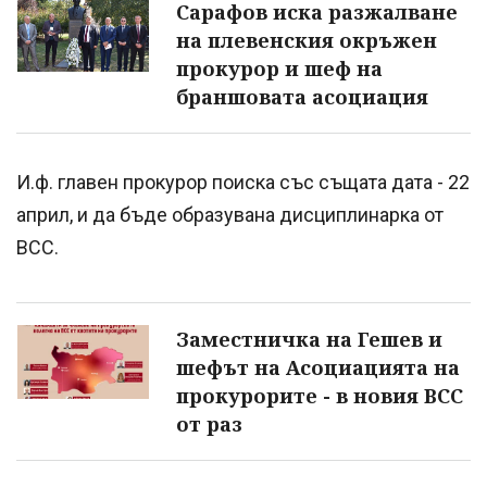
Сарафов иска разжалване
на плевенския окръжен
прокурор и шеф на
браншовата асоциация
И.ф. главен прокурор поиска със същата дата - 22
април, и да бъде образувана дисциплинарка от
ВСС.
Заместничка на Гешев и
шефът на Асоциацията на
прокурорите - в новия ВСС
от раз