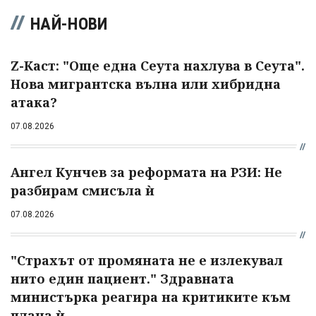
НАЙ-НОВИ
Z-Каст: "Още една Сеута нахлува в Сеута".
Нова мигрантска вълна или хибридна
атака?
07.08.2026
Ангел Кунчев за реформата на РЗИ: Не
разбирам смисъла ѝ
07.08.2026
"Страхът от промяната не е излекувал
нито един пациент." Здравната
министърка реагира на критиките към
плана ѝ