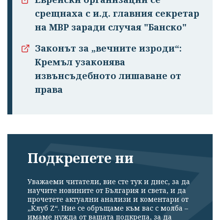
срещнаха с и.д. главния секретар
на МВР заради случая "Банско"
Законът за „вечните изроди“:
Кремъл узаконява
извънсъдебното лишаване от
права
Подкрепете ни
Уважаеми читатели, вие сте тук и днес, за да
научите новините от България и света, и да
прочетете актуални анализи и коментари от
„Клуб Z“. Ние се обръщаме към вас с молба –
имаме нужда от вашата подкрепа, за да