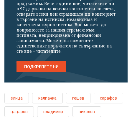
продължим. Вече години вие, читателите ни
в 97 държави на всички континенти по света,
отваряте всеки ден страницата ни в интернет
в търсене на истинска, независима и
качествена журналистика. Вие можете да
допринесете за нашия стремеж към
истината, неприкривана от финансови
зависимости. Можете да помогнете
единственият поръчител на съдържание да
сте вие – читателите.
ПОДКРЕПЕТЕ НИ
елица
калпачка
гешев
сарафов
цацаров
владимир
николов