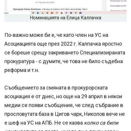
Номинацията на Елица Калпачка
По-важно може би е, че като член на УС на
Асоциацията още през 2022 г. Калпачка яростно
се бореше срещу закриването Специализираната
прокуратура - с думите, че това не било съдебна
реформа и т.н.
Съобщението за смяната в прокурорската
асоциация е от днес, но още на 29 април в някои
медии се появи съобщение, че след събрание в
прословутата база в Цигов чарк, Николов вече не
е шеф на УС на АПБ. Не се казва
колко са били