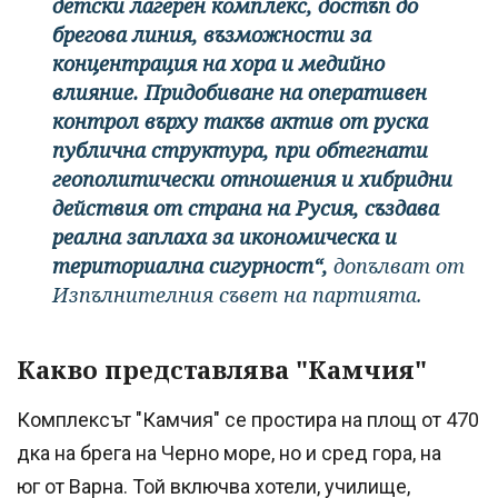
детски лагерен комплекс, достъп до
брегова линия, възможности за
концентрация на хора и медийно
влияние. Придобиване на оперативен
контрол върху такъв актив от руска
публична структура, при обтегнати
геополитически отношения и хибридни
действия от страна на Русия, създава
реална заплаха за икономическа и
териториална сигурност“,
допълват от
Изпълнителния съвет на партията.
Какво представлява "Камчия"
Комплексът "Камчия" се простира на площ от 470
дка на брега на Черно море, но и сред гора, на
юг от Варна. Той включва хотели, училище,