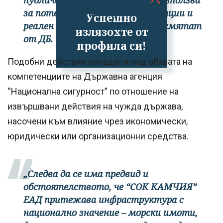
за потенциални хибридни операции и
Успешно
реален икономически натиск", смятат
излязохте от
от ДБ.
профила си!
Подобни действия попадат и под обхвата на
компетенциите на Държавна агенция
“Национална сигурност” по отношение на
извършвани действия на чужда държава,
насочени към влияние чрез икономически,
юридически или организационни средства.
„Следва да се има предвид и
обстоятелството, че “СОК КАМЧИЯ”
ЕАД притежава инфраструктура с
национално значение – морски имоти,