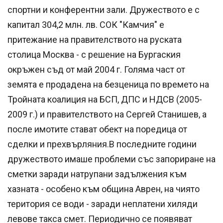
спортни и конферентни зали. Дружеството е с
капитал 304,2 млн. лв. СОК "Камчия" е
притежание на правителството на руската
столица Москва - с решение на Бургаския
окръжен съд от май 2004 г. Голяма част от
земята е продадена на безценица по времето на
Тройната коалиция на БСП, ДПС и НДСВ (2005-
2009 г.) и правителството на Сергей Станишев, а
после имотите стават обект на поредица от
сделки и прехвърляния.В последните години
дружеството имаше проблеми със запориране на
сметки заради натрупани задължения към
хазната - особено към община Аврен, на чиято
територия се води - заради неплатени хиляди
левове такса смет. Периодично се появяват