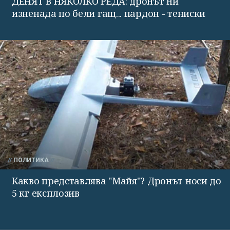
ДЕНЯТ В НЯКОЛКО РЕДА: дронът ни
изненада по бели гащ... пардон - тениски
ПОЛИТИКА
Какво представлява "Майя"? Дронът носи до
5 кг експлозив