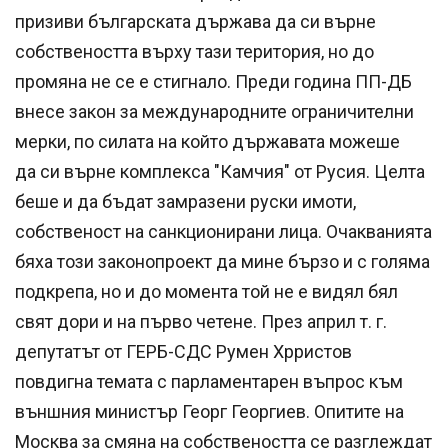
призиви българската държава да си върне
собствеността върху тази територия, но до
промяна не се е стигнало. Преди година ПП-ДБ
внесе закон за международните ограничителни
мерки, по силата на който държавата можеше
да си върне комплекса "Камчия" от Русия. Целта
беше и да бъдат замразени руски имоти,
собственост на санкционирани лица. Очакванията
бяха този законопроект да мине бързо и с голяма
подкрепа, но и до момента той не е видял бял
свят дори и на първо четене. През април т. г.
депутатът от ГЕРБ-СДС Румен Хрристов
повдигна темата с парламентарен въпрос към
външния министър Георг Георгиев. Опитите на
Москва за смяна на собствеността се разглеждат