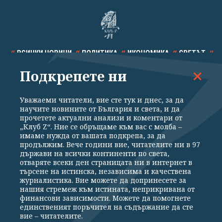
ВСИЧКИ НОВИНИ
ПОЛИТИКА
ИКОНОМИКА
СВЕТЪТ
Подкрепете ни
СПОРТ
КУЛТУРА
ТЕХНОЛОГИИ
КАЛЕЙДОСКОП
МНЕНИЯ
Уважаеми читатели, вие сте тук и днес, за да
научите новините от България и света, и да
прочетете актуални анализи и коментари от
„Клуб Z“. Ние се обръщаме към вас с молба –
имаме нужда от вашата подкрепа, за да
продължим. Вече години вие, читателите ни в 97
Общи условия
Политика за поверителност
държави на всички континенти по света,
отваряте всеки ден страницата ни в интернет в
Реклама
Партньори
Контакти
За Клуб Z
търсене на истинска, независима и качествена
Екип
Подкрепете ни
журналистика. Вие можете да допринесете за
нашия стремеж към истината, неприкривана от
финансови зависимости. Можете да помогнете
единственият поръчител на съдържание да сте
Издател на www.clubz.bg е „Клуб Зебра Медия“ ЕООД, София, ул. "Алеко
вие – читателите.
Константинов" 3. Всички права запазени 2026 „Клуб Зебра Медия“