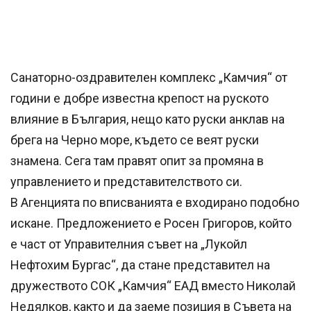
Санаторно-оздравителен комплекс „Камчия“ от
години е добре известна крепост на руското
влияние в България, нещо като руски анклав на
брега на Черно море, където се веят руски
знамена. Сега там правят опит за промяна в
управлението и представителството си.
В Агенцията по вписванията е входирано подобно
искане. Предложението е Росен Григоров, който
е част от Управителния съвет на „Лукойл
Нефтохим Бургас“, да стане представител на
дружеството СОК „Камчия“ ЕАД вместо Николай
Недялков, както и да заеме позиция в Съвета на