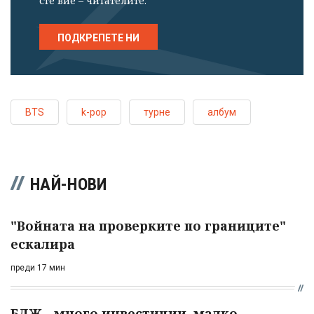
сте вие – читателите.
ПОДКРЕПЕТЕ НИ
BTS
k-pop
турне
албум
НАЙ-НОВИ
"Войната на проверките по границите"
ескалира
преди 17 мин
БДЖ - много инвестиции, малко