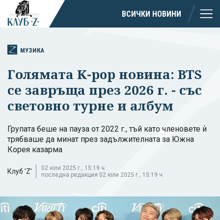
ВСИЧКИ НОВИНИ
МУЗИКА
Голямата K-pop новина: BTS
се завръща през 2026 г. - със
световно турне и албум
Групата беше на пауза от 2022 г., тъй като членовете ѝ
трябваше да минат през задължителната за Южна
Корея казарма
02 юли 2025 г., 15:19 ч.
Клуб 'Z'
последна редакция 02 юли 2025 г., 15:19 ч.