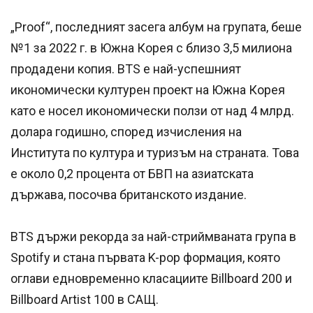
„Proof“, последният засега албум на групата, беше
№1 за 2022 г. в Южна Корея с близо 3,5 милиона
продадени копия. BTS е най-успешният
икономически културен проект на Южна Корея
като е носел икономически ползи от над 4 млрд.
долара годишно, според изчисления на
Института по култура и туризъм на страната. Това
е около 0,2 процента от БВП на азиатската
държава, посочва британското издание.
BTS държи рекорда за най-стриймваната група в
Spotify и стана първата K-pop формация, която
оглави едновременно класациите Billboard 200 и
Billboard Artist 100 в САЩ.