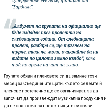
суперфенове Weverse, цитиран от
"Гардиън".
„Албумът на групата ни официално ще
бъде издаден през пролетта на
следващата година. От следващата
пролет, разбира се, ще тръгнем на
турне, така че, моля, очаквайте да ни
видите по цялото земно кълбо“,
каза
той по време на чат на живо.
Групата обяви и плановете си да замине този
месец за Съединените щати, където седемте ѝ
членове постепенно ще се организират, за да
започнат да произвеждат музикална продукция и
да се подготвят за предстоящите си изяви.