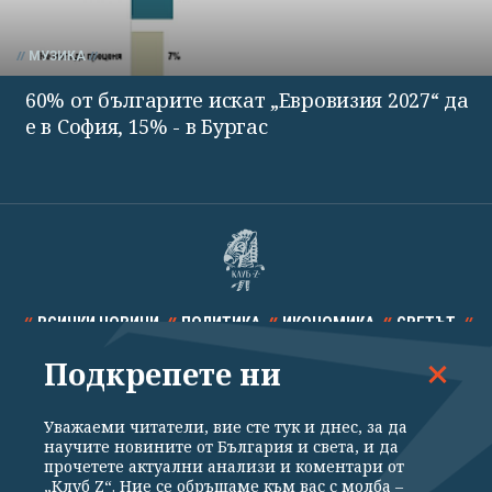
МУЗИКА
60% от българите искат „Евровизия 2027“ да
е в София, 15% - в Бургас
ВСИЧКИ НОВИНИ
ПОЛИТИКА
ИКОНОМИКА
СВЕТЪТ
Подкрепете ни
СПОРТ
КУЛТУРА
ТЕХНОЛОГИИ
КАЛЕЙДОСКОП
МНЕНИЯ
Уважаеми читатели, вие сте тук и днес, за да
научите новините от България и света, и да
прочетете актуални анализи и коментари от
„Клуб Z“. Ние се обръщаме към вас с молба –