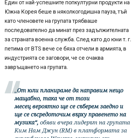
Един от най-успешните попкултурни продукти на
Южна Корея беше в няколкогодишна пауза, тъй
като членовете на групата трябваше
последователно да минат през задължителната
за страната военна служба. След като до юни т. г.
петима от BTS вече се бяха отчели в армията, в
индустрията се заговори, че се очаква
завръщането на групата.
„
От юли планираме да направим нещо
мащабно, така че от този
месец вероятно ще се съберем заедно и
ще се съсредоточим върху правенето на
музика“,
обяви вчера лидерът на групата
Ким Нам Джун (RM) в платформата за