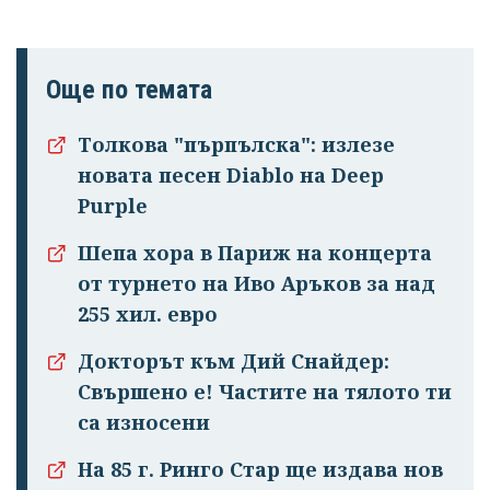
Още по темата
Успешно
Толкова "пърпълска": излезе
излязохте от
новата песен Diablo на Deep
профила си!
Purple
Шепа хора в Париж на концерта
от турнето на Иво Аръков за над
255 хил. евро
Докторът към Дий Снайдер:
Свършено е! Частите на тялото ти
са износени
На 85 г. Ринго Стар ще издава нов