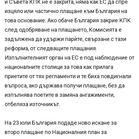
и Съвета КПК не е закрита, няма как ЕС да спре
изцяло или частично плащане към България на
това основание. Ако обаче България закрие КПК
след одобряване на плащането, Комисията е
задължена да удържи парѝте, свързани с тази
реформа, от следващите плащания.
Изпълнителният орган на ЕС е под наблюдение от
националните столици за това как прилага
приетите от тях регламенти и те биха повдигнали
въпроса, ако държава получи плащане, без да
изпълнява поетите в замяна ангажименти,
отбеляза източникът.
На 23 юли България подаде ново искане за
второ плащане по Националния план за