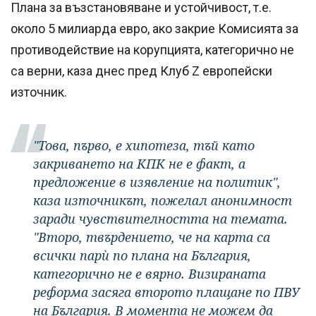
Плана за възстановяване и устойчивост, т.е.
около 5 милиарда евро, ако закрие Комисията за
противодействие на корупцията, категорично не
са верни, каза днес пред Клуб Z европейски
източник.
"Това, първо, е хипотеза, тъй като
закриването на КПК не е факт, а
предложение в изявление на политик",
каза източникът, пожелал анонимност
заради чувствителността на темата.
"Второ, твърдението, че на карта са
всички парѝ по плана на България,
категорично не е вярно. Визираната
реформа засяга второто плащане по ПВУ
на България. В момента не можем да