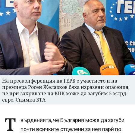
На пресконференция на ГЕРБ с участието и на
премиера Росен Желязков бяха изразени опасения,
че при закриване на КПК може да загубим 5 млрд.
евро. Снимка БТА
Т
върденията, че България може да загуби
почти всичките отделени за нея парѝ по