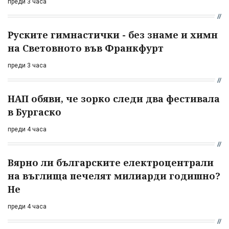
преди 3 часа
Руските гимнастички - без знаме и химн
на Световното във Франкфурт
преди 3 часа
НАП обяви, че зорко следи два фестивала
в Бургаско
преди 4 часа
Вярно ли българските електроцентрали
на въглища печелят милиарди годишно?
Не
преди 4 часа