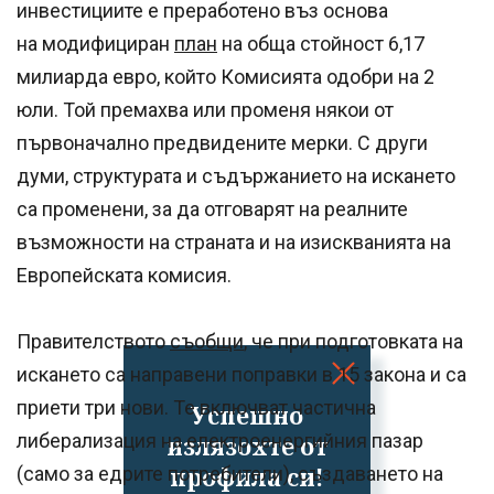
инвестициите е преработено въз основа
на модифициран
план
на обща стойност 6,17
милиарда евро, който Комисията одобри на 2
юли. Той премахва или променя някои от
първоначално предвидените мерки. С други
думи, структурата и съдържанието на искането
са променени, за да отговарят на реалните
възможности на страната и на изискванията на
Европейската комисия.
Правителството
съобщи
, че при подготовката на
искането са направени поправки в 15 закона и са
приети три нови. Те включват частична
Успешно
либерализация на електроенергийния пазар
излязохте от
профила си!
(само за едрите потребители), създаването на