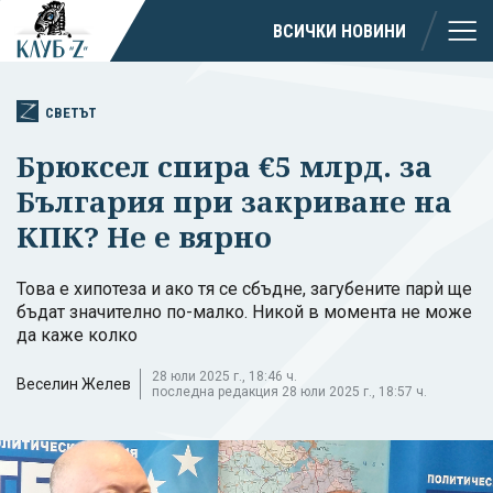
ВСИЧКИ НОВИНИ
СВЕТЪТ
Брюксел спира €5 млрд. за
България при закриване на
КПК? Не е вярно
Това е хипотеза и ако тя се сбъдне, загубените парѝ ще
бъдат значително по-малко. Никой в момента не може
да каже колко
28 юли 2025 г., 18:46 ч.
Веселин Желев
последна редакция 28 юли 2025 г., 18:57 ч.