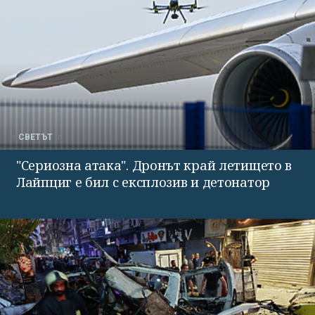
СВЕТЪТ
"Сериозна атака". Дронът край летището в
Лайпциг е бил с експлозив и детонатор