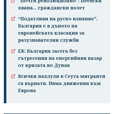
"Почти революционно": Пеевски
хвана... граждански полет
“Податливи на руско влияние".
България е в дъното на
европейската класация за
разузнавателни служби
ЕК: България засега без
сътресения на енергийния пазар
от кризата по Дунав
Всички нахлули в Сеута мигранти
са върнати. Няма движения към
Европа