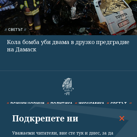
СВЕТЪТ
Кола бомба уби двама в друзко предградие
на Дамаск
ВСИЧКИ НОВИНИ
ПОЛИТИКА
ИКОНОМИКА
СВЕТЪТ
Подкрепете ни
СПОРТ
КУЛТУРА
ТЕХНОЛОГИИ
КАЛЕЙДОСКОП
МНЕНИЯ
Уважаеми читатели, вие сте тук и днес, за да