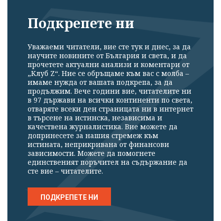
Подкрепете ни
Уважаеми читатели, вие сте тук и днес, за да
научите новините от България и света, и да
прочетете актуални анализи и коментари от
„Клуб Z“. Ние се обръщаме към вас с молба –
имаме нужда от вашата подкрепа, за да
продължим. Вече години вие, читателите ни
в 97 държави на всички континенти по света,
отваряте всеки ден страницата ни в интернет
в търсене на истинска, независима и
качествена журналистика. Вие можете да
допринесете за нашия стремеж към
истината, неприкривана от финансови
зависимости. Можете да помогнете
единственият поръчител на съдържание да
сте вие – читателите.
ПОДКРЕПЕТЕ НИ