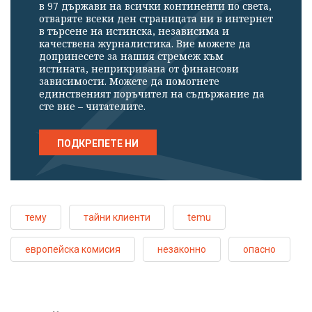
в 97 държави на всички континенти по света,
отваряте всеки ден страницата ни в интернет
в търсене на истинска, независима и
качествена журналистика. Вие можете да
допринесете за нашия стремеж към
истината, неприкривана от финансови
зависимости. Можете да помогнете
единственият поръчител на съдържание да
сте вие – читателите.
ПОДКРЕПЕТЕ НИ
тему
тайни клиенти
temu
европейска комисия
незаконно
опасно