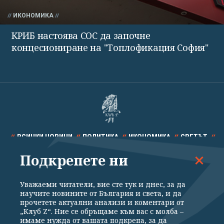
ИКОНОМИКА
КРИБ настоява СОС да започне
концесиониране на "Топлофикация София"
ВСИЧКИ НОВИНИ
ПОЛИТИКА
ИКОНОМИКА
СВЕТЪТ
Подкрепете ни
СПОРТ
КУЛТУРА
ТЕХНОЛОГИИ
КАЛЕЙДОСКОП
МНЕНИЯ
Уважаеми читатели, вие сте тук и днес, за да
научите новините от България и света, и да
прочетете актуални анализи и коментари от
„Клуб Z“. Ние се обръщаме към вас с молба –
имаме нужда от вашата подкрепа, за да