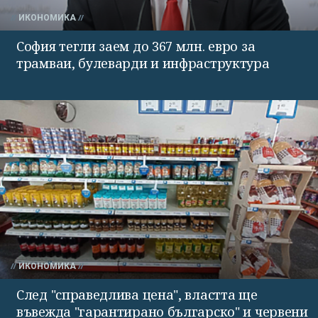
ИКОНОМИКА
София тегли заем до 367 млн. евро за
трамваи, булеварди и инфраструктура
ИКОНОМИКА
След "справедлива цена", властта ще
въвежда "гарантирано българско" и червени