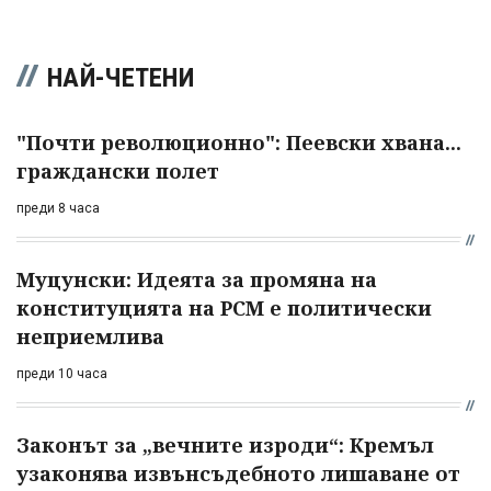
НАЙ-ЧЕТЕНИ
"Почти революционно": Пеевски хвана...
граждански полет
преди 8 часа
Муцунски: Идеята за промяна на
конституцията на РСМ е политически
неприемлива
преди 10 часа
Законът за „вечните изроди“: Кремъл
узаконява извънсъдебното лишаване от