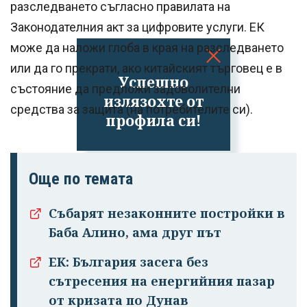
разследването съгласно правилата на
Законодателния акт за цифровите услуги. ЕК
може да наложи глоба в края на разследването
или да го прекрати, ако китайският търговец е в
Успешно
състояние да предложи задоволителни
излязохте от
средства за защита (на потребителите си).
профила си!
Още по темата
Събарят незаконните постройки в
Баба Алино, ама друг път
ЕК: България засега без
сътресения на енергийния пазар
от кризата по Дунав