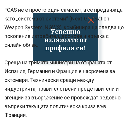
FCAS не е просто един самолет, а се предвижда
като „система от системи“ (Next-Generation
Weapon System, NGWS), комбинираща следващо
Успешно
поколение изтребител, дронове и връзка с
излязохте от
онлайн облак.
профила си!
Среща на тримата министри на отбраната от
Испания, Германия и Франция е насрочена за
октомври. Технически срещи между
индустрията, правителствени представители и
агенции за въоръжение се провеждат редовно,
въпреки текущата политическа криза във
Франция.