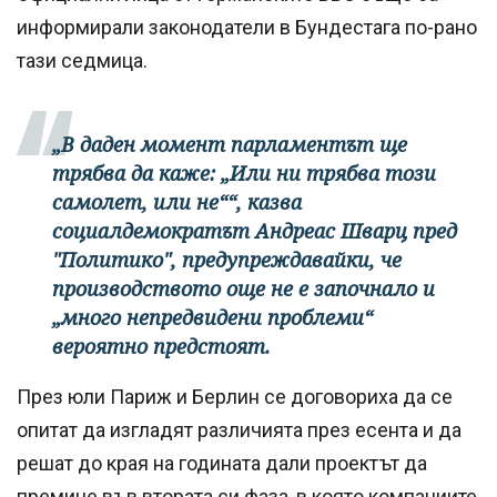
информирали законодатели в Бундестага по-рано
тази седмица.
„В даден момент парламентът ще
трябва да каже: „Или ни трябва този
самолет, или не““, казва
социалдемократът Андреас Шварц пред
"Политико", предупреждавайки, че
производството още не е започнало и
„много непредвидени проблеми“
вероятно предстоят.
През юли Париж и Берлин се договориха да се
опитат да изгладят различията през есента и да
решат до края на годината дали проектът да
премине във втората си фаза, в която компаниите