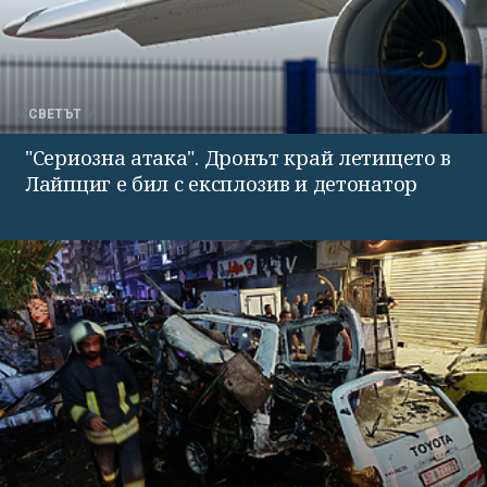
СВЕТЪТ
"Сериозна атака". Дронът край летището в
Лайпциг е бил с експлозив и детонатор