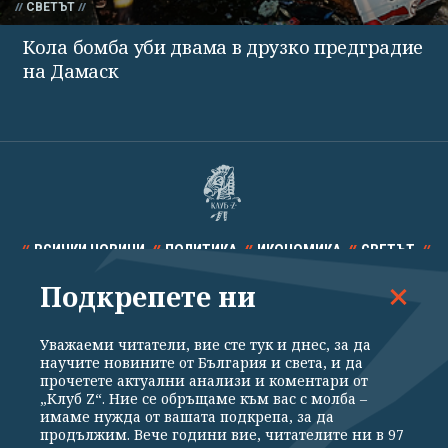
СВЕТЪТ
Кола бомба уби двама в друзко предградие
на Дамаск
ВСИЧКИ НОВИНИ
ПОЛИТИКА
ИКОНОМИКА
СВЕТЪТ
Подкрепете ни
СПОРТ
КУЛТУРА
ТЕХНОЛОГИИ
КАЛЕЙДОСКОП
МНЕНИЯ
Уважаеми читатели, вие сте тук и днес, за да
научите новините от България и света, и да
прочетете актуални анализи и коментари от
„Клуб Z“. Ние се обръщаме към вас с молба –
имаме нужда от вашата подкрепа, за да
продължим. Вече години вие, читателите ни в 97