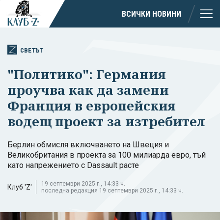
ВСИЧКИ НОВИНИ
СВЕТЪТ
"Политико": Германия
проучва как да замени
Франция в европейския
водещ проект за изтребител
Берлин обмисля включването на Швеция и
Великобритания в проекта за 100 милиарда евро, тъй
като напрежението с Dassault расте
19 септември 2025 г., 14:33 ч.
Клуб 'Z'
последна редакция 19 септември 2025 г., 14:33 ч.