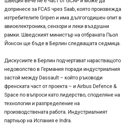
Швеция вече не е част от GCAP и може да
допринесе за FCAS чрез Saab, която произвежда
изтребителите Gripen и има дългогодишен опит в
авиоелектроника, сензори и леки въздушни
рамки. Шведският министър на отбраната Пьол
Йонсон ще бъде в Берлин следващата седмица.
Дискусиите в Берлин подчертават нарастващото
недоволство в Германия поради индустриалния
застой между Dassault – който ръководи
френската част от проекта – и Airbus Defence &
Space по въпроси като лидерство, споделяне на
технологии и разпределение на
производствената работа. Индустриалният
партньор на Испания е Indra.