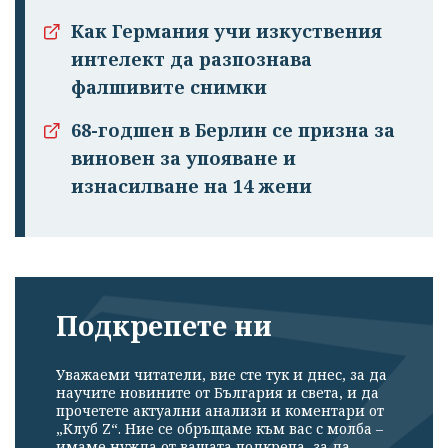
Как Германия учи изкуствения
интелект да разпознава
фалшивите снимки
68-годшен в Берлин се призна за
виновен за упояване и
изнасилване на 14 жени
Подкрепете ни
Уважаеми читатели, вие сте тук и днес, за да
научите новините от България и света, и да
прочетете актуални анализи и коментари от
„Клуб Z“. Ние се обръщаме към вас с молба –
имаме нужда от вашата подкрепа, за да