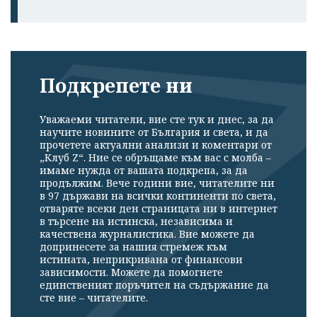
Подкрепете ни
Уважаеми читатели, вие сте тук и днес, за да
научите новините от България и света, и да
прочетете актуални анализи и коментари от
„Клуб Z“. Ние се обръщаме към вас с молба –
имаме нужда от вашата подкрепа, за да
продължим. Вече години вие, читателите ни
в 97 държави на всички континенти по света,
отваряте всеки ден страницата ни в интернет
в търсене на истинска, независима и
качествена журналистика. Вие можете да
допринесете за нашия стремеж към
истината, неприкривана от финансови
зависимости. Можете да помогнете
единственият поръчител на съдържание да
сте вие – читателите.