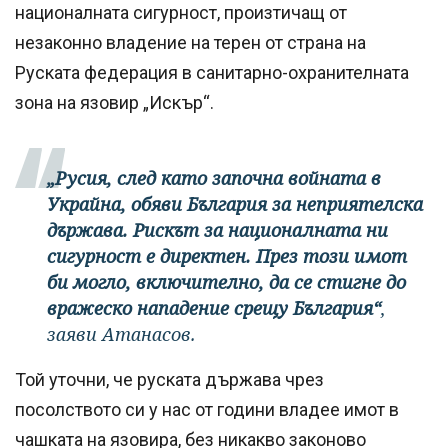
националната сигурност, произтичащ от
незаконно владение на терен от страна на
Руската федерация в санитарно-охранителната
зона на язовир „Искър“.
„Русия, след като започна войната в
Украйна, обяви България за неприятелска
държава. Рискът за националната ни
сигурност е директен. През този имот
би могло, включително, да се стигне до
вражеско нападение срещу България“
,
заяви Атанасов.
Той уточни, че руската държава чрез
посолството си у нас от години владее имот в
чашката на язовира, без никакво законово