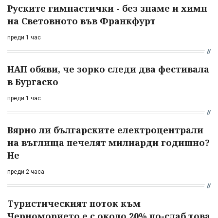
Руските гимнастички - без знаме и химн
на Световното във Франкфурт
преди 1 час
НАП обяви, че зорко следи два фестивала
в Бургаско
преди 1 час
Вярно ли българските електроцентрали
на въглища печелят милиарди годишно?
Не
преди 2 часа
Туристическият поток към
Черноморието е с около 20% по-слаб това