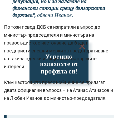
репутация, но и за налагане на
финансови санкции срещу българската
държава“,
обясни Иванов.
По този повод ДСБ са изпратили въпрос до
министър-председателя и министъра на
правосъдието, с настояване да бъдат
предприети спешни мерки за предотвратяване
Успешно
на такива сделки и защита на българските
излязохте от
интереси.
профила си!
Към настоящото прессъобщение се прилагат
двата официални въпроса – на Атанас Атанасов и
на Любен Иванов до министър-председателя.