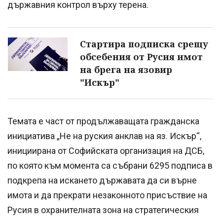
държавния контрол върху терена.
Стартира подписка срещу
обсебения от Русия имот
на брега на язовир
"Искър"
Темата е част от продължаващата гражданска
инициатива „Не на руския анклав на яз. Искър“,
инициирана от Софийската организация на ДСБ,
по която към момента са събрани 6295 подписа в
подкрепа на искането държавата да си върне
имота и да прекрати незаконното присъствие на
Русия в охранителната зона на стратегическия