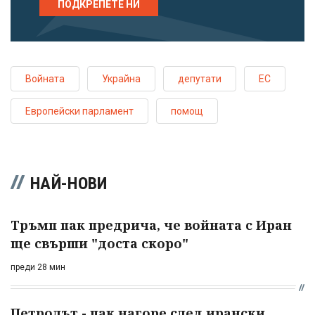
ПОДКРЕПЕТЕ НИ
Войната
Украйна
депутати
ЕС
Европейски парламент
помощ
НАЙ-НОВИ
Тръмп пак предрича, че войната с Иран
ще свърши "доста скоро"
преди 28 мин
Петролът - пак нагоре след ирански