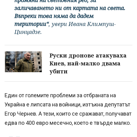
заличаването ни от картата на света.
Въпреки това няма да дадем
територии“
, увери Ивана Климпуш-
Цинцадзе.
Руски дронове атакуваха
Киев, най-малко двама
убити
Един от големите проблеми за отбраната на
Украйна е липсата на войници, изтъкна депутатът
Егор Чернев. А тези, които се сражават, получават
едва по 400 евро месечно, което е твърде малко.