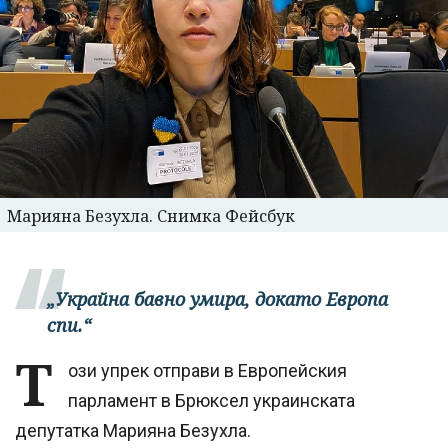
Марияна Безухла. Снимка Фейсбук
„Украйна бавно умира, докато Европа
спи.“
Т
ози упрек отправи в Европейския
парламент в Брюксел украинската
депутатка Марияна Безухла.