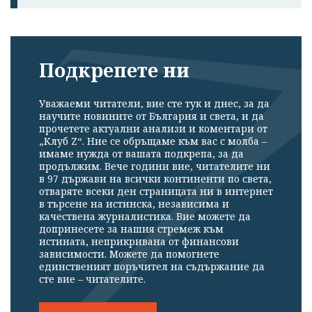
Подкрепете ни
Уважаеми читатели, вие сте тук и днес, за да
научите новините от България и света, и да
прочетете актуални анализи и коментари от
„Клуб Z“. Ние се обръщаме към вас с молба –
имаме нужда от вашата подкрепа, за да
продължим. Вече години вие, читателите ни
в 97 държави на всички континенти по света,
отваряте всеки ден страницата ни в интернет
в търсене на истинска, независима и
качествена журналистика. Вие можете да
допринесете за нашия стремеж към
истината, неприкривана от финансови
зависимости. Можете да помогнете
единственият поръчител на съдържание да
сте вие – читателите.