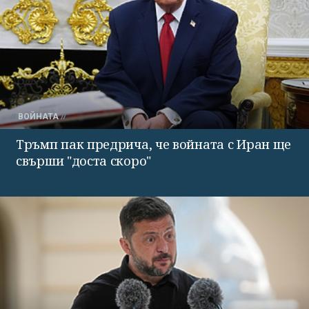
ВОЙНАТА
Тръмп пак предрича, че войната с Иран ще
свърши "доста скоро"