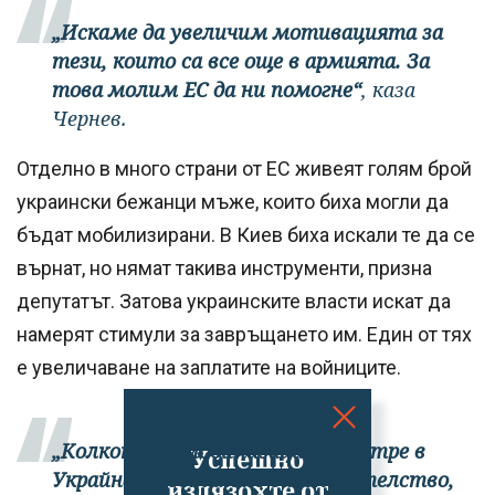
„Искаме да увеличим мотивацията за
тези, които са все още в армията. За
това молим ЕС да ни помогне“
, каза
Чернев.
Отделно в много страни от ЕС живеят голям брой
украински бежанци мъже, които биха могли да
бъдат мобилизирани. В Киев биха искали те да се
върнат, но нямат такива инструменти, призна
депутатът. Затова украинските власти искат да
намерят стимули за завръщането им. Един от тях
е увеличаване на заплатите на войниците.
„Колкото до мобилизацията вътре в
Успешно
Украйна, работим по законодателство,
излязохте от