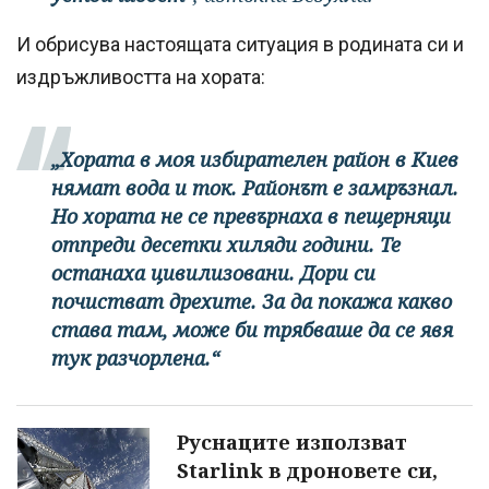
И обрисува настоящата ситуация в родината си и
издръжливостта на хората:
„Хората в моя избирателен район в Киев
нямат вода и ток. Районът е замръзнал.
Но хората не се превърнаха в пещерняци
отпреди десетки хиляди години. Те
останаха цивилизовани. Дори си
почистват дрехите. За да покажа какво
става там, може би трябваше да се явя
тук разчорлена.“
Руснаците използват
Starlink в дроновете си,