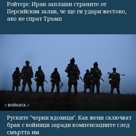
Ройтерс: Иран заплаши страните от
Персийския залив, че ще ги удари жестоко,
ако не спрат Тръмп
ВОЙНАТА
Руските "черни вдовици". Как жени сключват
брак с войници заради компенсациите след
смъртта им