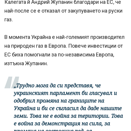
Калегата й Андрий Жупанин благодари на ЕС, че
най-после се е отказал от закупуването на руски
газ.
В момента Украйна е най-големият производител
на природен газ в Европа. Повече инвестиции от
ЕС биха помогнали за по-независима Европа,
изтъкна Жупанин.
„Трудно мога да си представя, че
украинският парламент би гласувал и
одобрил промяна на границите на
Украйна и би се съгласил да даде нашите
земи. Това не е война за територии. Това
е война за демонстрация на сила, за
промяна на световния ред, за