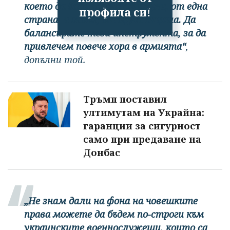
което да даде повече стимули, от една
профила си!
страна, и глоби, от друга страна. Да
балансираме тези инструмента, за да
привлечем повече хора в армията“
,
допълни той.
Тръмп поставил
ултимутам на Украйна:
гаранции за сигурност
само при предаване на
Донбас
„Не знам дали на фона на човешките
права можете да бъдем по-строги към
украинските военнослужещи, които са