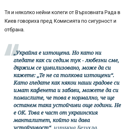
Тя и няколко нейни колеги от Върховната Рада в
Киев говориха пред Комисията по сигурност и
отбрана.
„Украйна е изтощена. Но като ни
гледате как си седим тук - любезни сме,
държим се цивилизовано, може да си
кажете: „Те не са толкова изтощени“.
Като гледате как някои наши градове си
имат кафенета и забави, можете да си
помислите, че това е нормално, че ще
останем така устойчиви още години. Не
е ОК. Това е част от украинския
манталитет, който ни дава
устойчивост“
, изтъкна Безухла.