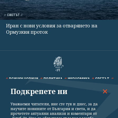
СВЕТЪТ
Иран с нови условия за отварянето на
Ормузкия проток
ВСИЧКИ НОВИНИ
ПОЛИТИКА
ИКОНОМИКА
СВЕТЪТ
Подкрепете ни
СПОРТ
КУЛТУРА
ТЕХНОЛОГИИ
КАЛЕЙДОСКОП
МНЕНИЯ
Уважаеми читатели, вие сте тук и днес, за да
научите новините от България и света, и да
прочетете актуални анализи и коментари от