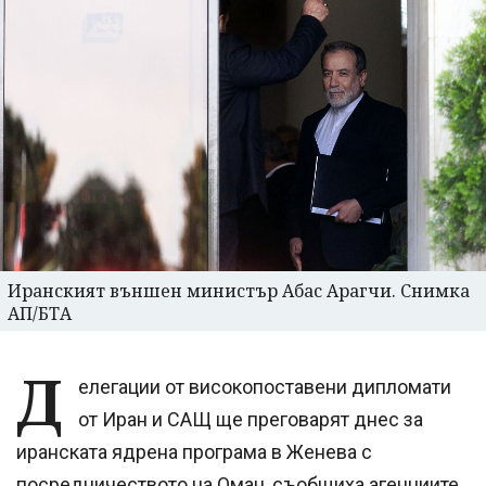
Иранският външен министър Абас Арагчи. Снимка
АП/БТА
Д
елегации от високопоставени дипломати
от Иран и САЩ ще преговарят днес за
иранската ядрена програма в Женева с
посредничеството на Оман, съобщиха агенциите,