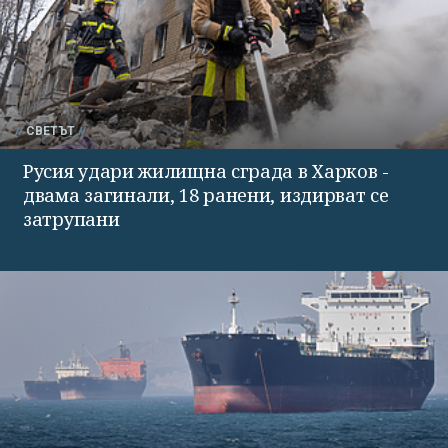
СВЕТЪТ
Русия удари жилищна сграда в Харков -
двама загинали, 18 ранени, издирват се
затрупани