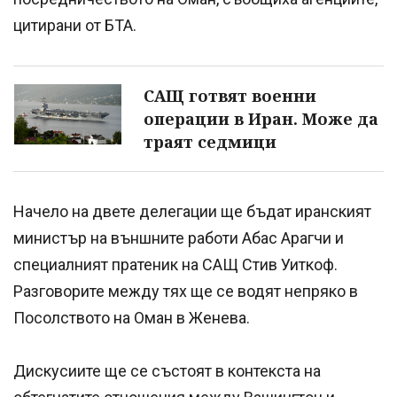
цитирани от БТА.
САЩ готвят военни
операции в Иран. Може да
траят седмици
Начело на двете делегации ще бъдат иранският
министър на външните работи Абас Арагчи и
специалният пратеник на САЩ Стив Уиткоф.
Разговорите между тях ще се водят непряко в
Посолството на Оман в Женева.
Дискусиите ще се състоят в контекста на