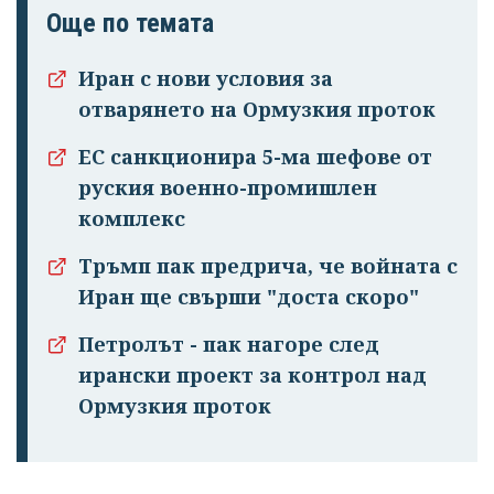
Още по темата
Иран с нови условия за
отварянето на Ормузкия проток
Успешно
ЕС санкционира 5-ма шефове от
излязохте от
руския военно-промишлен
профила си!
комплекс
Тръмп пак предрича, че войната с
Иран ще свърши "доста скоро"
Петролът - пак нагоре след
ирански проект за контрол над
Ормузкия проток