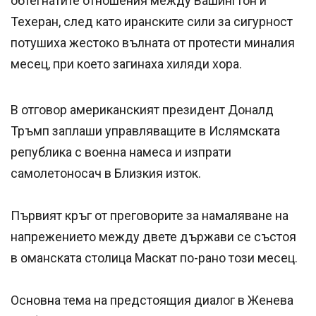
обтегнатите отношения между Вашингтон и
Техеран, след като иранските сили за сигурност
потушиха жестоко вълната от протести миналия
месец, при което загинаха хиляди хора.
В отговор американският президент Доналд
Тръмп заплаши управляващите в Ислямската
република с военна намеса и изпрати
самолетоносач в Близкия изток.
Първият кръг от преговорите за намаляване на
напрежението между двете държави се състоя
в оманската столица Маскат по-рано този месец.
Основна тема на предстоящия диалог в Женева