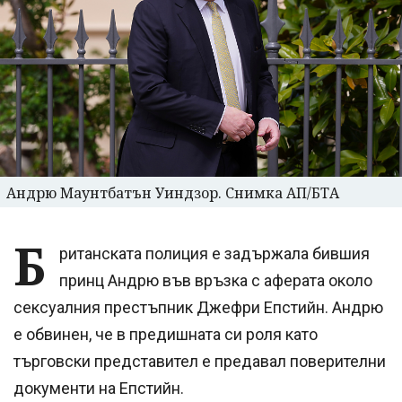
Андрю Маунтбатън Уиндзор. Снимка АП/БТА
Б
ританската полиция е задържала бившия
принц Андрю във връзка с аферата около
сексуалния престъпник Джефри Епстийн. Андрю
е обвинен, че в предишната си роля като
търговски представител е предавал поверителни
документи на Епстийн.