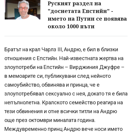
Руският раздел на
"досиетата Епстийн" -
името на Путин се появява
около 1000 пъти
Братът на крал Чарлз III, Андрю, е бил в близки
отношения с Епстийн. Най-известната жертва на
злоупотреби на Епстийн – Вирджиния Джуфре –
в мемоарите си, публикувани след нейното
самоубийство, обвинява и принца, че е
злоупотребявал сексуално с нея, докато тя е била
непълнолетна. Кралското семейство реагира на
тези обвинения и отне всички титли на Андрю
още през октомври миналата година.
Междувременно принц Андрю вече носи името