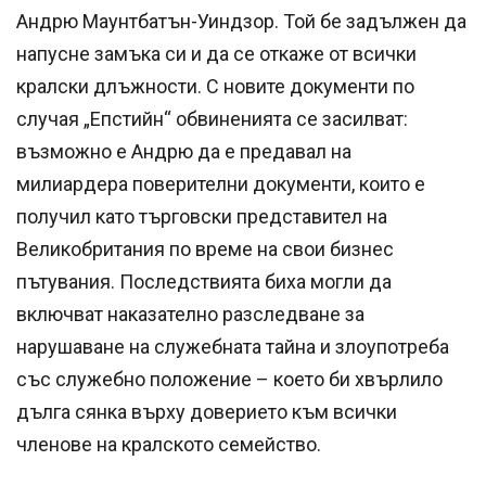
Андрю Маунтбатън-Уиндзор. Той бе задължен да
напусне замъка си и да се откаже от всички
кралски длъжности. С новите документи по
случая „Епстийн“ обвиненията се засилват:
възможно е Андрю да е предавал на
милиардера поверителни документи, които е
получил като търговски представител на
Великобритания по време на свои бизнес
пътувания. Последствията биха могли да
включват наказателно разследване за
нарушаване на служебната тайна и злоупотреба
със служебно положение – което би хвърлило
дълга сянка върху доверието към всички
членове на кралското семейство.