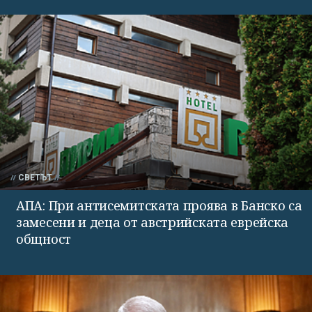
СВЕТЪТ
АПА: При антисемитската проява в Банско са
замесени и деца от австрийската еврейска
общност