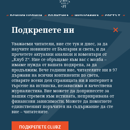
ВСИЧКИ НОВИНИ
ПОЛИТИКА
ИКОНОМИКА
СВЕТЪТ
Подкрепете ни
СПОРТ
КУЛТУРА
ТЕХНОЛОГИИ
КАЛЕЙДОСКОП
МНЕНИЯ
Уважаеми читатели, вие сте тук и днес, за да
научите новините от България и света, и да
прочетете актуални анализи и коментари от
„Клуб Z“. Ние се обръщаме към вас с молба –
имаме нужда от вашата подкрепа, за да
продължим. Вече години вие, читателите ни в 97
Общи условия
Политика за поверителност
държави на всички континенти по света,
отваряте всеки ден страницата ни в интернет в
Реклама
Партньори
Контакти
За Клуб Z
търсене на истинска, независима и качествена
Екип
Подкрепете ни
журналистика. Вие можете да допринесете за
нашия стремеж към истината, неприкривана от
финансови зависимости. Можете да помогнете
единственият поръчител на съдържание да сте
Издател на www.clubz.bg е „Клуб Зебра Медия“ ЕООД, София, ул. "Алеко
вие – читателите.
Константинов" 3. Всички права запазени 2026 „Клуб Зебра Медия“
ЕООД.
Препечатването на материали, снимки и видео от www.clubz.bg без
разрешение ще бъде преследвано по съдебен път, съгласно
ПОДКРЕПЕТЕ CLUBZ
ОБЩИТЕ УСЛОВИЯ