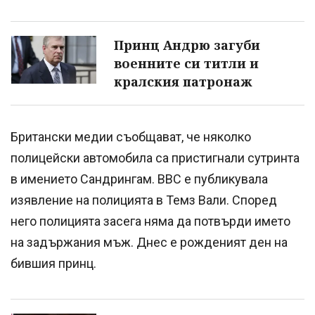
Принц Андрю загуби
военните си титли и
кралския патронаж
Британски медии съобщават, че няколко
полицейски автомобила са пристигнали сутринта
в имението Сандрингам. BBC е публикувала
изявление на полицията в Темз Вали. Според
него полицията засега няма да потвърди името
на задържания мъж. Днес е рожденият ден на
бившия принц.