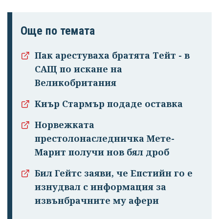
Още по темата
Пак арестуваха братята Тейт - в
САЩ по искане на
Великобритания
Киър Стармър подаде оставка
Успешно
Норвежката
излязохте от
престолонаследничка Мете-
профила си!
Марит получи нов бял дроб
Бил Гейтс заяви, че Епстийн го е
изнудвал с информация за
извънбрачните му афери