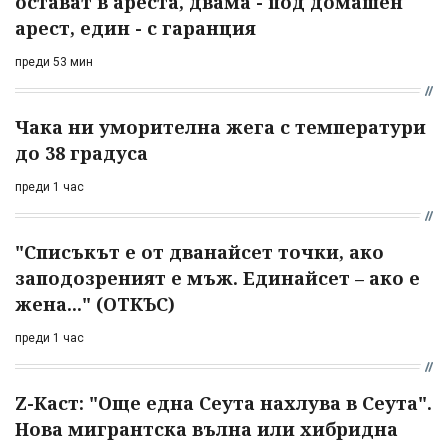
остават в ареста, двама - под домашен
арест, един - с гаранция
преди 53 мин
Чака ни уморителна жега с температури
до 38 градуса
преди 1 час
"Списъкът е от дванайсет точки, ако
заподозреният е мъж. Единайсет – ако е
жена..." (ОТКЪС)
преди 1 час
Z-Каст: "Още една Сеута нахлува в Сеута".
Нова мигрантска вълна или хибридна