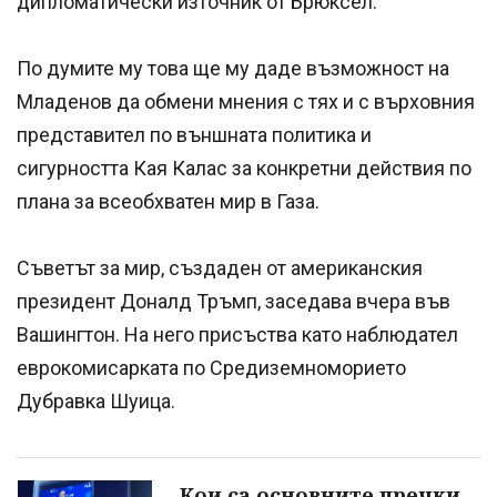
дипломатически източник от Брюксел.
По думите му това ще му даде възможност на
Младенов да обмени мнения с тях и с върховния
представител по външната политика и
сигурността Кая Калас за конкретни действия по
плана за всеобхватен мир в Газа.
Съветът за мир, създаден от американския
президент Доналд Тръмп, заседава вчера във
Вашингтон. На него присъства като наблюдател
еврокомисарката по Средиземноморието
Дубравка Шуица.
Кои са основните пречки