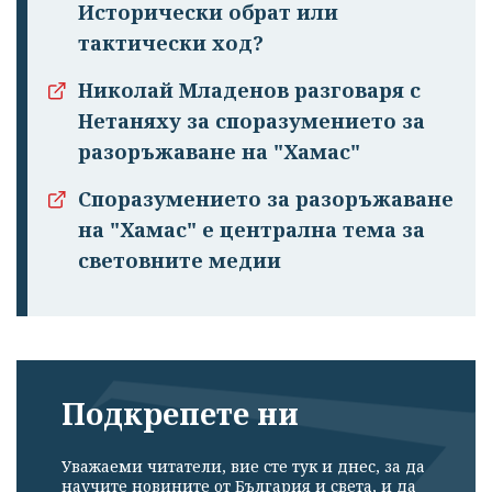
Исторически обрат или
тактически ход?
Николай Младенов разговаря с
Нетаняху за споразумението за
разоръжаване на "Хамас"
Споразумението за разоръжаване
на "Хамас" е централна тема за
световните медии
Подкрепете ни
Уважаеми читатели, вие сте тук и днес, за да
научите новините от България и света, и да