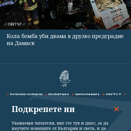
СВЕТЪТ
Кола бомба уби двама в друзко предградие
на Дамаск
ВСИЧКИ НОВИНИ
ПОЛИТИКА
ИКОНОМИКА
СВЕТЪТ
Подкрепете ни
СПОРТ
КУЛТУРА
ТЕХНОЛОГИИ
КАЛЕЙДОСКОП
МНЕНИЯ
Уважаеми читатели, вие сте тук и днес, за да
научите новините от България и света, и да