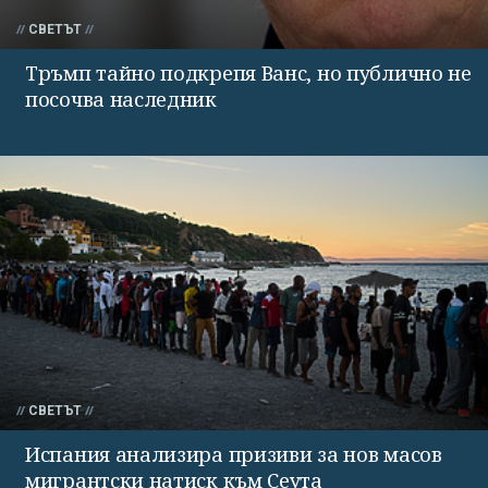
СВЕТЪТ
Тръмп тайно подкрепя Ванс, но публично не
посочва наследник
СВЕТЪТ
Испания анализира призиви за нов масов
мигрантски натиск към Сеута