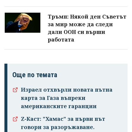
Тръмп: Някой ден Съветът
за мир може да следи
дали ООН си върши
работата
Още по темата
Израел отхвърли новата пътна
карта за Газа въпреки
американските гаранции
Успешно
излязохте от
Z-Каст: "Хамас" за първи път
профила си!
говори за разоръжаване.