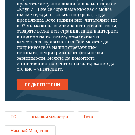
прочетете актуални анализи и коментари от
„Клуб Z“. Ние се обръщаме към вас с молба –
имаме нужда от вашата подкрепа, за да
продължим. Вече години вие, читателите ни
в 97 държави на всички континенти по света,
отваряте всеки ден страницата ни в интернет
в търсене на истинска, независима и
качествена журналистика. Вие можете да
допринесете за нашия стремеж към
истината, неприкривана от финансови
зависимости. Можете да помогнете
единственият поръчител на съдържание да
сте вие – читателите.
ПОДКРЕПЕТЕ НИ
ЕС
външни министри
Газа
Николай Младенов