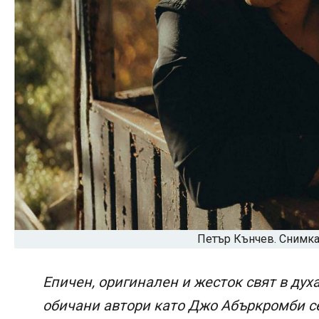
Петър Кънчев. Снимка
Епичен, оригинален и жесток свят в ду
обичани автори като Джо Абъркромби се