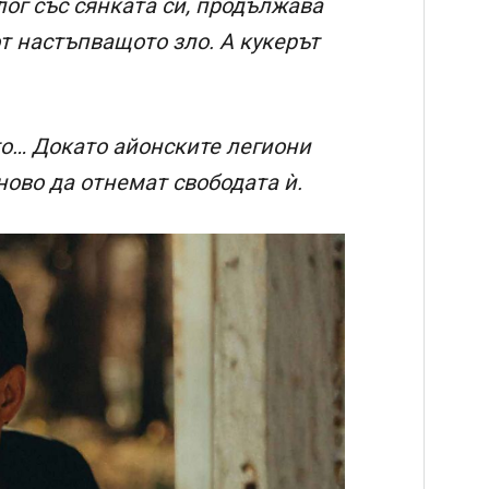
ог със сянката си, продължава
т настъпващото зло. А кукерът
то… Докато айонските легиони
ово да отнемат свободата ѝ.