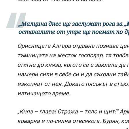
„Малцина днес ще заслужат рога за „М
останалите от утре ще поемат по др
Орисницата Алгара отдавна познава цен
тъмницата на жесток господар, тя трябв
стигне до княза, когото се е заклела да 
намери сили в себе си и да съхрани тайн
изкопчат от нея. Докато пясъкът в стъ
изтичащото време.
„Княз – глава! Стража – тяло и щит!“ А
коварна и по-силна отвсякога. Бурян, к