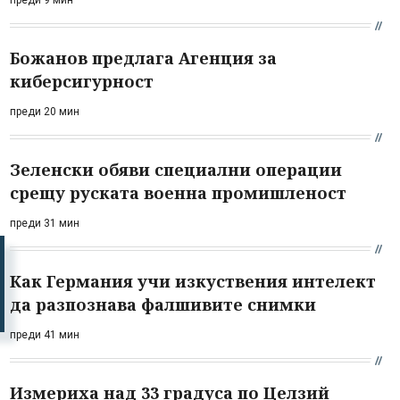
Божанов предлага Агенция за
киберсигурност
преди 20 мин
Зеленски обяви специални операции
срещу руската военна промишленост
преди 31 мин
Как Германия учи изкуствения интелект
да разпознава фалшивите снимки
преди 41 мин
Измериха над 33 градуса по Целзий