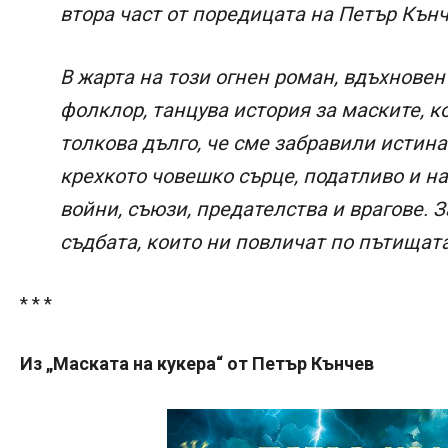
втора част от поредицата на Петър Кънч
В жарта на този огнен роман, вдъхновен
фолклор, танцува история за маските, к
толкова дълго, че сме забравили истина
крехкото човешко сърце, податливо и на 
войни, съюзи, предателства и врагове. 
съдбата, които ни повличат по пътищат
* * *
Из „Маската на кукера“ от Петър Кънчев