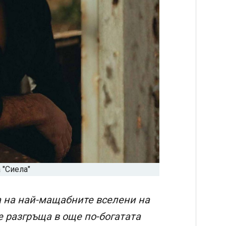
 "Сиела"
ха на най-мащабните вселени на
 разгръща в още по-богатата