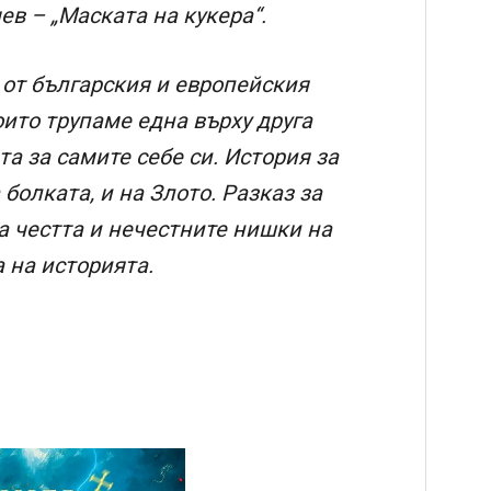
ев – „Маската на кукера“.
 от българския и европейския
оито трупаме една върху друга
та за самите себе си. История за
болката, и на Злото. Разказ за
За честта и нечестните нишки на
а на историята.