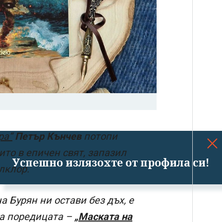
ра“
Петър Кънчев
потопи
то в епичен свят, запазил
Успешно излязохте от профила си!
олклор.
а Бурян ни остави без дъх, е
а поредицата –
„Маската на