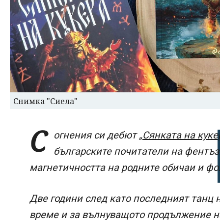
Снимка "Сиела"
С
огнения си дебют
„Сянката на куке
българските почитатели на фентъзи
магнетичността на родните обичаи и ф
Две години след като последният танц н
време и за вълнуващото продължение н