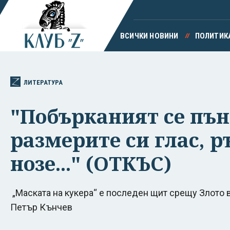
ВСИЧКИ НОВИНИ
ПОЛИТИК
ЛИТЕРАТУРА
"Побърканият се пън
размерите си глас, 
нозе..." (ОТКЪС)
„Маската на кукера“ е последен щит срещу Злото в
Петър Кънчев