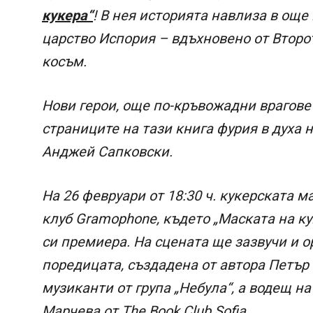
кукера“
! В нея историята навлиза в още
царство Испория – вдъхновено от Второт
косъм.
Нови герои, още по-кръвожадни врагове
страниците на тази книга фурия в духа 
Анджей Сапковски.
На 26 февруари от 18:30 ч. кукерската 
клуб Gramophone, където „Маската на к
си премиера. На сцената ще зазвучи и 
поредицата, създадена от автора Петър
музиканти от група „Небула“, а водещ н
Марчева от The Book Club Sofia.