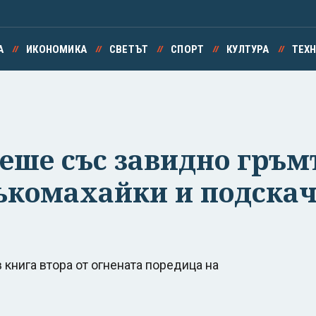
А
ИКОНОМИКА
СВЕТЪТ
СПОРТ
КУЛТУРА
ТЕХ
еше със завидно гръм
ръкомахайки и подскач
 книга втора от огнената поредица на