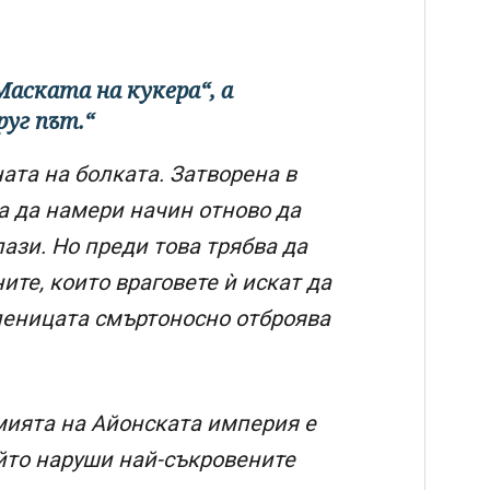
аската на кукера“, а
уг път.“
ата на болката. Затворена в
а да намери начин отново да
пази. Но преди това трябва да
ите, които враговете ѝ искат да
кленицата смъртоносно отброява
рмията на Айонската империя е
ойто наруши най-съкровените