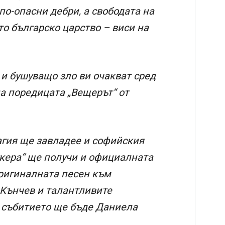
 по-опасни дебри, а свободата на
о българско царство – виси на
 и бушуващо зло ви очакват сред
на поредицата „Вещерът“ от
магия ще завладее и софийския
укера“ ще получи и официалната
оригиналната песен към
 Кънчев и талантливите
а събитието ще бъде Даниела