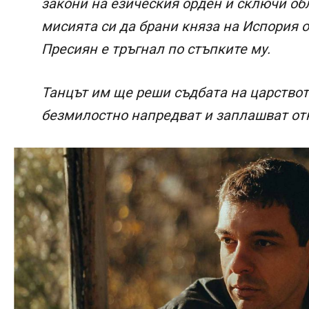
закони на езическия орден и сключи обл
мисията си да брани княза на Испория о
Пресиян е тръгнал по стъпките му.
Танцът им ще реши съдбата на царство
безмилостно напредват и заплашват отн