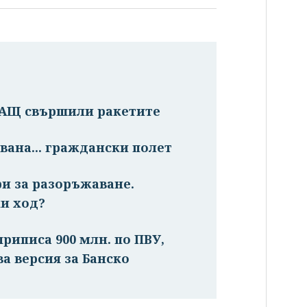
САЩ свършили ракетите
вана... граждански полет
ри за разоръжаване.
и ход?
риписа 900 млн. по ПВУ,
ва версия за Банско