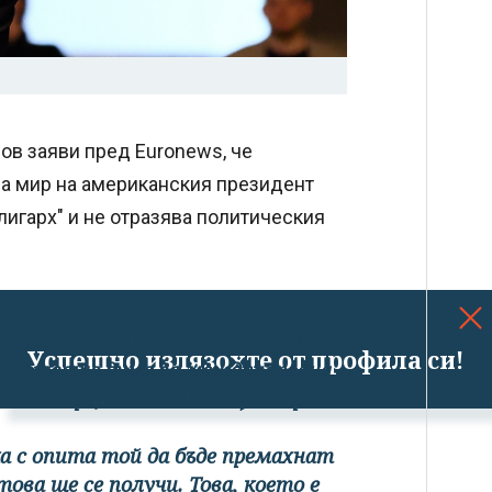
ов заяви пред Euronews, че
за мир на американския президент
лигарх" и не отразява политическия
а е позицията на България“,
каза
Успешно излязохте от профила си!
е ставаше дума за международна
ин олигарх, който е санкциониран
а с опита той да бъде премахнат
това ще се получи. Това, което е