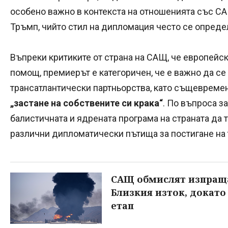
особено важно в контекста на отношенията със С
Тръмп, чийто стил на дипломация често се определ
Въпреки критиките от страна на САЩ, че европейс
помощ, премиерът е категоричен, че е важно да с
трансатлантически партньорства, като същевремен
„застане на собствените си крака“
. По въпроса з
балистичната и ядрената програма на страната да 
различни дипломатически пътища за постигане на 
САЩ обмислят изпраща
Близкия изток, докато
етап