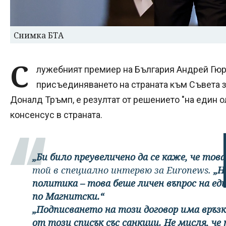
Снимка БТА
С
лужебният премиер на България Андрей Гюр
присъединяването на страната към Съвета 
Доналд Тръмп, е резултат от решението "на един о
консенсус в страната.
„Би било преувеличено да се каже, че тов
той в специално интервю за Euronews.
„Н
политика – това беше личен въпрос на ед
по Магнитски.“
„Подписването на този договор има връзк
от този списък със санкции. Не мисля, че 