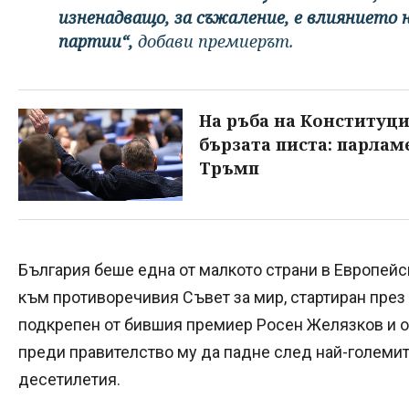
изненадващо, за съжаление, е влиянието н
партии“,
добави премиерът.
На ръба на Конституци
бързата писта: парлам
Тръмп
България беше една от малкото страни в Европейс
към противоречивия Съвет за мир, стартиран през
подкрепен от бившия премиер Росен Желязков и 
преди правителство му да падне след най-големите
десетилетия.