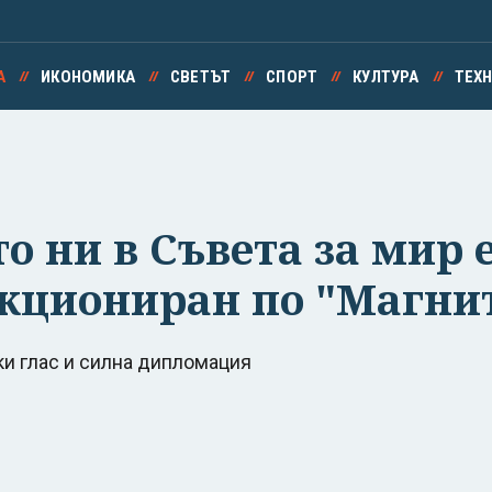
А
ИКОНОМИКА
СВЕТЪТ
СПОРТ
КУЛТУРА
ТЕХ
о ни в Съвета за мир 
нкциониран по "Магни
и глас и силна дипломация