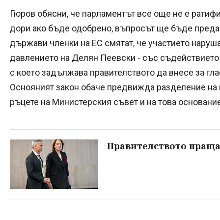
Гюров обясни, че парламентът все още не е ратиф
дори ако бъде одобрено, въпросът ще бъде преда
държави членки на ЕС смятат, че участието наруша
давлението на Делян Пеевски - със съдействието 
с което задължава правителството да внесе за гл
Оснояният закон обаче предвижда разделение на в
ръцете на Министерския съвет и на това основани
Правителството праща