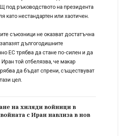
АЩ под ръководството на президента
я като нестандартен или хаотичен.
ките съюзници не оказват достатъчна
е запазят дългогодишните
но ЕС трябва да стане по-силен и да
а Иран той отбелязва, че макар
трябва да бъдат спрени, съществуват
тази цел.
не на хиляди войници в
 войната с Иран навлиза в нов