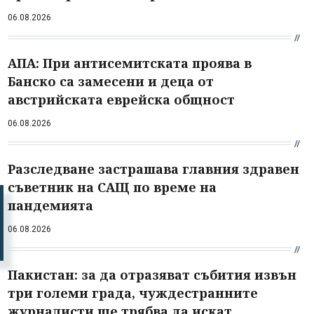
06.08.2026
АПА: При антисемитската проява в
Банско са замесени и деца от
австрийската еврейска общност
06.08.2026
Разследване застрашава главния здравен
съветник на САЩ по време на
пандемията
06.08.2026
Пакистан: за да отразяват събития извън
три големи града, чуждестранните
журналисти ще трябва да искат