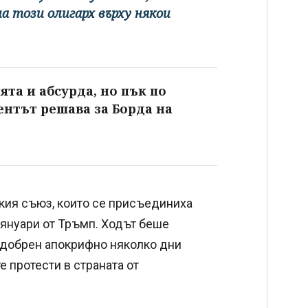
а този олигарх върху някои
ята и абсурда, но пък по
ентът решава за Борда на
кия съюз, които се присъединиха
 януари от Тръмп. Ходът беше
одобрен апокрифно няколко дни
 протести в страната от