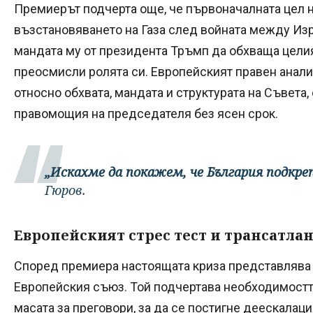
Премиерът подчерта още, че първоначалната цел н
възстановяването на Газа след войната между Изр
мандата му от президента Тръмп да обхваща целия
преосмисли ролята си. Европейският правен анал
относно обхвата, мандата и структурата на Съвета
правомощия на председателя без ясен срок.
„Искахме да покажем, че България подкреп
Гюров.
Европейският стрес тест и трансатла
Според премиера настоящата криза представлява и
Европейския съюз. Той подчертава необходимостта
масата за преговори, за да се постигне деескалаци