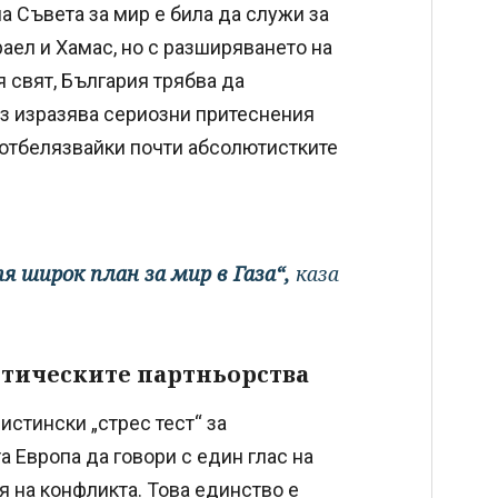
а Съвета за мир е била да служи за
аел и Хамас, но с разширяването на
 свят, България трябва да
из изразява сериозни притеснения
, отбелязвайки почти абсолютистките
я широк план за мир в Газа“,
каза
нтическите партньорства
стински „стрес тест“ за
 Европа да говори с един глас на
я на конфликта. Това единство е