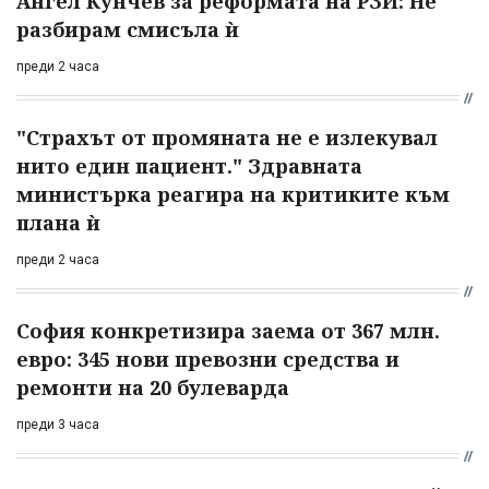
Ангел Кунчев за реформата на РЗИ: Не
разбирам смисъла ѝ
преди 2 часа
"Страхът от промяната не е излекувал
нито един пациент." Здравната
министърка реагира на критиките към
плана ѝ
преди 2 часа
София конкретизира заема от 367 млн.
евро: 345 нови превозни средства и
ремонти на 20 булеварда
преди 3 часа