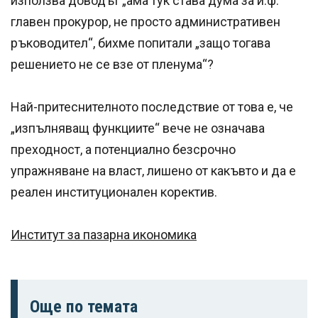
използва доводът „ама тук става дума за и.ф.
главен прокурор, не просто административен
ръководител“, бихме попитали „защо тогава
решението не се взе от пленума“?
Най-притеснителното последствие от това е, че
„изпълняващ функциите“ вече не означава
преходност, а потенциално безсрочно
упражняване на власт, лишено от какъвто и да е
реален институционален коректив.
Институт за пазарна икономика
Още по темата