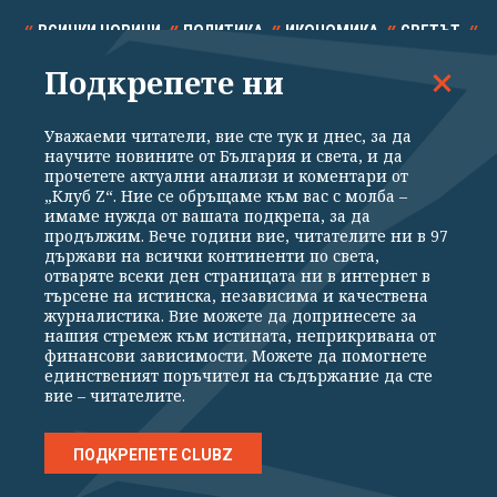
ВСИЧКИ НОВИНИ
ПОЛИТИКА
ИКОНОМИКА
СВЕТЪТ
Подкрепете ни
СПОРТ
КУЛТУРА
ТЕХНОЛОГИИ
КАЛЕЙДОСКОП
МНЕНИЯ
Уважаеми читатели, вие сте тук и днес, за да
научите новините от България и света, и да
прочетете актуални анализи и коментари от
„Клуб Z“. Ние се обръщаме към вас с молба –
имаме нужда от вашата подкрепа, за да
продължим. Вече години вие, читателите ни в 97
Общи условия
Политика за поверителност
държави на всички континенти по света,
отваряте всеки ден страницата ни в интернет в
Реклама
Партньори
Контакти
За Клуб Z
търсене на истинска, независима и качествена
Екип
Подкрепете ни
журналистика. Вие можете да допринесете за
нашия стремеж към истината, неприкривана от
финансови зависимости. Можете да помогнете
единственият поръчител на съдържание да сте
Издател на www.clubz.bg е „Клуб Зебра Медия“ ЕООД, София, ул. "Алеко
вие – читателите.
Константинов" 3. Всички права запазени 2026 „Клуб Зебра Медия“
ЕООД.
Препечатването на материали, снимки и видео от www.clubz.bg без
разрешение ще бъде преследвано по съдебен път, съгласно
ПОДКРЕПЕТЕ CLUBZ
ОБЩИТЕ УСЛОВИЯ