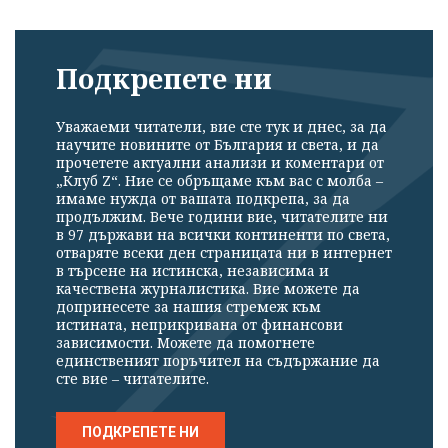
Подкрепете ни
Уважаеми читатели, вие сте тук и днес, за да
научите новините от България и света, и да
прочетете актуални анализи и коментари от
„Клуб Z“. Ние се обръщаме към вас с молба –
имаме нужда от вашата подкрепа, за да
продължим. Вече години вие, читателите ни
в 97 държави на всички континенти по света,
отваряте всеки ден страницата ни в интернет
в търсене на истинска, независима и
качествена журналистика. Вие можете да
допринесете за нашия стремеж към
истината, неприкривана от финансови
зависимости. Можете да помогнете
единственият поръчител на съдържание да
сте вие – читателите.
ПОДКРЕПЕТЕ НИ