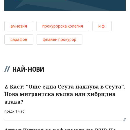
амнезия
прокурорска колегия
и.ф.
сарафов
флавен прокурор
НАЙ-НОВИ
Z-Каст: "Още една Сеута нахлува в Сеута".
Нова мигрантска вълна или хибридна
атака?
преди 1 час