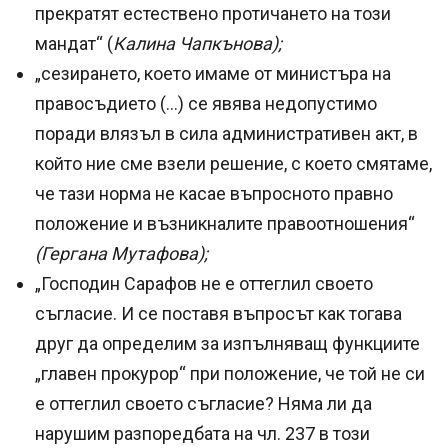
прекратят естествено протичането на този
мандат“ (
Калина Чапкънова);
„сезирането, което имаме от министъра на
правосъдието (…) се явява недопустимо
поради влязъл в сила административен акт, в
който ние сме взели решение, с което смятаме,
че тази норма не касае въпросното правно
положение и възникналите правоотношения“
(Гергана Мутафова);
„Господин Сарафов не е оттеглил своето
съгласие. И се поставя въпросът как тогава
друг да определим за изпълняващ функциите
„главен прокурор“ при положение, че той не си
е оттеглил своето съгласие? Няма ли да
нарушим разпоредбата на чл. 237 в този