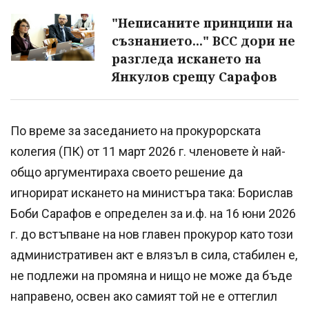
"Неписаните принципи на
съзнанието..." ВСС дори не
разгледа искането на
Янкулов срещу Сарафов
По време за заседанието на прокурорската
колегия (ПК) от 11 март 2026 г. членовете ѝ най-
общо аргументираха своето решение да
игнорират искането на министъра така: Борислав
Боби Сарафов е определен за и.ф. на 16 юни 2026
г. до встъпване на нов главен прокурор като този
административен акт е влязъл в сила, стабилен е,
не подлежи на промяна и нищо не може да бъде
направено, освен ако самият той не е оттеглил