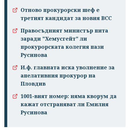
Отново прокурорски шеф е
третият кандидат за новия ВСС
Правосъдният министър пита
заради "Хемусгейт" ли
прокурорската колегия пази
Русинова
И.ф. главната иска уволнение за
апелативния прокурор на
Пловдив
1001-вият номер: няма кворум да
кажат отстраняват ли Емилия
Русинова