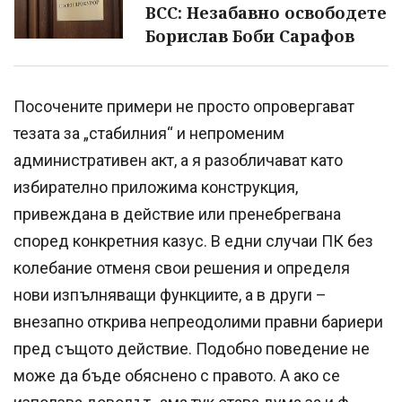
ВСС: Незабавно освободете
Борислав Боби Сарафов
Посочените примери не просто опровергават
тезата за „стабилния“ и непроменим
административен акт, а я разобличават като
избирателно приложима конструкция,
привеждана в действие или пренебрегвана
според конкретния казус. В едни случаи ПК без
колебание отменя свои решения и определя
нови изпълняващи функциите, а в други –
внезапно открива непреодолими правни бариери
пред същото действие. Подобно поведение не
може да бъде обяснено с правото. А ако се