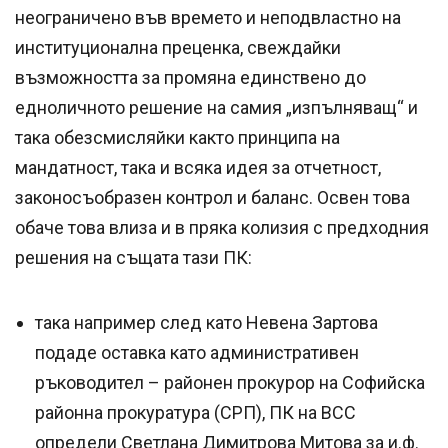
неограничено във времето и неподвластно на
институционална преценка, свеждайки
възможността за промяна единствено до
едноличното решение на самия „изпълняващ“ и
така обезсмисляйки както принципа на
мандатност, така и всяка идея за отчетност,
законосъобразен контрол и баланс. Освен това
обаче това влиза и в пряка колизия с предходния
решения на същата тази ПК:
така например след като Невена Зартова
подаде оставка като административен
ръководител – районен прокурор на Софийска
районна прокуратура (СРП), ПК на ВСС
определи Светлана Димитрова Митова за и.ф.