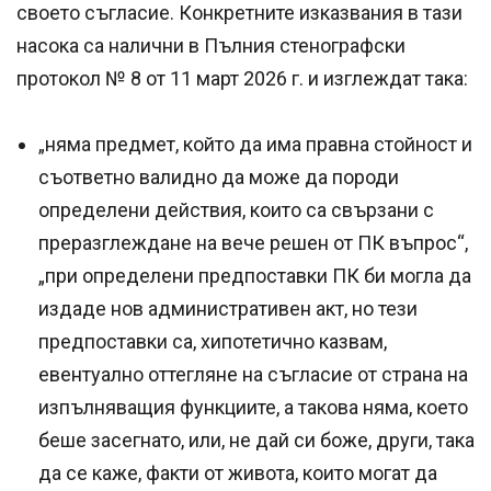
своето съгласие. Конкретните изказвания в тази
насока са налични в Пълния стенографски
протокол № 8 от 11 март 2026 г. и изглеждат така:
„няма предмет, който да има правна стойност и
съответно валидно да може да породи
определени действия, които са свързани с
преразглеждане на вече решен от ПК въпрос“,
„при определени предпоставки ПК би могла да
издаде нов административен акт, но тези
предпоставки са, хипотетично казвам,
евентуално оттегляне на съгласие от страна на
изпълняващия функциите, а такова няма, което
беше засегнато, или, не дай си боже, други, така
да се каже, факти от живота, които могат да