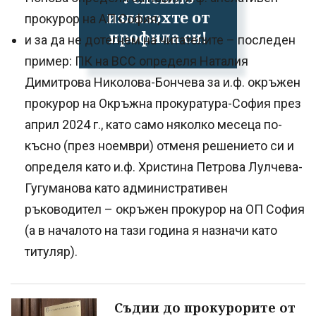
излязохте от
прокурор на АП София;
профила си!
и за да не дотегнем на читателите – последен
пример: ПК на ВСС определя Наталия
Димитрова Николова-Бончева за и.ф. окръжен
прокурор на Окръжна прокуратура-София през
април 2024 г., като само няколко месеца по-
късно (през ноември) отменя решението си и
определя като и.ф. Христина Петрова Лулчева-
Гугуманова като административен
ръководител – окръжен прокурор на ОП София
(а в началото на тази година я назначи като
титуляр).
Съдии до прокурорите от