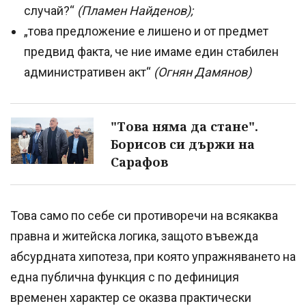
случай?“
(Пламен Найденов);
„това предложение е лишено и от предмет
предвид факта, че ние имаме един стабилен
административен акт“
(Огнян Дамянов)
"Това няма да стане".
Борисов си държи на
Сарафов
Това само по себе си противоречи на всякаква
правна и житейска логика, защото въвежда
абсурдната хипотеза, при която упражняването на
една публична функция с по дефиниция
временен характер се оказва практически