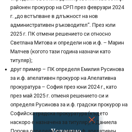
районен прокурор на СРП през февруари 2024
г. „до встъпване в длъжност на нов
административен ръководител“. През юли
2025 г. ПК отмени решението си относно
Светлана Митова и определи нов и.ф. – Марин
Малчев (когото тази година назначи като
титуляр);
друг пример – ПК определя Емилия Русинова
за и.ф. апелативен прокурор на Апелативна
прокуратура – София през юни 2024 г., като
през май 2025 г. отменя решението си и
определя Русинова за и.ф. градски прокурор на
Софийска градска прокуратура (където
наскоро е назначена за титуляр), а Даниела
Успешно
Попова определя за новия и.ф. апелативен