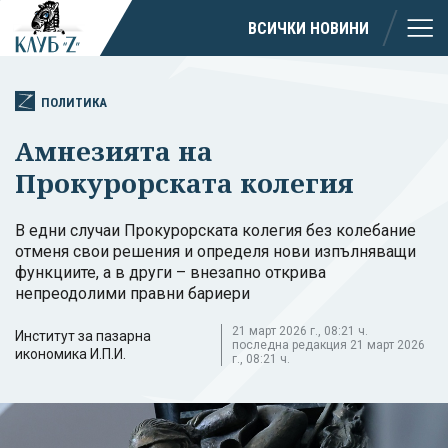
ВСИЧКИ НОВИНИ
ПОЛИТИКА
Амнезията на
Прокурорската колегия
В едни случаи Прокурорската колегия без колебание
отменя свои решения и определя нови изпълняващи
функциите, а в други – внезапно открива
непреодолими правни бариери
21 март 2026 г., 08:21 ч.
Институт за пазарна
последна редакция 21 март 2026
икономика И.П.И.
г., 08:21 ч.