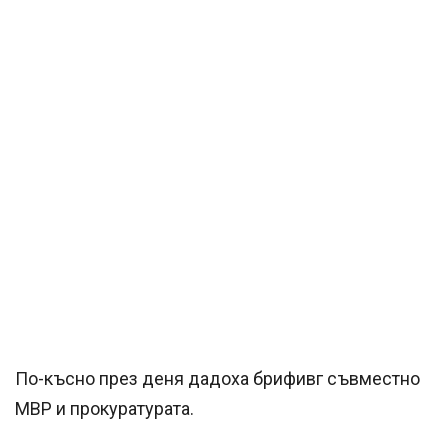
По-късно през деня дадоха брифивг съвместно
МВР и прокуратурата.