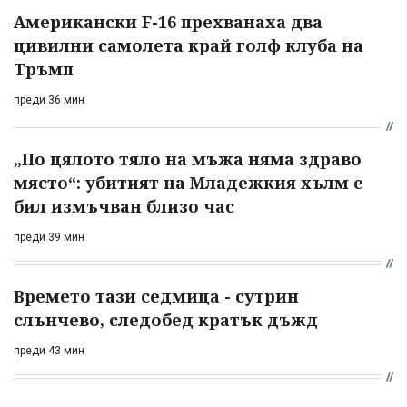
Американски F-16 прехванаха два
цивилни самолета край голф клуба на
Тръмп
преди 36 мин
„По цялото тяло на мъжа няма здраво
място“: убитият на Младежкия хълм е
бил измъчван близо час
преди 39 мин
Времето тази седмица - сутрин
слънчево, следобед кратък дъжд
преди 43 мин