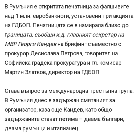
В Румъния е откритата печатница за фалшивите
над 1 млн. евробанкноти, установени при акцията
на ГДБОП. Печатницата се е намирала близо до
г
раницата, съобщи и.д. главният секретар на
МВР Георги Кандев
на брифинг съвместно с
прокурор Десислава Петрова, говорител на
Софийска градска прокуратура и гл. комисар
Мартин Златков, директор на ГДБОП.
Става въпрос за международна престъпна група.
В Румъния днес е задържан смятаният за
организатор, каза още Кандев, като общо
задържаните стават петима – двама българи,
двама румънци и италианец.