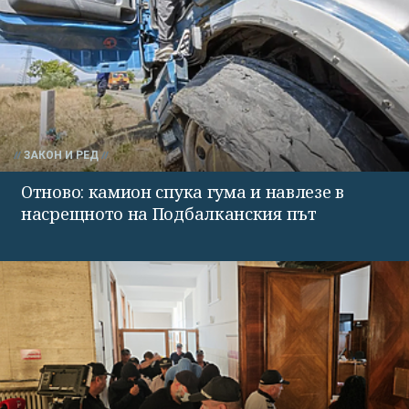
ЗАКОН И РЕД
Отново: камион спука гума и навлезе в
насрещното на Подбалканския път