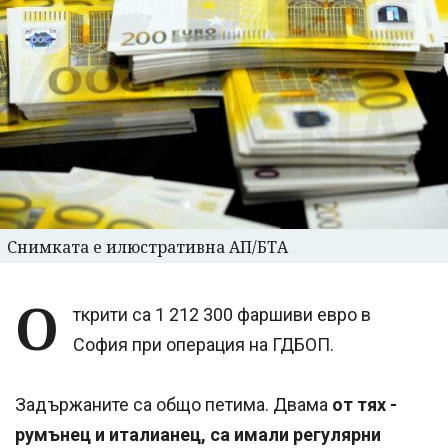
Снимката е илюстративна АП/БТА
О
ткрити са 1 212 300 фаршиви евро в
София при операция на ГДБОП.
Задържаните са общо петима. Двама
от тях -
румънец и италианец, са имали регулярни