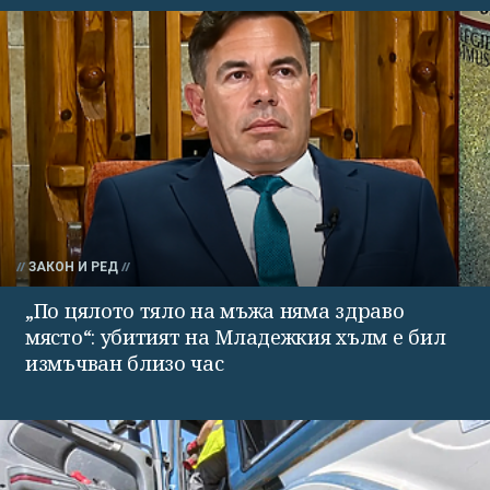
ЗАКОН И РЕД
„По цялото тяло на мъжа няма здраво
място“: убитият на Младежкия хълм е бил
измъчван близо час