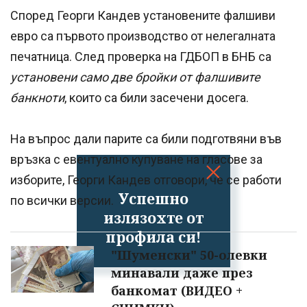
Според Георги Кандев установените фалшиви
евро са първото производство от нелегалната
печатница. След проверка на ГДБОП в БНБ са
установени само две бройки от фалшивите
банкноти
, които са били засечени досега.
На въпрос дали парите са били подготвяни във
връзка с евентуално купуване на гласове за
изборите, Георги Кандев отговори, че се работи
Успешно
по всички версии.
излязохте от
профила си!
"Шуменски" 50-олевки
минавали даже през
банкомат (ВИДЕО +