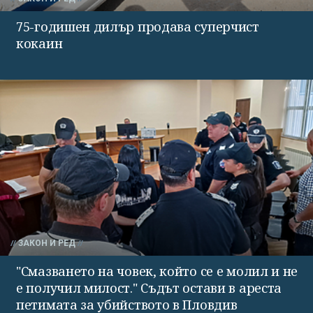
75-годишен дилър продава суперчист
кокаин
ЗАКОН И РЕД
"Смазването на човек, който се е молил и не
е получил милост." Съдът остави в ареста
петимата за убийството в Пловдив