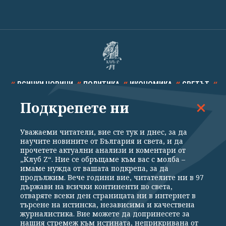
ВСИЧКИ НОВИНИ
ПОЛИТИКА
ИКОНОМИКА
СВЕТЪТ
Подкрепете ни
СПОРТ
КУЛТУРА
ТЕХНОЛОГИИ
КАЛЕЙДОСКОП
МНЕНИЯ
Уважаеми читатели, вие сте тук и днес, за да
научите новините от България и света, и да
прочетете актуални анализи и коментари от
„Клуб Z“. Ние се обръщаме към вас с молба –
имаме нужда от вашата подкрепа, за да
продължим. Вече години вие, читателите ни в 97
Общи условия
Политика за поверителност
държави на всички континенти по света,
отваряте всеки ден страницата ни в интернет в
Реклама
Партньори
Контакти
За Клуб Z
търсене на истинска, независима и качествена
Екип
Подкрепете ни
журналистика. Вие можете да допринесете за
нашия стремеж към истината, неприкривана от