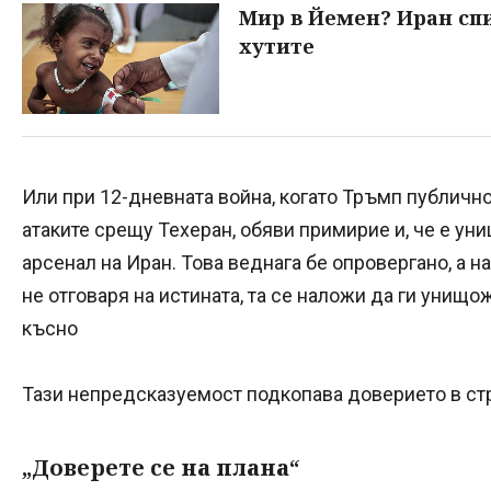
Мир в Йемен? Иран сп
хутите
Или при 12-дневната война, когато Тръмп публично
атаките срещу Техеран, обяви примирие и, че е ун
арсенал на Иран. Това веднага бе опровергано, а н
не отговаря на истината, та се наложи да ги унищо
късно
Тази непредсказуемост подкопава доверието в стр
„Доверете се на плана“