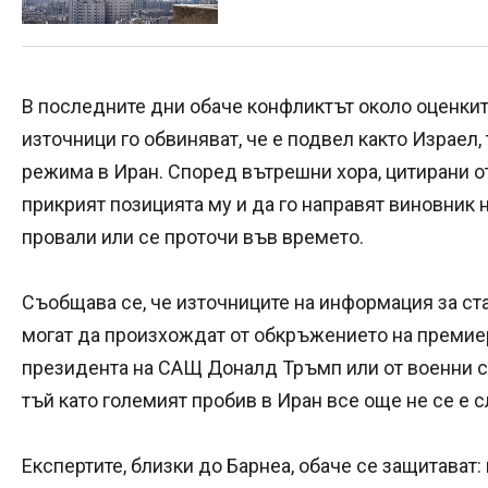
В последните дни обаче конфликтът около оценкит
източници го обвиняват, че е подвел както Израел,
режима в Иран. Според вътрешни хора, цитирани от 
прикрият позицията му и да го направят виновник н
провали или се проточи във времето.
Съобщава се, че източниците на информация за ста
могат да произхождат от обкръжението на премиер
президента на САЩ Доналд Тръмп или от военни ср
тъй като големият пробив в Иран все още не се е с
Експертите, близки до Барнеа, обаче се защитават: