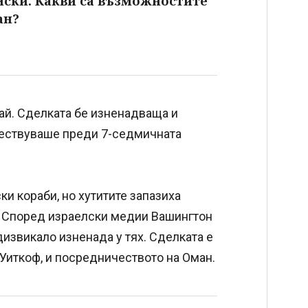
йски. Какви са възможностите
ан?
ай. Сделката бе изненадваща и
ществуваше преди 7-седмичната
ки кораби, но хутитите запазиха
. Според израелски медии Вашингтон
извикало изненада у тях. Сделката е
 Уиткоф, и посредничеството на Оман.