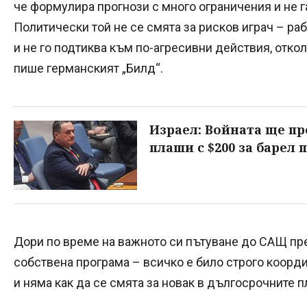
че формулира прогнози с много ограничения и не 
Политически той не се смята за рисков играч – ра
и не го подтиква към по-агресивни действия, отко
пише германският „Билд“.
Израел: Войната ще п
плаши с $200 за барел 
Дори по време на важното си пътуване до САЩ пре
собствена програма – всичко е било строго коорд
и няма как да се смята за новак в дългосрочните п