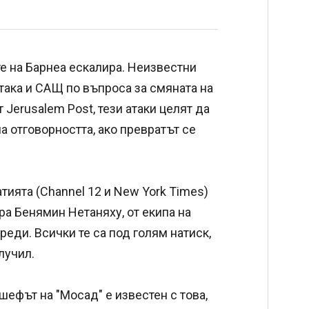
е на Барнеа ескалира. Неизвестни
 така и САЩ по въпроса за смяната на
Jerusalem Post, тези атаки целят да
а отговорността, ако превратът се
тията (Channel 12 и New York Times)
а Бенямин Нетаняху, от екипа на
еди. Всички те са под голям натиск,
лучил.
 шефът на "Мосад" е известен с това,