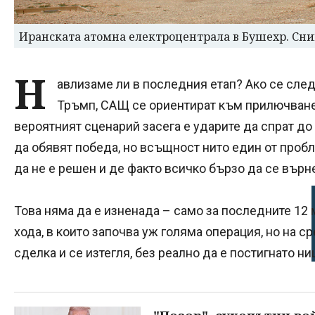
Иранската атомна електроцентрала в Бушехр. Сн
Н
авлизаме ли в последния етап? Ако се сле
Тръмп, САЩ се ориентират към прилючване 
вероятният сценарий засега е ударите да спрат до
да обявят победа, но всъщност нито един от пробл
да не е решен и де факто всичко бързо да се върн
Това няма да е изненада – само за последните 12
хода, в които започва уж голяма операция, но на с
сделка и се изтегля, без реално да е постигнато ни