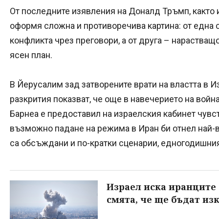
От последните изявления на Доналд Тръмп, както и
оформя сложна и противоречива картина: от една 
конфликта чрез преговори, а от друга – нараств
ясен план.
В Йерусалим зад затворените врати на властта в 
разкрития показват, че още в навечерието на войн
Барнеа е предоставил на израелския кабинет чувст
възможно падане на режима в Иран би отнел най-в
са обсъждани и по-кратки сценарии, едногодишния
Израел иска иранците 
смята, че ще бъдат из