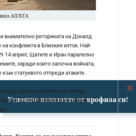
имка АП/БТА
ди внимателно реториката на Доналд
на конфликта в Близкия изток. Най-
 9-14 април, Щатите и Иран паралелно
емите, заради които започна войната,
е към статуквото отпреди атаките.
 месеца Тръмп направи три такива
Успешно излязохте от профила си!
редата ѝ я спира, обявява сключена
що.