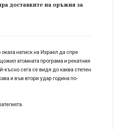
ира доставките на оръжия за
 оказа натиск на Израел да спре
ищожил атомната програма и рекатния
ай-късно сега се видя до каква степен
жава и във втори удар година по-
атегията.