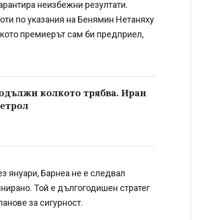
гарантира неизбежни резултати.
боти по указания на Бенямин Нетаняху
лкото премиерът сам би предприел,
родължи колкото трябва. Иран
петрол
з януари, Барнеа не е следвал
инирано. Той е дългогодишен стратег
ланове за сигурност.