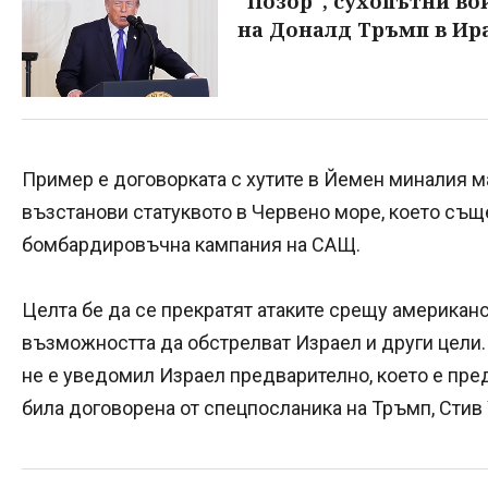
"Позор", сухопътни во
на Доналд Тръмп в Ир
Пример е договорката с хутите в Йемен миналия м
възстанови статуквото в Червено море, което съ
бомбардировъчна кампания на САЩ.
Целта бе да се прекратят атаките срещу американс
възможността да обстрелват Израел и други цели
не е уведомил Израел предварително, което е пред
била договорена от спецпосланика на Тръмп, Стив