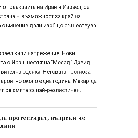
 от реакциите на Иран и Израел, се
страна – възможност за край на
ащо съмнение дали изобщо съществува
Израел кипи напрежение. Нови
ата с Иран шефът на "Мосад" Давид
вителна оценка. Неговата прогноза:
ероятно около една година. Макар да
т се смята за най-реалистичен.
да протестират, въпреки че
клани