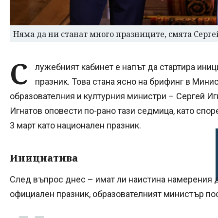
Няма да ни станат много празниците, смята Серге
С
лужебният кабинет е напът да стартира иниц
празник. Това стана ясно на брифинг в Мини
образователния и културния министри – Сергей Иг
Игнатов оповести по-рано тази седмица, като спор
3 март като национален празник.
Инициатива
След въпрос днес – имат ли наистина намерения д
официален празник, образователният министър по