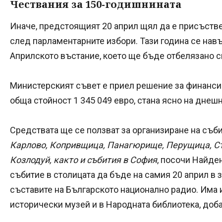
Чествания за 150-годишнината
Иначе, предстоящият 20 април щял да е присъствен
след парламентарните избори. Тази година се навъ
Априлското въстание, което ще бъде отбелязано сп
Министерският съвет е приел решение за финанси
обща стойност 1 345 049 евро, стана ясно на днеш
Средствата ще се ползват за организиране на съб
Карлово, Копривщица, Панагюрище, Перущица, Ст
Козлодуй, както и събития в София
, посочи Найде
събитие в столицата да бъде на самия 20 април в з
съставите на Българското национално радио. Има 
исторически музей и в Народната библиотека, доба