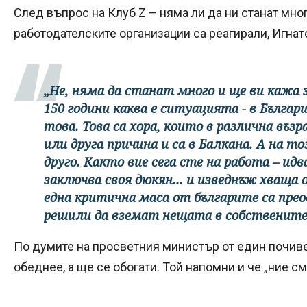
След въпрос на Клуб Z – няма ли да ни станат мно
работодателските организации са реагирали, Игнат
„Не, няма да станат много и ще ви кажа 
150 години каква е ситуацията - в Българи
това. Това са хора, които в различна въз
или друга причина и са в Балкана. А на то
друго. Както вие сега сте на работа – ид
заключва своя дюкян... и изведнъж хваща 
една критична маса от българите са прео
решили да вземат нещата в собствените 
По думите на просветния министър от един почив
обеднее, а ще се обогати. Той напомни и че „ние с