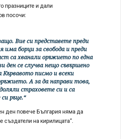
го празниците и дали
ов посочи:
защо. Вие си представете преди
я има борци за свобода и преди
раст са хванали оръжието по една
зи ден се случва нещо съвършено
ва Кървавото писмо и всеки
оръжието. А за да направи това,
доляли страховете си и са
си ръце.“
ен ден повече България няма да
ме създатели на кирилицата“.