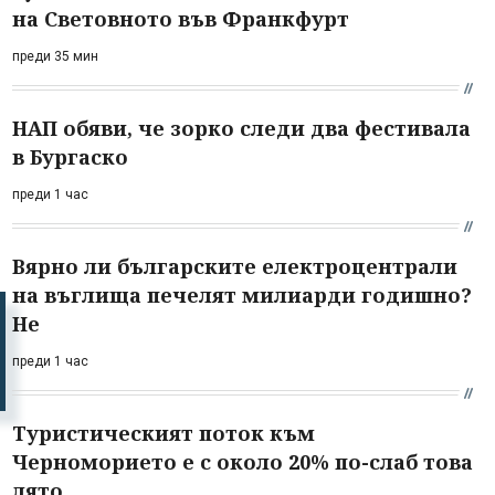
на Световното във Франкфурт
преди 35 мин
НАП обяви, че зорко следи два фестивала
в Бургаско
преди 1 час
Вярно ли българските електроцентрали
на въглища печелят милиарди годишно?
Не
преди 1 час
Туристическият поток към
Черноморието е с около 20% по-слаб това
лято