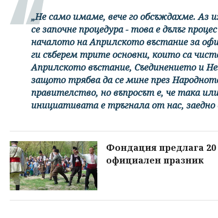
„Не само имаме, вече го обсъждахме. Аз и
се започне процедура - това е дълъг проце
началото на Априлското въстание за офиц
ги съберем трите основни, които са чист
Априлското въстание, Съединението и Не
защото трябва да се мине през Народното
правителство, но въпросът е, че така или
инициативата е тръгнала от нас, заедно
Фондация предлага 20 
официален празник