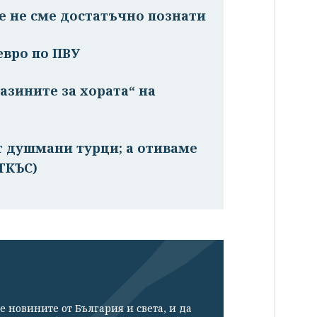
ще не сме достатъчно познати
евро по ПВУ
азините за хората“ на
от душмани турци; а отиваме
ОТКЪС)
е новините от България и света, и да