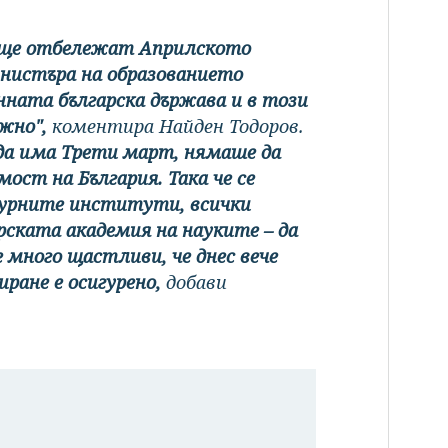
 ще отбележат Априлското
министъра на образованието
нната българска държава и в този
жно",
коментира Найден Тодоров.
да има Трети март, нямаше да
ост на България. Така че се
лтурните институти, всички
рската академия на науките – да
много щастливи, че днес вече
ране е осигурено,
добави