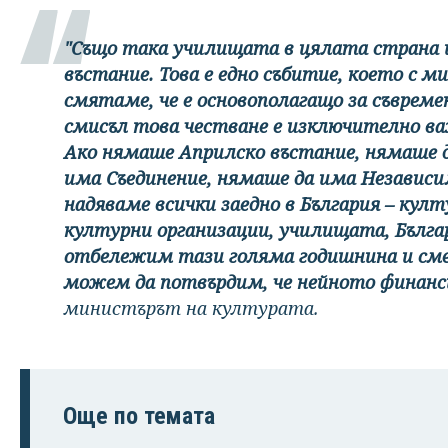
"Също така училищата в цялата страна
въстание. Това е едно събитие, което с 
смятаме, че е основополагащо за съвреме
смисъл това честване е изключително ва
Ако нямаше Априлско въстание, нямаше 
има Съединение, нямаше да има Независим
надяваме всички заедно в България – ку
културни организации, училищата, Бълга
отбележим тази голяма годишнина и сме 
можем да потвърдим, че нейното финанси
министърът на културата.
Още по темата