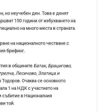
, но неучебен ден. Това е денят
ршват 150 години от избухването на
ециално на много места в страната.
ране на националното честване с
ния брифинг.
ития в общините
Батак, Брацигово,
релча, Лесичово, Златица и
н Тодоров. Очаква се основното
ала 1 на НДК с участието на
и събитие в Националния
ви той.