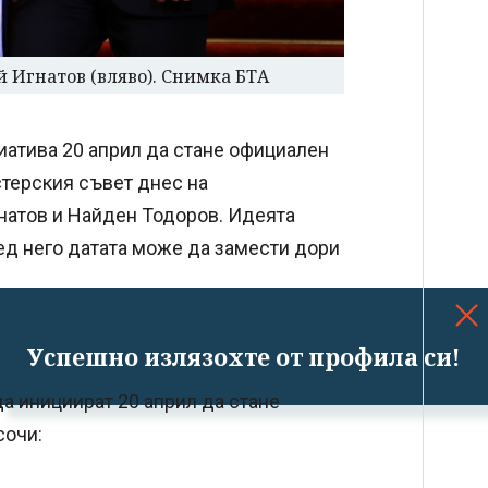
й Игнатов (вляво). Снимка БТА
иатива 20 април да стане официален
стерския съвет днес на
натов и Найден Тодоров. Идеята
ед него датата може да замести дори
Успешно излязохте от профила си!
а инициират 20 април да стане
сочи: