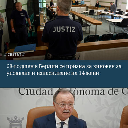
СВЕТЪТ
68-годшен в Берлин се призна за виновен за
упояване и изнасилване на 14 жени