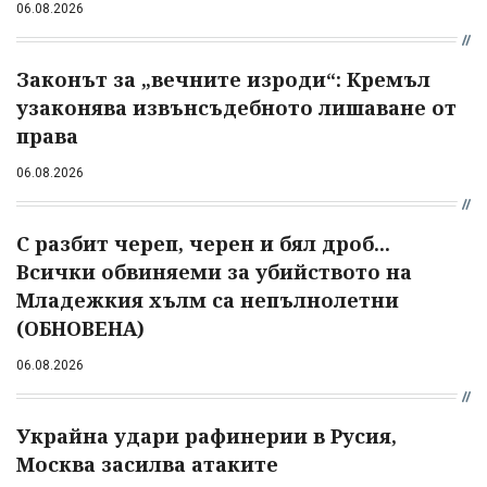
06.08.2026
Законът за „вечните изроди“: Кремъл
узаконява извънсъдебното лишаване от
права
06.08.2026
С разбит череп, черен и бял дроб...
Всички обвиняеми за убийството на
Младежкия хълм са непълнолетни
(ОБНОВЕНА)
06.08.2026
Украйна удари рафинерии в Русия,
Москва засилва атаките