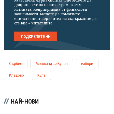
качествена журналистика. Вие можете да
допринесете за нашия стремеж към
истината, неприкривана от финансови
зависимости. Можете да помогнете
единственият поръчител на съдържание да
сте вие – читателите.
ПОДКРЕПЕТЕ НИ
Сърбия
Александър Вучич
избори
Кладово
Кула
НАЙ-НОВИ