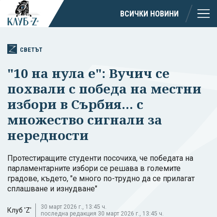
ВСИЧКИ НОВИНИ
СВЕТЪТ
"10 на нула е": Вучич се
похвали с победа на местни
избори в Сърбия... с
множество сигнали за
нередности
Протестиращите студенти посочиха, че победата на
парламентарните избори се решава в големите
градове, където, "е много по-трудно да се прилагат
сплашване и изнудване"
30 март 2026 г., 13:45 ч.
Клуб 'Z'
последна редакция 30 март 2026 г., 13:45 ч.