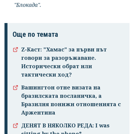
"Блокада".
Още по темата
Z-Каст: "Хамас" за първи път
говори за разоръжаване.
Исторически обрат или
тактически ход?
Вашингтон отне визата на
бразилската посланичка, а
Успешно
Бразилия понижи отношенията с
излязохте от
Аржентина
профила си!
ДЕНЯТ В НЯКОЛКО РЕДА: I was
sitting by the phone*