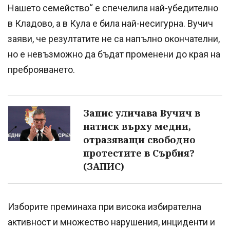
Нашето семейство“ е спечелила най-убедително
в Кладово, а в Кула е била най-несигурна. Вучич
заяви, че резултатите не са напълно окончателни,
но е невъзможно да бъдат променени до края на
преброяването.
Запис уличава Вучич в
натиск върху медии,
отразяващи свободно
протестите в Сърбия?
(ЗАПИС)
Изборите преминаха при висока избирателна
активност и множество нарушения, инциденти и