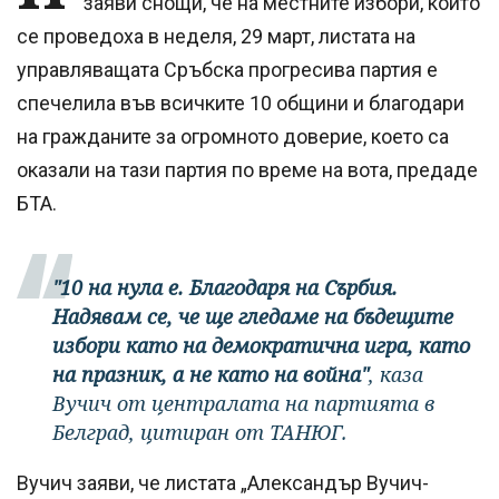
заяви снощи, че на местните избори, които
се проведоха в неделя, 29 март, листата на
управляващата Сръбска прогресива партия е
спечелила във всичките 10 общини и благодари
на гражданите за огромното доверие, което са
оказали на тази партия по време на вота, предаде
БТА.
"10 на нула е. Благодаря на Сърбия.
Надявам се, че ще гледаме на бъдещите
избори като на демократична игра, като
на празник, а не като на война"
, каза
Вучич от централата на партията в
Белград, цитиран от ТАНЮГ.
Вучич заяви, че листата „Александър Вучич-