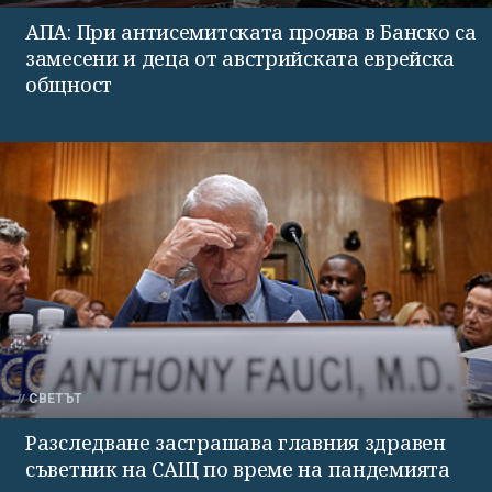
АПА: При антисемитската проява в Банско са
замесени и деца от австрийската еврейска
общност
СВЕТЪТ
Разследване застрашава главния здравен
съветник на САЩ по време на пандемията