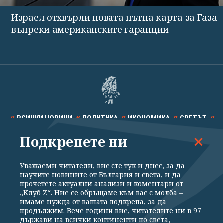
Израел отхвърли новата пътна карта за Газа
въпреки американските гаранции
ВСИЧКИ НОВИНИ
ПОЛИТИКА
ИКОНОМИКА
СВЕТЪТ
Подкрепете ни
СПОРТ
КУЛТУРА
ТЕХНОЛОГИИ
КАЛЕЙДОСКОП
МНЕНИЯ
Уважаеми читатели, вие сте тук и днес, за да
научите новините от България и света, и да
прочетете актуални анализи и коментари от
„Клуб Z“. Ние се обръщаме към вас с молба –
имаме нужда от вашата подкрепа, за да
продължим. Вече години вие, читателите ни в 97
Общи условия
Политика за поверителност
държави на всички континенти по света,