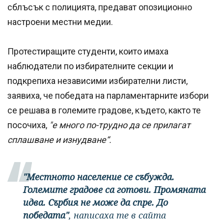
сблъсък с полицията, предават опозиционно
настроени местни медии.
Протестиращите студенти, които имаха
наблюдатели по избирателните секции и
подкрепиха независими избирателни листи,
заявиха, че победата на парламентарните избори
се решава в големите градове, където, както те
посочиха,
"е много по-трудно да се прилагат
сплашване и изнудване“.
"Местното население се събужда.
Големите градове са готови. Промяната
идва. Сърбия не може да спре. До
победата"
, написаха те в сайта