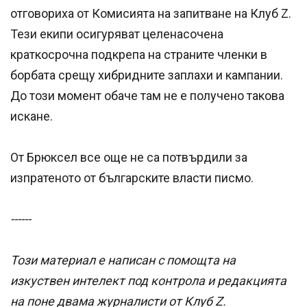
отговориха от Комисията на запитване на Клуб Z.
Тези екипи осигуряват целенасочена
краткосрочна подкрепа на страните членки в
борбата срещу хибридните заплахи и кампании.
До този момент обаче там не е получено такова
искане.
От Брюксел все още не са потвърдили за
изпратеното от българските власти писмо.
------
Този материал е написан с помощта на
изкуствен интелект под контрола и редакцията
на поне двама журналисти от Клуб Z.