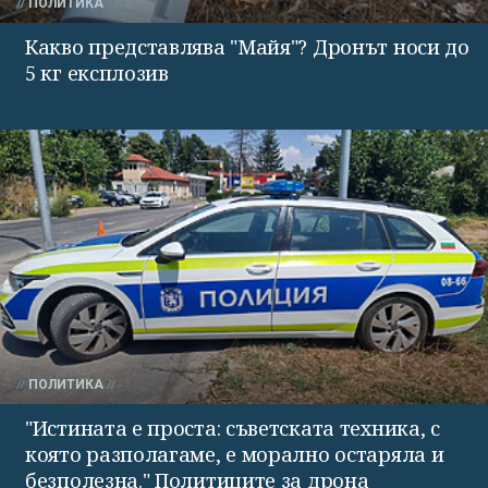
ПОЛИТИКА
Какво представлява "Майя"? Дронът носи до
5 кг експлозив
ПОЛИТИКА
"Истината е проста: съветската техника, с
която разполагаме, е морално остаряла и
безполезна." Политиците за дрона