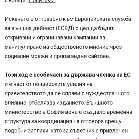
съобщи
„Политико“
.
Искането е отправено към Европейската служба
за външна дейност (ЕСВД) с цел да бъдат
откривани и ограничавани кампании за
манипулиране на общественото мнение чрез
социални мрежи и пропагандни сайтове.
Този ход е необичаен за държава членка на ЕС
и е част от по-широките усилия на
правителството да се справи с чуждестранното
влияние, отбелязва изданието. Външното
министерство в София вече е създало временна
структура за координация на отговора срещу
подобни заплахи, като за съветник е привлечен