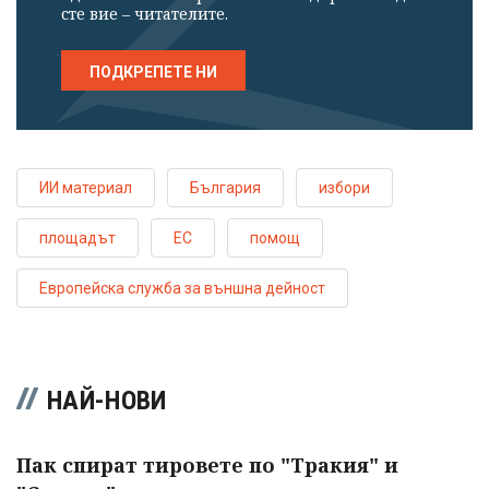
сте вие – читателите.
ПОДКРЕПЕТЕ НИ
ИИ материал
България
избори
площадът
ЕС
помощ
Европейска служба за външна дейност
НАЙ-НОВИ
Пак спират тировете по "Тракия" и