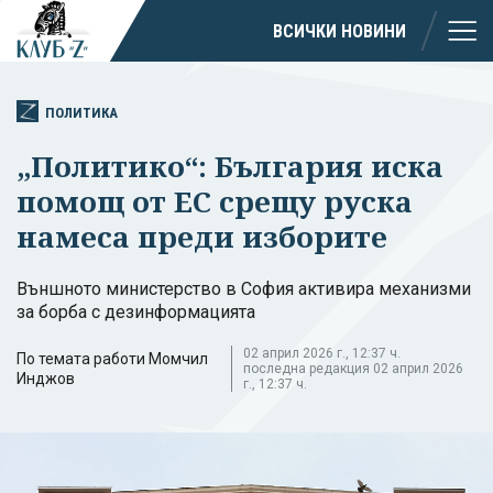
ВСИЧКИ НОВИНИ
ПОЛИТИКА
„Политико“: България иска
помощ от ЕС срещу руска
намеса преди изборите
Външното министерство в София активира механизми
за борба с дезинформацията
02 април 2026 г., 12:37 ч.
По темата работи Момчил
последна редакция 02 април 2026
Инджов
г., 12:37 ч.