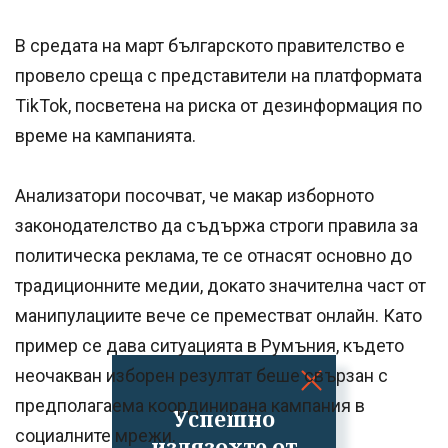
В средата на март българското правителство е
провело среща с представители на платформата
TikTok, посветена на риска от дезинформация по
време на кампанията.
Анализатори посочват, че макар изборното
законодателство да съдържа строги правила за
политическа реклама, те се отнасят основно до
традиционните медии, докато значителна част от
манипулациите вече се преместват онлайн. Като
пример се дава ситуацията в Румъния, където
неочакван изборен резултат беше свързан с
предполагаема координирана кампания в
Успешно
социалните мрежи.
излязохте от