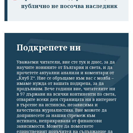
публично не посочва наследник
Подкрепете ни
Уважаеми читатели, вие сте тук и днес, за да
научите новините от България и света, и да
прочетете актуални анализи и коментари от
„Клуб Z“. Ние се обръщаме към вас с молба –
имаме нужда от вашата подкрепа, за да
продължим. Вече години вие, читателите ни
в 97 държави на всички континенти по света,
отваряте всеки ден страницата ни в интернет
в търсене на истинска, независима и
качествена журналистика. Вие можете да
допринесете за нашия стремеж към
истината, неприкривана от финансови
зависимости. Можете да помогнете
единственият поръчител на съдържание да