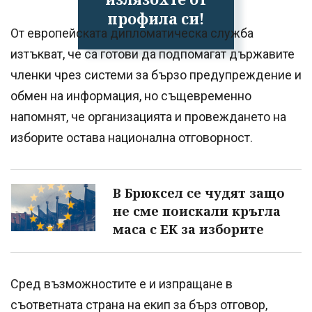
профила си!
От европейската дипломатическа служба
изтъкват, че са готови да подпомагат държавите
членки чрез системи за бързо предупреждение и
обмен на информация, но същевременно
напомнят, че организацията и провеждането на
изборите остава национална отговорност.
В Брюксел се чудят защо
не сме поискали кръгла
маса с ЕК за изборите
Сред възможностите е и изпращане в
съответната страна на екип за бърз отговор,