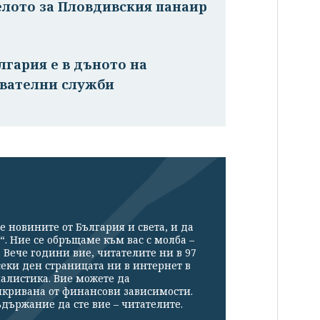
елото за Пловдивския панаир
лгария е в дъното на
авателни служби
е новините от България и света, и да
“. Ние се обръщаме към вас с молба –
Вече години вие, читателите ни в 97
секи ден страницата ни в интернет в
налистика. Вие можете да
икривана от финансови зависимости.
държание да сте вие – читателите.