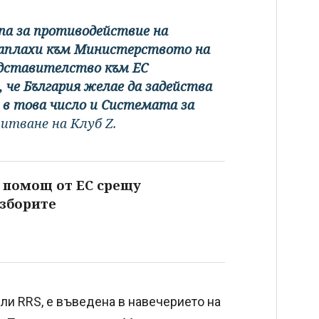
упа за противодействие на
заплахи към Министерството на
едставителство към ЕС
че България желае да задейства
 в това число и Системата за
питване на Клуб Z.
 помощ от ЕС срещу
зборите
или RRS, е въведена в навечерието на