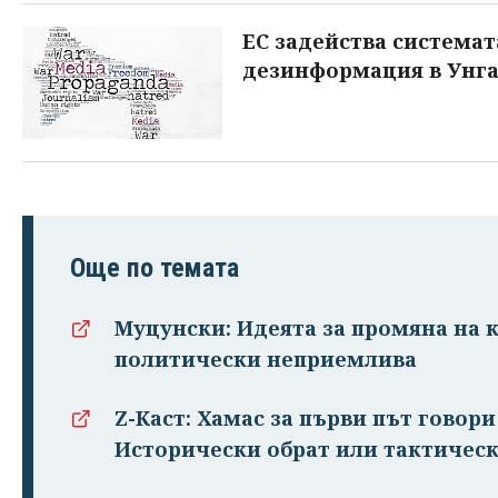
ЕС задейства система
дезинформация в Унг
Още по темата
Муцунски: Идеята за промяна на 
политически неприемлива
Z-Каст: Хамас за първи път говор
Исторически обрат или тактическ