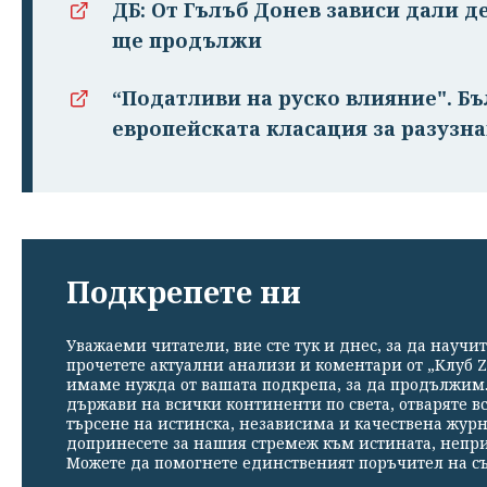
ДБ: От Гълъб Донев зависи дали д
ще продължи
“Податливи на руско влияние". Бъ
европейската класация за разузн
Подкрепете ни
Уважаеми читатели, вие сте тук и днес, за да научит
прочетете актуални анализи и коментари от „Клуб Z
имаме нужда от вашата подкрепа, за да продължим. 
държави на всички континенти по света, отваряте в
търсене на истинска, независима и качествена жур
допринесете за нашия стремеж към истината, непр
Можете да помогнете единственият поръчител на съ