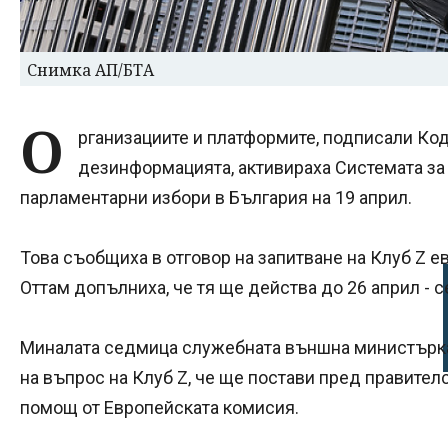
Снимка АП/БТА
О
рганизациите и платформите, подписали Ко
дезинформацията, активираха Системата за
парламентарни избори в България на 19 април.
Това съобщиха в отговор на запитване на Клуб Z 
Оттам допълниха, че тя ще действа до 26 април - 
Миналата седмица служебната външна министърка
на въпрос на Клуб Z, че ще постави пред правител
помощ от Европейската комисия.