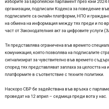
изборите за Европейски парламент през юни 2024 г
организации, подписали Кодекса за поведение въ
подписалите са онлайн платформи, НПО и граждан
на обмена на информация между тях преди и по вр
част от Законодателния акт за цифровите услуги (З
Тя представлява ограничена във времето специал
комуникация, която позволява на подписалите стра
сигнализират за чувствително във времето съдърж
според тях представляват заплаха за целостта на 
платформите в съответствие с техните политики.
Наскоро СБР бе задействана във връзка с парламе
проведат на 12 април – седмица преди вота у нас.