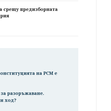
та срещу предизборната
ария
конституцията на РСМ е
и за разоръжаване.
и ход?