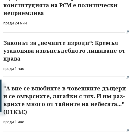
конституцията на РСМ е политически
неприемлива
преди 24 мин
Законът за „вечните изроди“: Кремъл
узаконява извънсъдебното лишаване от
права
преди 1 час
"А вие се влюбихте в чо­вешките дъщери
и се омърсихте, лягайки с тях. И им раз­
крихте много от тайните на небесата..."
(ОТКЪС)
преди 1 час