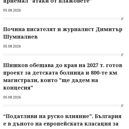
приемал "атаки от плажовете"
05.08.2026
Почина писателят и журналист Димитър
Шумналиев
05.08.2026
Шишков обещава до края на 2027 т. готов
проект за детската болница и 800-те км
магистрали, които "ще дадем на
концесия"
05.08.2026
“Податливи на руско влияние". България
е в дъното на европейската класация за