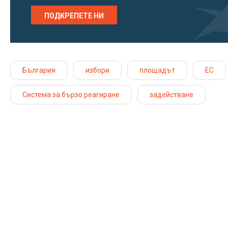
ПОДКРЕПЕТЕ НИ
България
избори
площадът
ЕС
Система за бързо реагиране
задействане