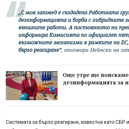
„С моя заповед е създадена Работната гр
дезинформацията и борба с хибридните 
външните работи. А постоянното ни пр
информира Комисията по официален път, 
възможните механизми в рамките на ЕС,
бързо реагиране“
, отговори Нейнски на за
Още утре ще поискаме
дезинформацията за и
Системата за бързо реагиране, известна като СБР 