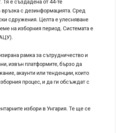
. Тя е създадена от 44-те
в връзка с дезинформацията. Сред
ски сдружения. Целта е улесняване
еме на изборния период. Системата е
АЦУ).
изирана рамка за сътрудничество и
ни, извън платформите, бързо да
ание, акаунти или тенденции, които
изборния процес, и да ги обсъждат с
нтарните избори в Унгария. Те ще се