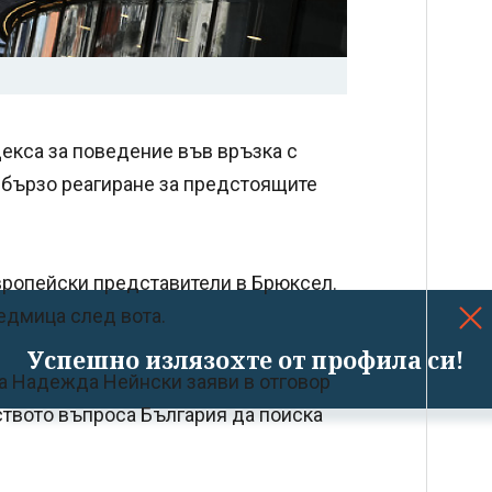
декса за поведение във връзка с
 бързо реагиране за предстоящите
европейски представители в Брюксел.
седмица след вота.
Успешно излязохте от профила си!
 Надежда Нейнски заяви в отговор
ството въпроса България да поиска