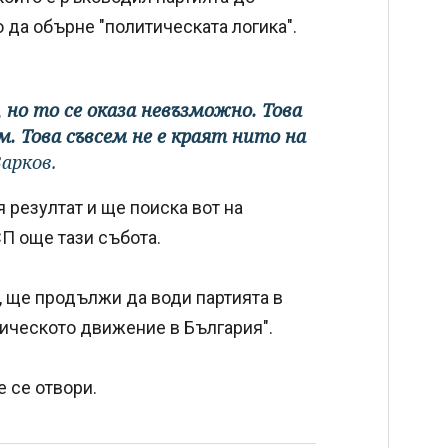
о да обърне "политическата логика".
но то се оказа невъзможно. Това
м. Това съвсем не е краят нито на
Зарков.
 резултат и ще поиска вот на
СП още тази събота.
и, ще продължи да води партията в
тическото движение в България".
е се отвори.