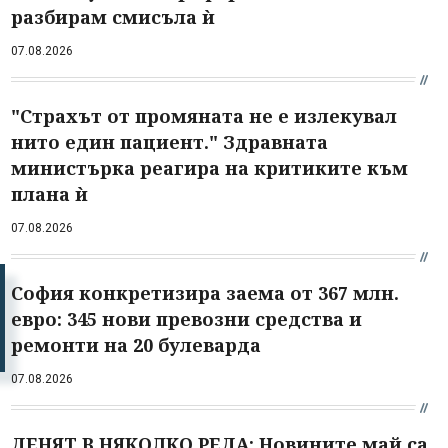
разбирам смисъла ѝ
07.08.2026
"Страхът от промяната не е излекувал
нито един пациент." Здравната
министърка реагира на критиките към
плана ѝ
07.08.2026
София конкретизира заема от 367 млн.
евро: 345 нови превозни средства и
ремонти на 20 булеварда
07.08.2026
ДЕНЯТ В НЯКОЛКО РЕДА: Новините май са