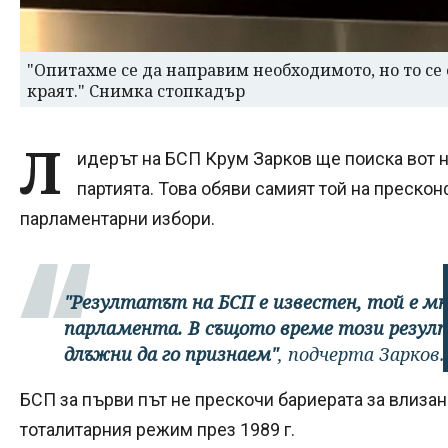
"Опитахме се да направим необходимото, но то се 
краят." Снимка стопкадър
Л
идерът на БСП Крум Зарков ще поиска вот 
партията. Това обяви самият той на преско
парламентарни избори.
"Резултатът на БСП е известен, той е мн
парламента. В същото време този резулт
длъжни да го признаем"
, подчерта Зарков.
БСП за първи път не прескочи бариерата за влизан
тоталитарния режим през 1989 г.