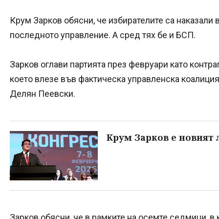
Крум Зарков обясни, че избирателите са наказали в
последното управление. А сред тях бе и БСП.
Зарков оглави партията през февруари като контр
което влезе във фактическа управленска коалиция
Делян Пеевски.
Крум Зарков е новият 
Зарков обясни, че в рамките на осемте седмици, в