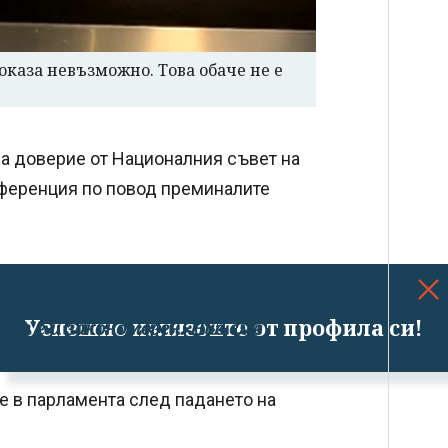
оказа невъзможно. Това обаче не е
на доверие от Националния съвет на
нференция по повод преминалите
ого лош, той ни оставя извън
Успешно излязохте от профила си!
ат е и закономерен. Ние сме
е в парламента след падането на