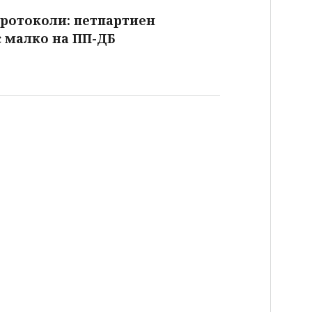
протоколи: петпартиен
с малко на ПП-ДБ