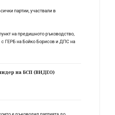
сички партии, участвали в
апункт на предишното ръководство,
 с ГЕРБ на Бойко Борисов и ДПС на
лидер на БСП (ВИДЕО)
 които е ръководил партията до