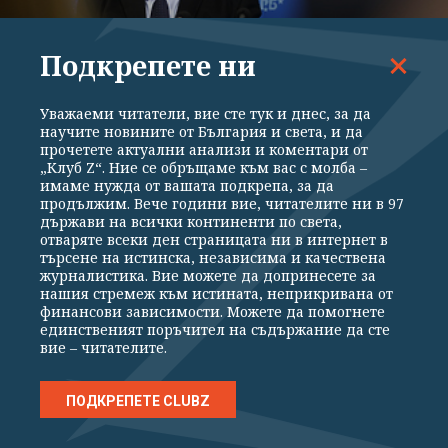
ИЗБОРИ 2026
Подкрепете ни
Борисов: Не смятам да подавам оставка
(ВИДЕО)
Уважаеми читатели, вие сте тук и днес, за да
научите новините от България и света, и да
прочетете актуални анализи и коментари от
„Клуб Z“. Ние се обръщаме към вас с молба –
имаме нужда от вашата подкрепа, за да
продължим. Вече години вие, читателите ни в 97
държави на всички континенти по света,
отваряте всеки ден страницата ни в интернет в
търсене на истинска, независима и качествена
журналистика. Вие можете да допринесете за
нашия стремеж към истината, неприкривана от
финансови зависимости. Можете да помогнете
единственият поръчител на съдържание да сте
вие – читателите.
ИЗБОРИ 2026
ПОДКРЕПЕТЕ CLUBZ
Йордан Цонев и Стефка Костадинова не
успяха да станат депутати от ДПС