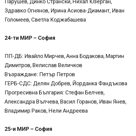
Парушев, Динко Странски, Нихал Юзерган,
Здравко Огнянов, Ирина Асиова-Диамант, Иван
Голомеев, Светла Коджабашева
24-ти МИР – София
ПП-ДБ: Ивайло Мирчев, Анна Бодакова, Мартин
Димитров, Велислав Величков
Възраждане: Петър Петров
ГЕРБ-СДС: Делян Добрев, Йорданка Фандъкова
Прогресивна България: Стефан Белчев,
Александра Вълчева, Васил Горанов, Иван Янев,
Владимир Раков, Нели Андреева
25-и МИР – София