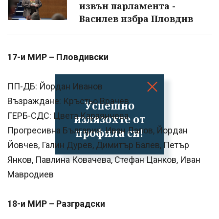
извън парламента -
Василев избра Пловдив
17-и МИР – Пловдивски
ПП-ДБ: Йордан Иванов
Възраждане: Кръстьо Врачев
Успешно
ГЕРБ-СДС: Цвета Караянчева
излязохте от
Прогресивна България: Иван Лалов, Йордан
профила си!
Йовчев, Галин Дурев, Димитър Балев, Петър
Янков, Павлина Ковачева, Стефан Цанков, Иван
Мавродиев
18-и МИР – Разградски