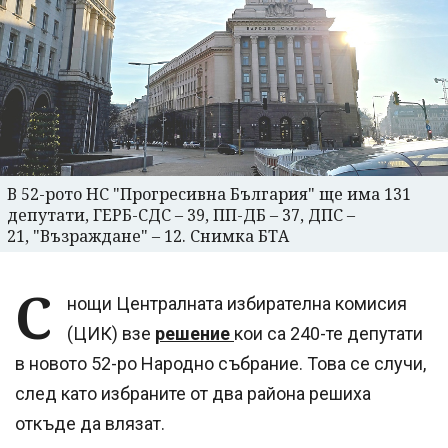
В 52-рото НС "Прогресивна България" ще има 131
депутати, ГЕРБ-СДС – 39, ПП-ДБ – 37, ДПС –
21, "Възраждане" – 12. Снимка БТА
С
нощи Централната избирателна комисия
(ЦИК) взе
решение
кои са 240-те депутати
в новото 52-ро Народно събрание. Това се случи,
след като избраните от два района решиха
откъде да влязат.