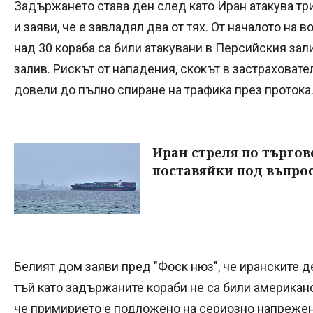
Задържането става ден след като Иран атакува тр
и заяви, че е завладял два от тях. От началото на
над 30 кораба са били атакувани в Персийския зал
залив. Рискът от нападения, скокът в застраховат
довели до пълно спиране на трафика през протока
Иран стреля по търгов
поставяйки под въпро
Белият дом заяви пред "Фоск нюз", че иранските 
тъй като задържаните кораби не са били американс
че примирието е подложено на сериозно напрежен