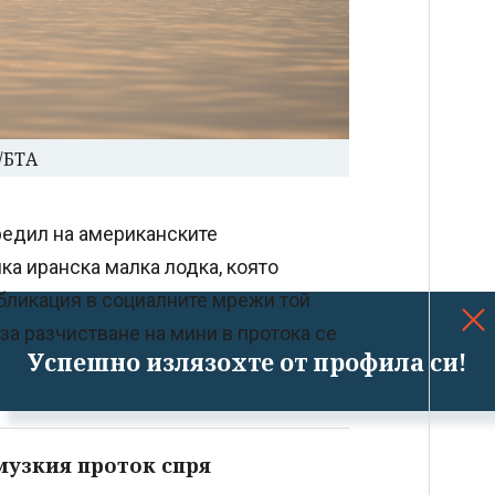
/БТА
едил на американските
ка иранска малка лодка, която
убликация в социалните мрежи той
 за разчистване на мини в протока се
Успешно излязохте от профила си!
музкия проток спря