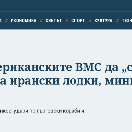
А
ИКОНОМИКА
СВЕТЪТ
СПОРТ
КУЛТУРА
ТЕХ
риканските ВМС да „с
на ирански лодки, ми
нкер, удари по търговски кораби и