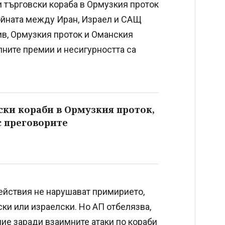
и търговски кораба в Ормузкия проток
 войната между Иран, Израел и САЩ
ив, Ормузкия проток и Оманския
елните премии и несигурността са
.
ски кораби в Ормузкия проток,
с преговорите
действия не нарушават примирието,
ки или израелски. Но АП отбелязва,
ие заради взаимните атаки по кораби