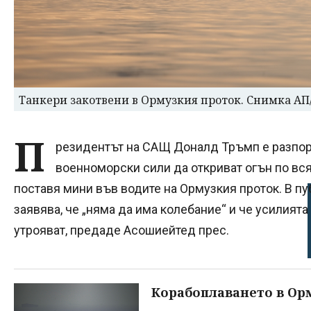
Танкери закотвени в Ормузкия проток. Снимка АП
П
резидентът на САЩ Доналд Тръмп е разпор
военноморски сили да откриват огън по вся
поставя мини във водите на Ормузкия проток. В п
заявява, че „няма да има колебание“ и че усилията
утрояват, предаде Асошиейтед прес.
Корабоплаването в Ор