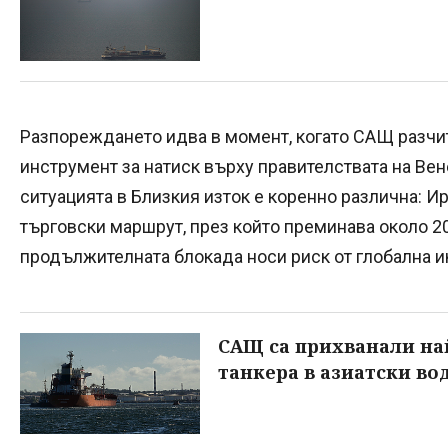
Разпореждането идва в момент, когато САЩ разчит
инструмент за натиск върху правителствата на Вен
ситуацията в Близкия изток е коренно различна: 
търговски маршрут, през който преминава около 20%
продължителната блокада носи риск от глобална и
САЩ са прихванали на
танкера в азиатски во