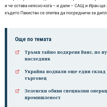
и че остава неясно кога – и дали – САЩ и Иран ще
където Пакистан се опитва да посредничи за дип
Още по темата
Тръмп тайно подкрепя Ванс, но п
наследник
Украйна подпали още един склад 
търговец
Зеленски обяви специални операц
промишленост