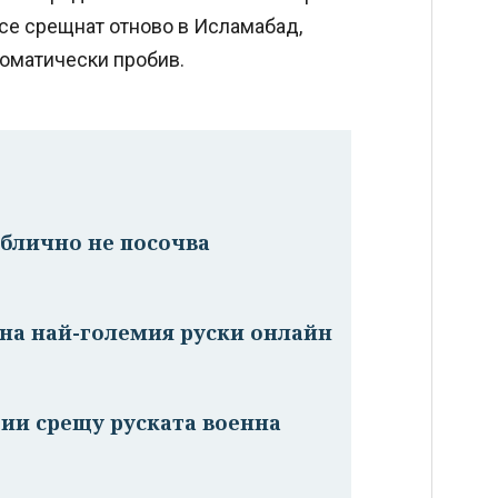
 се срещнат отново в Исламабад,
ломатически пробив.
ублично не посочва
на най-големия руски онлайн
ии срещу руската военна