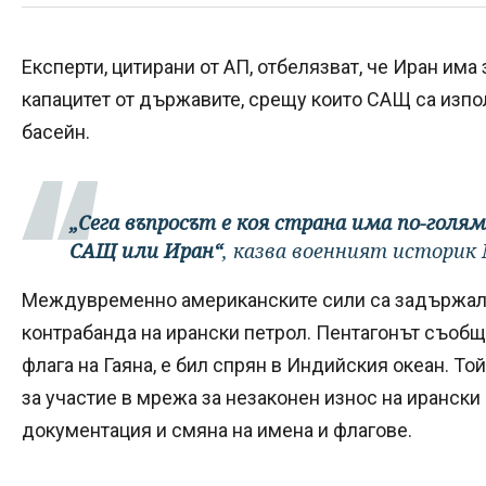
Експерти, цитирани от АП, отбелязват, че Иран има
капацитет от държавите, срещу които САЩ са изпо
басейн.
„Сега въпросът е коя страна има по-голя
САЩ или Иран“
, казва военният историк
Междувременно американските сили са задържали
контрабанда на ирански петрол. Пентагонът съобщи
флага на Гаяна, е бил спрян в Индийския океан. То
за участие в мрежа за незаконен износ на иранск
документация и смяна на имена и флагове.