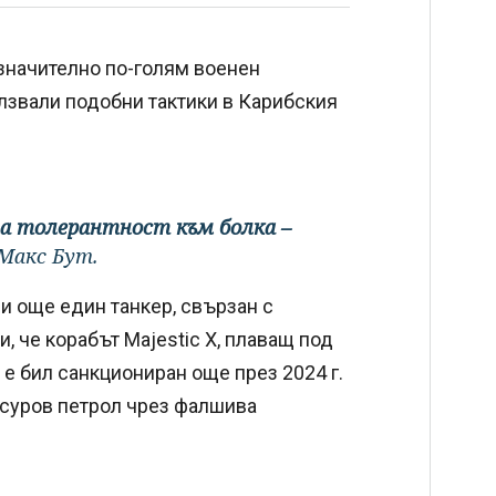
 значително по-голям военен
лзвали подобни тактики в Карибския
ма толерантност към болка –
 Макс Бут.
 още един танкер, свързан с
, че корабът Majestic X, плаващ под
й е бил санкциониран още през 2024 г.
и суров петрол чрез фалшива