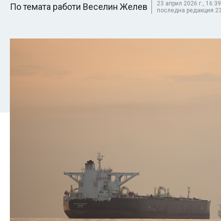
23 април 2026 г., 16:39
По темата работи Веселин Желев
последна редакция 23 