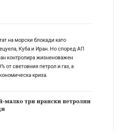
ат на морски блокади като
ецуела, Куба и Иран. Но според АП
Иран контролира жизненоважен
 от световния петрол и газ, а
кономическа криза.
й-малко три ирански петролни
ди