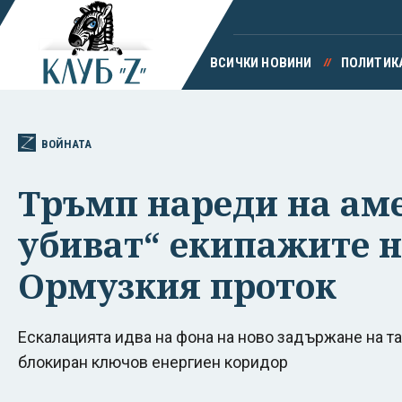
ВСИЧКИ НОВИНИ
ПОЛИТИК
ВОЙНАТА
Тръмп нареди на аме
убиват“ екипажите 
Ормузкия проток
Ескалацията идва на фона на ново задържане на та
блокиран ключов енергиен коридор