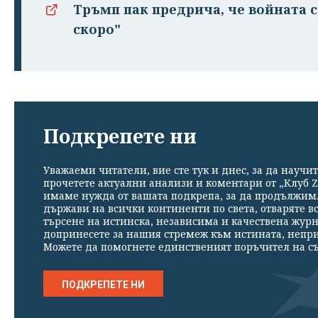
Тръмп пак предрича, че войната 
скоро"
Подкрепете ни
Уважаеми читатели, вие сте тук и днес, за да научит
прочетете актуални анализи и коментари от „Клуб Z
имаме нужда от вашата подкрепа, за да продължим. 
държави на всички континенти по света, отваряте в
търсене на истинска, независима и качествена жур
допринесете за нашия стремеж към истината, непр
Можете да помогнете единственият поръчител на съ
ПОДКРЕПЕТЕ НИ