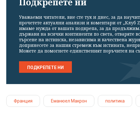
Подкрепете ни
Уважаеми читатели, вие сте тук и днес, за да научит
прочетете актуални анализи и коментари от „Клуб Z
имаме нужда от вашата подкрепа, за да продължим. 
държави на всички континенти по света, отваряте в
търсене на истинска, независима и качествена жур
допринесете за нашия стремеж към истината, непр
Можете да помогнете единственият поръчител на съ
ПОДКРЕПЕТЕ НИ
Франция
Еманюел Макрон
политика