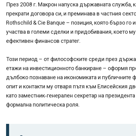
През 2008 г. Макрон напуска държавната служба, ка
прекрати договора си, и преминава в частния сект
Rothschild & Cie Banque – позиция, която бързо го
участва в големи сделки и придобивания, което м
ефективен финансов стратег.
Този период – от философските среди през държа
етажи на инвестиционното банкиране – оформя про
дълбоко познаване на икономиката и публичните 
опит и контакти му отваря пътя към Елисейския дво
като заместник‑генерален секретар на президента
формална политическа роля.