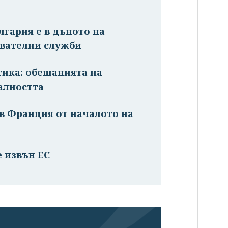
лгария е в дъното на
авателни служби
тика: обещанията на
алността
в Франция от началото на
 извън ЕС