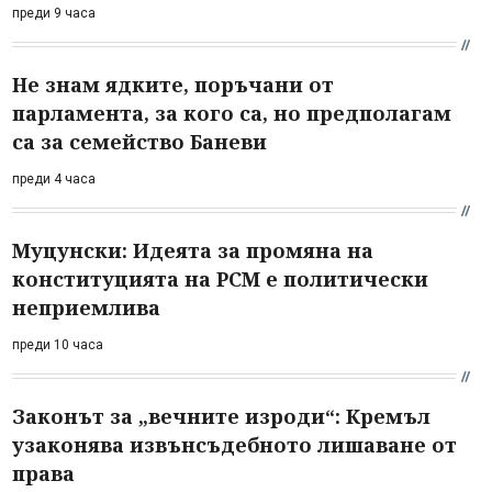
преди 9 часа
Не знам ядките, поръчани от
парламента, за кого са, но предполагам
са за семейство Баневи
преди 4 часа
Муцунски: Идеята за промяна на
конституцията на РСМ е политически
неприемлива
преди 10 часа
Законът за „вечните изроди“: Кремъл
узаконява извънсъдебното лишаване от
права