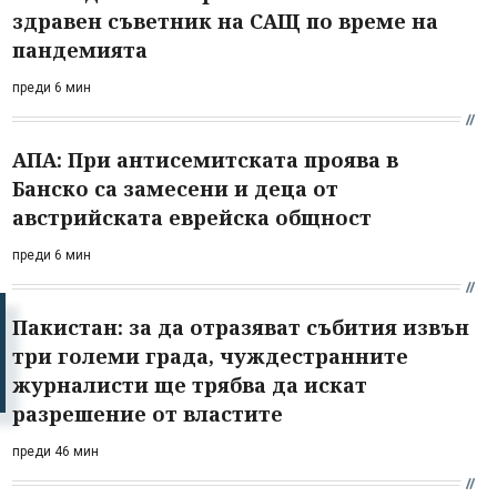
здравен съветник на САЩ по време на
пандемията
преди 6 мин
АПА: При антисемитската проява в
Банско са замесени и деца от
австрийската еврейска общност
преди 6 мин
Пакистан: за да отразяват събития извън
три големи града, чуждестранните
журналисти ще трябва да искат
разрешение от властите
преди 46 мин