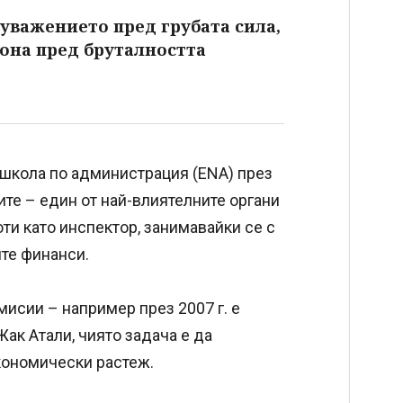
уважението пред грубата сила,
она пред бруталността
школа по администрация (ENA) през
ите – един от най-влиятелните органи
и като инспектор, занимавайки се с
ите финанси.
мисии – например през 2007 г. е
ак Атали, чиято задача е да
кономически растеж.