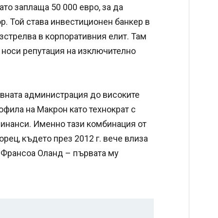
то заплаща 50 000 евро, за да
ор. Той става инвестиционен банкер в
 изстрелва в корпоративния елит. Там
у носи репутация на изключително
вната администрация до високите
фила на Макрон като технократ с
финанси. Именно тази комбинация от
рец, където през 2012 г. вече влиза
 Франсоа Оланд – първата му