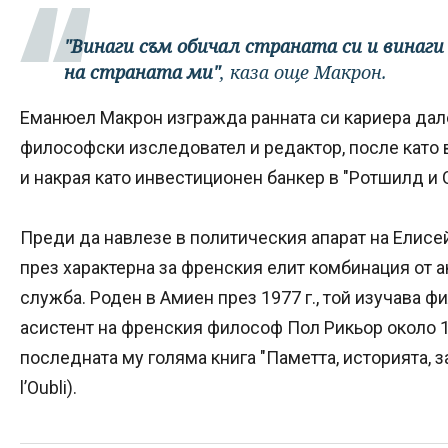
"Винаги съм обичал страната си и винаг
на страната ми"
, каза още Макрон.
Еманюел Макрон изгражда ранната си кариера дале
философски изследовател и редактор, после като
и накрая като инвестиционен банкер в "Ротшилд и Си
Преди да навлезе в политическия апарат на Елис
през характерна за френския елит комбинация от 
служба. Роден в Амиен през 1977 г., той изучава 
асистент на френския философ Пол Рикьор около 19
последната му голяма книга "Паметта, историята, заб
l’Oubli).