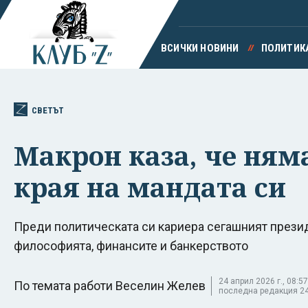
ВСИЧКИ НОВИНИ
ПОЛИТИК
СВЕТЪТ
Макрон каза, че няма
края на мандата си
Преди политическата си кариера сегашният прези
философията, финансите и банкерството
24 април 2026 г., 08:57
По темата работи Веселин Желев
последна редакция 24 