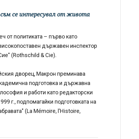
и съм се интересувал от живота
ч от политиката – първо като
 високопоставен държавен инспектор
е" (Rothschild & Cie).
ейския дворец, Макрон преминава
академична подготовка и държавна
философия и работи като редакторски
99 г., подпомагайки подготовката на
равата" (La Mémoire, l’Histoire,