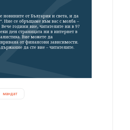
е новините от България и света, и да
“. Ние се обръщаме към вас с молба –
Вече години вие, читателите ни в 97
секи ден страницата ни в интернет в
налистика. Вие можете да
икривана от финансови зависимости.
държание да сте вие – читателите.
мандат