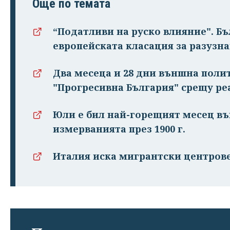
Още по темата
“Податливи на руско влияние". Бъ
европейската класация за разузн
Два месеца и 28 дни външна поли
"Прогресивна България" срещу ре
Юли е бил най-горещият месец въ
измерванията през 1900 г.
Италия иска мигрантски центрове