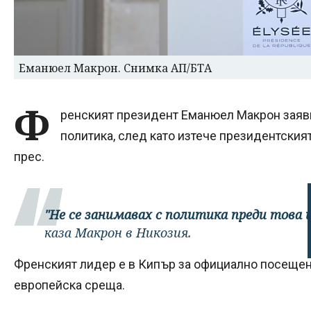
Еманюел Макрон. Снимка АП/БТА
Ф
ренският президент Еманюел Макрон заяви
политика, след като изтече президентския
прес.
"Не се занимавах с политика преди това и
каза Макрон в Никозия.
Френският лидер е в Кипър за официално посещени
европейска среща.