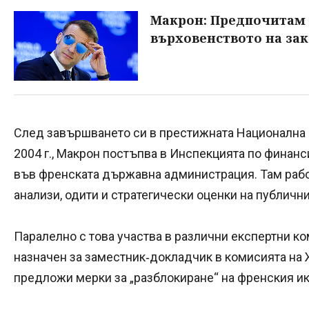
Макрон: Предпочитам 
върховенството на зак
След завършването си в престижната Национална 
2004 г., Макрон постъпва в Инспекцията по финанс
във френската държавна администрация. Там работ
анализи, одити и стратегически оценки на публичн
Паралелно с това участва в различни експертни ко
назначен за заместник‑докладчик в комисията на Ж
предложи мерки за „разблокиране“ на френския и