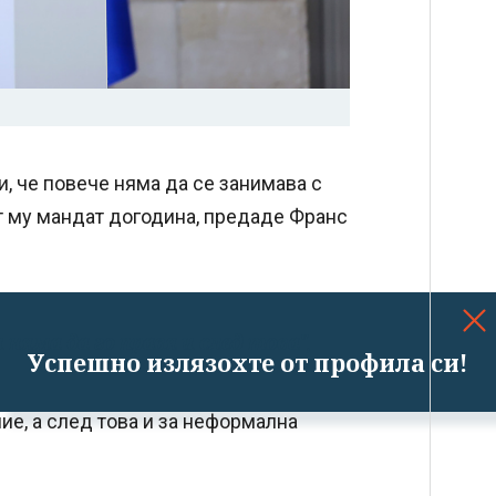
, че повече няма да се занимава с
т му мандат догодина, предаде Франс
 няма да го правя и след това"
,
Успешно излязохте от профила си!
е, а след това и за неформална