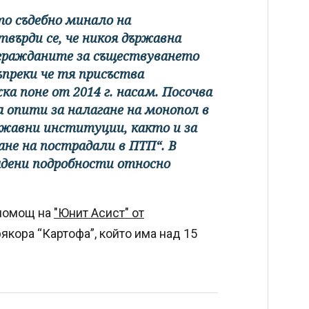
то съдебно минало на
върди се, че никоя държавна
гражданите за съществуването
ъпреки че тя присъства
ка поне от 2014 г. насам. Посочва
а опити за налагане на монопол в
ржавни институции, както и за
ане на пострадали в ПТП“. В
адени подробности относно
 помощ на
"Юнит Асист" от
якора “Картофа”, който има над 15