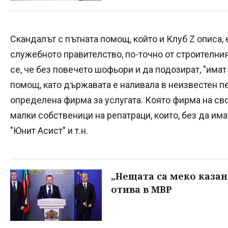
Скандалът с пътната помощ, който и Клуб Z описа, е
служебното правителство, по-точно от строителни
се, че без повечето шофьори и да подозират, "имат
помощ, като държавата е наливала в неизвестен п
определена фирма за услугата. Която фирма на св
малки собственици на репатраци, които, без да им
"Юнит Асист" и т.н.
„Нещата са меко казан
отива в МВР