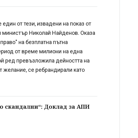
 един от тези, извадени на показ от
я министър Николай Найденов. Оказа
 право" на безплатна пътна
ериод от време милиони на една
ой ред превъзложила дейността на
ат желание, се ребрандирали като
о скандални“: Доклад за АПИ