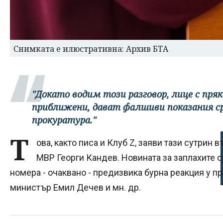
Снимката е илюстративна: Архив БТА
"Докато водим този разговор, лице с пряк
приближени, дават фалшиви показания с
прокуратура."
Т
ова, както писа и Клуб Z, заяви тази сутрин 
МВР Георги Кандев. Новината за заплахите 
номера - очаквано - прeдизвика бурна реакция у 
министър Емил Дечев и мн. др.