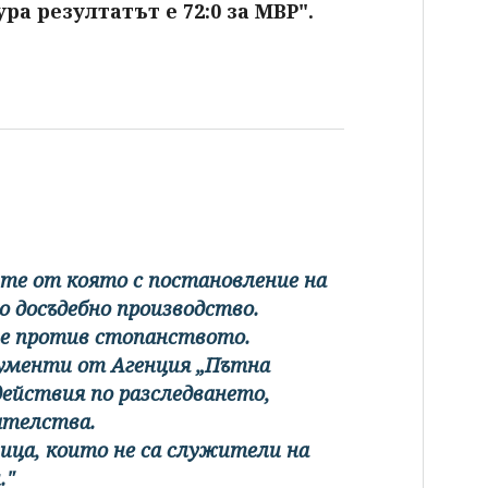
ра резултатът е 72:0 за МВР".
ните от която с постановление на
о досъдебно производство.
ие против стопанството.
кументи от Агенция „Пътна
действия по разследването,
зателства.
ица, които не са служители на
."