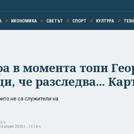
А
ИКОНОМИКА
СВЕТЪТ
СПОРТ
КУЛТУРА
ТЕХ
фа в момента топи Гео
, че разследва... Ка
ито не са служители на
3 ч.
 април 2026 г., 13:14 ч.