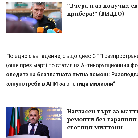
"Вчера и аз получих с
прибера!" (ВИДЕО)
По едно съвпадение, също днес СГП разпространи
(още през март) по статия на Антикорупционния фон
следите на безплатната пътна помощ: Разследв
злоупотреби в АПИ за стотици милиони“.
Нагласен търг за мант
ремонти без гаранции 
стотици милиони