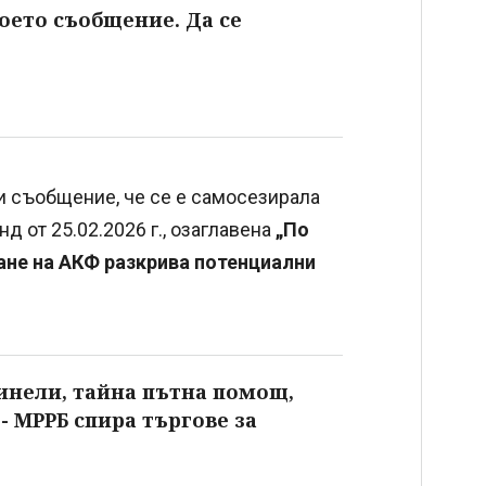
воето съобщение. Да се
 съобщение, че се е самосезирала
д от 25.02.2026 г., озаглавена
„По
ане на АКФ разкрива потенциални
инели, тайна пътна помощ,
- МРРБ спира търгове за