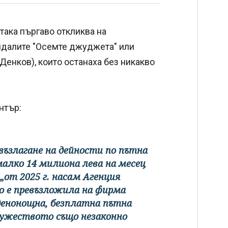
така пъргаво откликва на
ндалите "Осемте джуджета" или
Денков), които останаха без никакво
нтър:
възлагане на дейности по пътна
малко 14 милиона лева на месец
 „от 2025 г. насам Агенция
о е превъзложила на фирма
енонощна, безплатна пътна
ружеството също незаконно