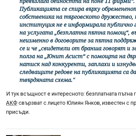
превъзлага дейността на поне 11 фирми“.
Публикацията се спира върху обременено
собственика на търговското дружество, т
институция не е информирала публично 
на услугата „безплатна пътна помощ“, в
неизменно в договорите за пътна поддръж
се и че „свидетели от бранша говорят и з
полза на „Юнит Асист“ с помощта на дъ
натиск над конкуренти, заплахи и изнудв
следващите редове на публикацията са д
твърдяната схема."
И тук всъщност е интересното: безплатната пътна
АКФ
свързват с лицето Юлиян Янков, известен с пр
присъди.