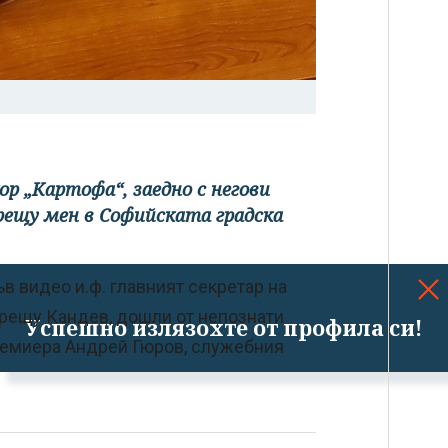
ор „Картофа“, заедно с негови
рещу мен в Софийската градска
във видео и.ф. главният секретар на
срещу Кандев, дошли от непознати
Успешно излязохте от профила си!
премиера Андрей Гюров, служебния