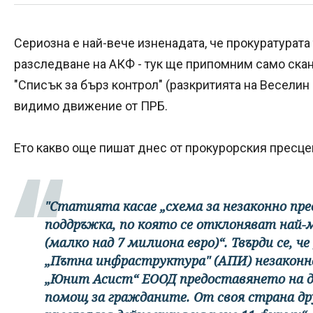
Сериозна е най-вече изненадата, че прокуратурата 
разследване на АКФ - тук ще припомним само ска
"Списък за бърз контрол" (разкритията на Веселин 
видимо движение от ПРБ.
Ето какво още пишат днес от прокурорския пресце
"Статията касае „схема за незаконно пре
поддръжка, по която се отклоняват най-
(малко над 7 милиона евро)“. Твърди се, че
„Пътна инфраструктура" (АПИ) незаконн
„Юнит Асист“ ЕООД предоставянето на д
помощ за гражданите. От своя страна д