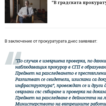
"В градската прокурату
В заключение от прокуратурата днес заявяват:
"По случая е извършена проверка, по дан
наблюдаващия прокурор в СГП е образуван
Предмет на разследването е престъплен
Разпитват се свидетели, изискани са до
инфраструктура“, провеждат се и други 
свързани със събиране и проверка на дока
Предмет на разследване е дейността на л
Министерството на вътрешните работи