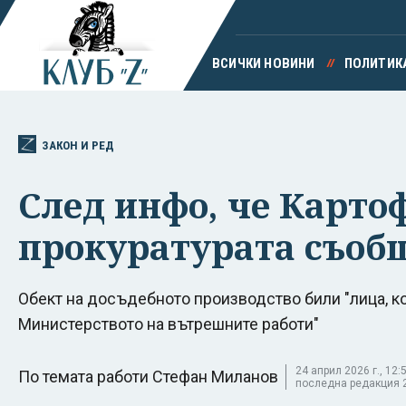
ВСИЧКИ НОВИНИ
ПОЛИТИК
ЗАКОН И РЕД
След инфо, че Карто
прокуратурата съобщи
Обект на досъдебното производство били "лица, ко
Министерството на вътрешните работи"
24 април 2026 г., 12:5
По темата работи Стефан Миланов
последна редакция 24