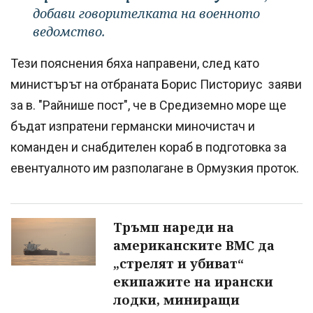
добави говорителката на военното
ведомство.
Тези пояснения бяха направени, след като
министърът на отбраната Борис Писториус заяви
за в. "Райнише пост", че в Средиземно море ще
бъдат изпратени германски миночистач и
команден и снабдителен кораб в подготовка за
евентуалното им разполагане в Ормузкия проток.
Тръмп нареди на
американските ВМС да
„стрелят и убиват“
екипажите на ирански
лодки, миниращи