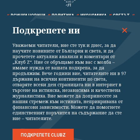
ВСИЧКИ НОВИНИ
ПОЛИТИКА
ИКОНОМИКА
СВЕТЪТ
Подкрепете ни
СПОРТ
КУЛТУРА
ТЕХНОЛОГИИ
КАЛЕЙДОСКОП
МНЕНИЯ
Уважаеми читатели, вие сте тук и днес, за да
научите новините от България и света, и да
прочетете актуални анализи и коментари от
„Клуб Z“. Ние се обръщаме към вас с молба –
имаме нужда от вашата подкрепа, за да
продължим. Вече години вие, читателите ни в 97
Общи условия
Политика за поверителност
държави на всички континенти по света,
отваряте всеки ден страницата ни в интернет в
Реклама
Партньори
Контакти
За Клуб Z
търсене на истинска, независима и качествена
Екип
Подкрепете ни
журналистика. Вие можете да допринесете за
нашия стремеж към истината, неприкривана от
финансови зависимости. Можете да помогнете
единственият поръчител на съдържание да сте
Издател на www.clubz.bg е „Клуб Зебра Медия“ ЕООД, София, ул. "Алеко
вие – читателите.
Константинов" 3. Всички права запазени 2026 „Клуб Зебра Медия“
ЕООД.
Препечатването на материали, снимки и видео от www.clubz.bg без
разрешение ще бъде преследвано по съдебен път, съгласно
ПОДКРЕПЕТЕ CLUBZ
ОБЩИТЕ УСЛОВИЯ