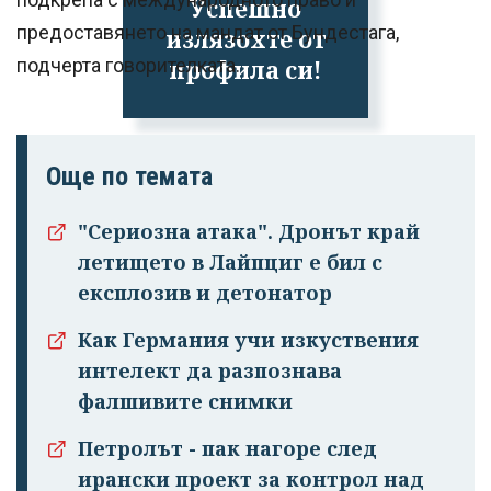
Успешно
предоставянето на мандат от Бундестага,
излязохте от
профила си!
подчерта говорителката.
Още по темата
"Сериозна атака". Дронът край
летището в Лайпциг е бил с
експлозив и детонатор
Как Германия учи изкуствения
интелект да разпознава
фалшивите снимки
Петролът - пак нагоре след
ирански проект за контрол над