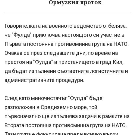
Ормузкия проток
Говорителката на военното ведомство отбеляза,
че "Фулда" приключва настоящото си участие в
Първата постоянна противоминна група на НАТО.
Очаква се през следващите дни, по време на
престоя на "Фулда" в пристанището в град Кил,
да бъдат изпълнени съответните логистичните и
административните процедури.
След като миночистачът "Фулда" бъде
разположен в Средиземно море, той
първоначално ще изпълнява задачи в рамките на
Втората постоянна противоминна група на НАТО.
Тази група е фокусирана преди всичко върху