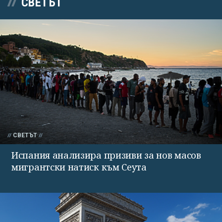
СВЕТЪТ
СВЕТЪТ
Испания анализира призиви за нов масов
мигрантски натиск към Сеута