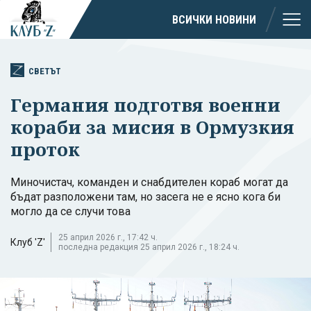
ВСИЧКИ НОВИНИ
СВЕТЪТ
Германия подготвя военни
кораби за мисия в Ормузкия
проток
Миночистач, команден и снабдителен кораб могат да
бъдат разположени там, но засега не е ясно кога би
могло да се случи това
25 април 2026 г., 17:42 ч.
Клуб 'Z'
последна редакция 25 април 2026 г., 18:24 ч.