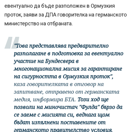
евентуално да бъде разположен в Ормузкия
проток, заяви за ДПА говорителка на германското
министерство на отбраната.
"Това представлява предварително
разполагане в подготовка за евентуално
участие на Бундесвера в
многонационална мисия за гарантиране
на сигурността в Ормузкия проток",
каза говорителката в отговор на
запитване, отправено от германската
медия, информира БТА.
Този ход ще
позволи на миночистач "Фулда" бързо да
се заеме с мисията си, веднага щом
бъдат изпълнени поставените от
германското правителство условия
,