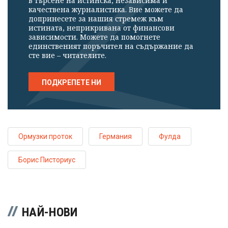
в търсене на истинска, независима и
качествена журналистика. Вие можете да
допринесете за нашия стремеж към
истината, неприкривана от финансови
зависимости. Можете да помогнете
единственият поръчител на съдържание да
сте вие – читателите.
ПОДКРЕПЕТЕ НИ
Ормузки проток
Германия
Фулда
Борис Писториус
НАЙ-НОВИ