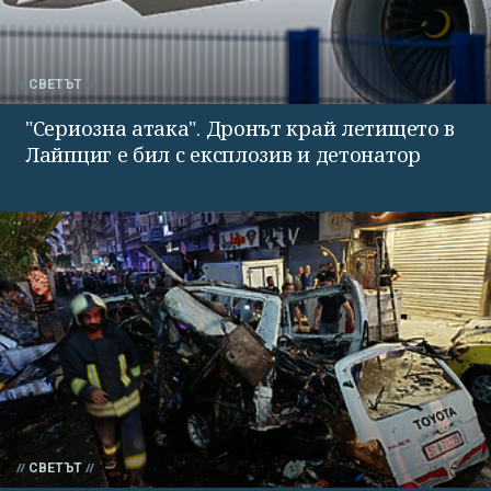
СВЕТЪТ
"Сериозна атака". Дронът край летището в
Лайпциг е бил с експлозив и детонатор
СВЕТЪТ