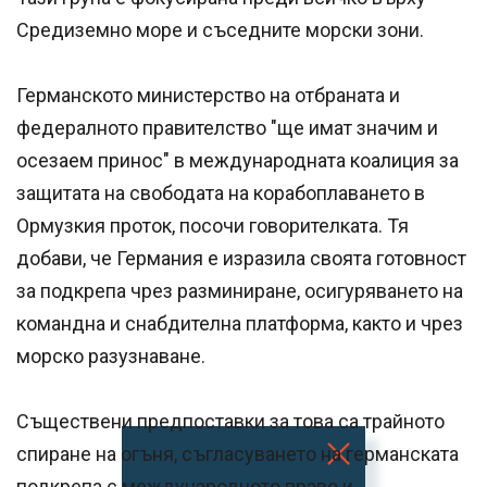
Средиземно море и съседните морски зони.
Германското министерство на отбраната и
федералното правителство "ще имат значим и
осезаем принос" в международната коалиция за
защитата на свободата на корабоплаването в
Ормузкия проток, посочи говорителката. Тя
добави, че Германия е изразила своята готовност
за подкрепа чрез разминиране, осигуряването на
командна и снабдителна платформа, както и чрез
морско разузнаване.
Съществени предпоставки за това са трайното
спиране на огъня, съгласуването на германската
подкрепа с международното право и