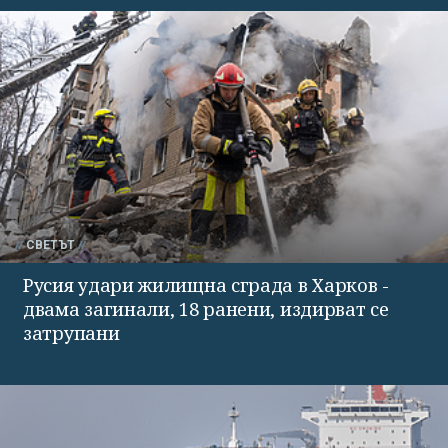
СВЕТЪТ
Русия удари жилищна сграда в Харков -
двама загинали, 18 ранени, издирват се
затрупани