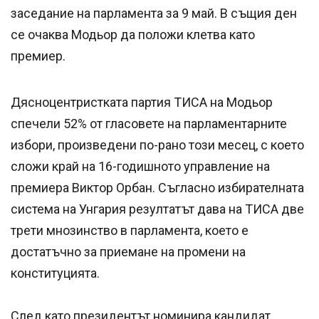
заседание на парламента за 9 май. В същия ден
се очаква Модьор да положи клетва като
премиер.
Дясноцентристката партия ТИСА на Модьор
спечели 52% от гласовете на парламентарните
избори, произведени по-рано този месец, с което
сложи край на 16-годишното управление на
премиера Виктор Орбан. Съгласно избирателната
система на Унгария резултатът дава на ТИСА две
трети мнозинство в парламента, което е
достатъчно за приемане на промени на
конституцията.
След като президентът номинира кандидат,