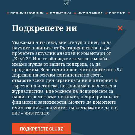
ВСИЧКИ НОВИНИ
ПОЛИТИКА
ИКОНОМИКА
СВЕТЪТ
Подкрепете ни
СПОРТ
КУЛТУРА
ТЕХНОЛОГИИ
КАЛЕЙДОСКОП
МНЕНИЯ
Уважаеми читатели, вие сте тук и днес, за да
научите новините от България и света, и да
прочетете актуални анализи и коментари от
„Клуб Z“. Ние се обръщаме към вас с молба –
имаме нужда от вашата подкрепа, за да
продължим. Вече години вие, читателите ни в 97
Общи условия
Политика за поверителност
държави на всички континенти по света,
отваряте всеки ден страницата ни в интернет в
Реклама
Партньори
Контакти
За Клуб Z
търсене на истинска, независима и качествена
Екип
Подкрепете ни
журналистика. Вие можете да допринесете за
нашия стремеж към истината, неприкривана от
финансови зависимости. Можете да помогнете
единственият поръчител на съдържание да сте
Издател на www.clubz.bg е „Клуб Зебра Медия“ ЕООД, София, ул. "Алеко
вие – читателите.
Константинов" 3. Всички права запазени 2026 „Клуб Зебра Медия“
ЕООД.
Препечатването на материали, снимки и видео от www.clubz.bg без
разрешение ще бъде преследвано по съдебен път, съгласно
ПОДКРЕПЕТЕ CLUBZ
ОБЩИТЕ УСЛОВИЯ