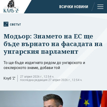
ВСИЧКИ НОВИНИ
СВЕТЪТ
Модьор: Знамето на ЕС ще
бъде върнато на фасадата на
унгарския парламент
То ще бъде издигнато редом до унгарското и
секлерското знаме, добави той
27 април 2026 г., 12:54 ч.
Клуб 'Z'
последна редакция 27 април 2026 г., 12:54 ч.