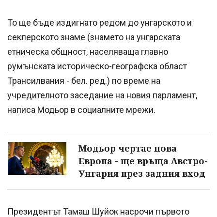
То ще бъде издигнато редом до унгарското и
секлерското знаме (знамето на унгарската
етническа общност, населяваща главно
румънската историческо-географска област
Трансилвания - бел. ред.) по време на
учредителното заседание на новия парламент,
написа Модьор в социалните мрежи.
Модьор чертае нова
Европа - ще връща Австро-
Унгария през задния вход
Президентът Тамаш Шуйок насрочи първото