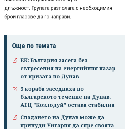
длъжност. Групата разполага с необходимия
брой гласове да го направи.
Още по темата
ЕК: България засега без
Успешно
сътресения на енергийния пазар
излязохте от
от кризата по Дунав
профила си!
3 кораба заседнаха по
българското течение на Дунав.
АЕЦ "Козлодуй" остава стабилна
Спадането на Дунав може да
принуди Унгария да спре своята