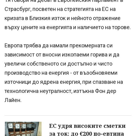
Страсбург, посветен на стратегията на ЕС на
кризата в Близкия изток и нейното отражение
върху цените на енергията и наличието на торове.
Европа трябва да намали прекомерната си
зависимост от вносни изкопаеми горива и да
увеличи собственото си достъпно и чисто
производство на енергия - от възобновяеми
източници до ядрена енергия, при спазване на
технологична неутралност, изтъкна Фон дер
Лайен.
EС удря високите сметки
за ток: до €200 по-евтина