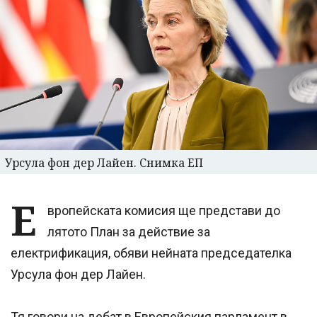
Урсула фон дер Лайен. Снимка ЕП
Е
вропейската комисия ще представи до
лятото План за действие за
електрификация, обяви нейната председателка
Урсула фон дер Лайен.
Тя говори на дебат в Европейския парламент в