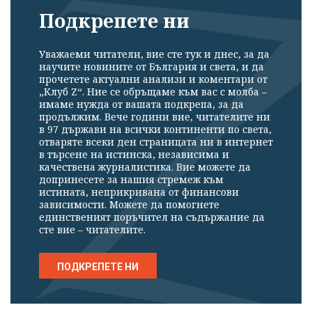
Подкрепете ни
Уважаеми читатели, вие сте тук и днес, за да
научите новините от България и света, и да
прочетете актуални анализи и коментари от
„Клуб Z“. Ние се обръщаме към вас с молба –
имаме нужда от вашата подкрепа, за да
продължим. Вече години вие, читателите ни
в 97 държави на всички континенти по света,
отваряте всеки ден страницата ни в интернет
в търсене на истинска, независима и
качествена журналистика. Вие можете да
допринесете за нашия стремеж към
истината, неприкривана от финансови
зависимости. Можете да помогнете
единственият поръчител на съдържание да
сте вие – читателите.
ПОДКРЕПЕТЕ НИ