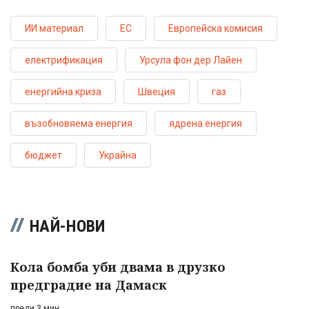
ИИ материал
ЕС
Европейска комисия
електрификация
Урсула фон дер Лайен
енергийна криза
Швеция
газ
възобновяема енергия
ядрена енергия
бюджет
Украйна
НАЙ-НОВИ
Кола бомба уби двама в друзко
предградие на Дамаск
преди 3 мин