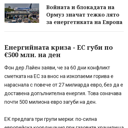
Войната и блокадата на
Ормуз значат тежко лято
за енергетиката на Европа
Енергийната криза - ЕС губи по
€500 млн. на ден
Фон дер Лайен заяви, че за 60 дни конфликт
сметката на ЕС за внос на изкопаеми горива е
нараснала с повече от 27 милиарда евро, без да е
доставена допълнителна енергия. Това означава
почти 500 милиона евро загуби на ден.
ЕК предлага три групи мерки: по-силна
европейска координация при газовите хранилища