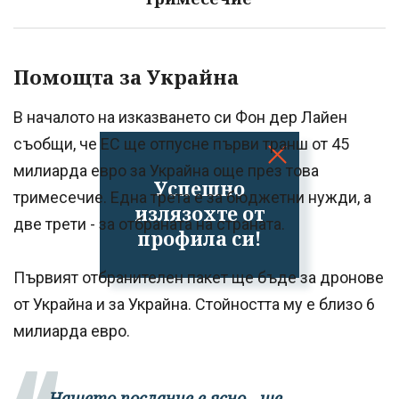
Помощта за Украйна
В началото на изказването си Фон дер Лайен
съобщи, че ЕС ще отпусне първи транш от 45
милиарда евро за Украйна още през това
Успешно
тримесечие. Една трета е за бюджетни нужди, а
излязохте от
две трети - за отбраната на страната.
профила си!
Първият отбранителен пакет ще бъде за дронове
от Украйна и за Украйна. Стойността му е близо 6
милиарда евро.
„Нашето послание е ясно - ще