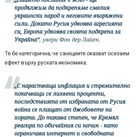
продължим да подкрепяме смелия
украински народ и неговите въоръжени
сили. Докато Русия удвоява агресията
си, Европа удвоява своята подкрепа за
Украйна“
, увери Фон дер Лайен.
Тя бе категорична, че санкциите оказват осезаем
ефект върху руската икономика.
„С нарастваща инфлация и стремително
покачващи се лихвени проценти,
последствията от избраната от Русия
война се плащат от джобовете на
хората. До такава степен, че Кремъл
реагира по обичайния си начин - като
ограничава интернет и свободната