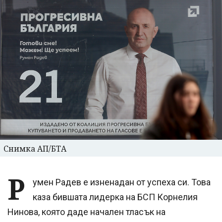
Снимка АП/БТА
Р
умен Радев е изненадан от успеха си. Това
каза бившата лидерка на БСП Корнелия
Нинова, която даде начален тласък на