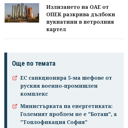
Излизането на ОАЕ от
ОПЕК разкрива дълбоки
пукнатини в петролния
картел
Още по темата
ЕС санкционира 5-ма шефове от
руския военно-промишлен
комплекс
Министърката на енергетиката:
Успешно
Големият проблем не е "Боташ", а
излязохте от
"Топлофикация София"
профила си!