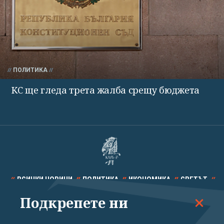
ПОЛИТИКА
КС ще гледа трета жалба срещу бюджета
ВСИЧКИ НОВИНИ
ПОЛИТИКА
ИКОНОМИКА
СВЕТЪТ
Подкрепете ни
СПОРТ
КУЛТУРА
ТЕХНОЛОГИИ
КАЛЕЙДОСКОП
МНЕНИЯ