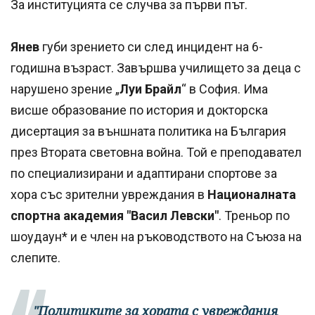
За институцията се случва за първи път.
Янев
губи зрението си след инцидент на 6-
годишна възраст. Завършва училището за деца с
нарушено зрение „
Луи Брайл
“ в София. Има
висше образование по история и докторска
дисертация за външната политика на България
през Втората световна война. Той е преподавател
по специализирани и адаптирани спортове за
хора със зрителни увреждания в
Националната
спортна академия "Васил Левски"
. Треньор по
шоудаун* и е член на ръководството на Съюза на
слепите.
"Политиките за хората с увреждания