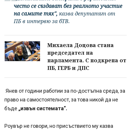
често се създават без реалното участие
на самите тях",
казва депутатът от
ПБ
в интервю за бТВ.
Михаела Доцова стана
председател на
парламента. С подкрепа от
ПБ, ГЕРБ и ДПС
Янев от години работии за по-достъпна среда, за
право на самостоятелност, за това никой да не
бъде
„извън системата“.
Роувър не говори, но присъствието му казва