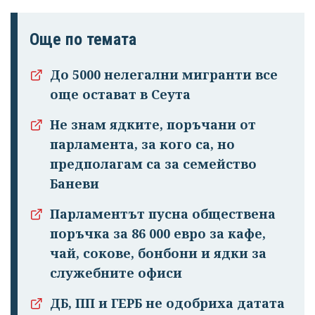
Още по темата
До 5000 нелегални мигранти все
още остават в Сеута
Успешно
Не знам ядките, поръчани от
излязохте от
парламента, за кого са, но
профила си!
предполагам са за семейство
Баневи
Парламентът пусна обществена
поръчка за 86 000 евро за кафе,
чай, сокове, бонбони и ядки за
служебните офиси
ДБ, ПП и ГЕРБ не одобриха датата